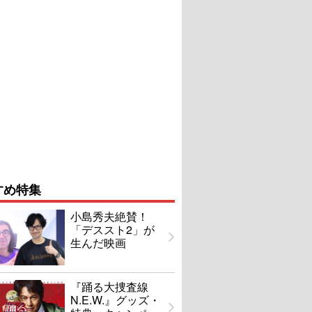
すめ特集
小島秀夫絶賛！
「デススト2」が
生んだ映画
『踊る大捜査線
N.E.W.』グッズ・