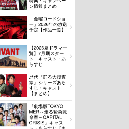
特典・キャンペー
ン情報まとめ
「金曜ロードショ
ー」2026年の放送
予定【作品一覧】
【2026夏ドラマ一
覧】7月期スター
ト！キャスト・あ
らすじ
歴代『踊る大捜査
線』シリーズあら
すじ・キャスト
【まとめ】
『劇場版TOKYO
MER～走る緊急救
命室～CAPITAL
CRISIS』キャス
ト・あらすじ【ま