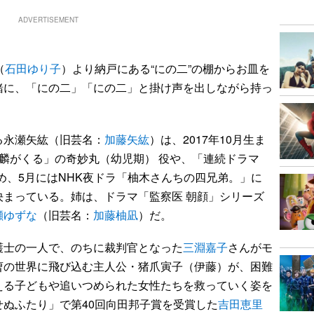
ADVERTISEMENT
（
石田ゆり子
）より納戸にある“にの二”の棚からお皿を
緒に、「にの二」「にの二」と掛け声を出しながら持っ
永瀬矢紘（旧芸名：
加藤矢紘
）は、2017年10月生ま
麟がくる」の奇妙丸（幼児期） 役や、「連続ドラマ
務め、5月にはNHK夜ドラ「柚木さんちの四兄弟。」に
決まっている。姉は、ドラマ「監察医 朝顔」シリーズ
瀬ゆずな
（旧芸名：
加藤柚凪
）だ。
士の一人で、のちに裁判官となった
三淵嘉子
さんがモ
曹の世界に飛び込む主人公・猪爪寅子（伊藤）が、困難
える子どもや追いつめられた女性たちを救っていく姿を
ぬふたり」で第40回向田邦子賞を受賞した
吉田恵里