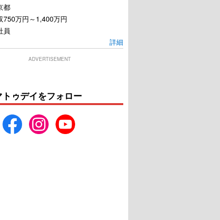
京都
750万円～1,400万円
社員
詳細
ADVERTISEMENT
マトゥデイをフォロー
レント・トーキョー
望み
U-NEXTで見る
U-NEXTで見る