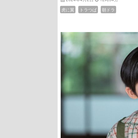
虎に翼
トラつば
朝ドラ