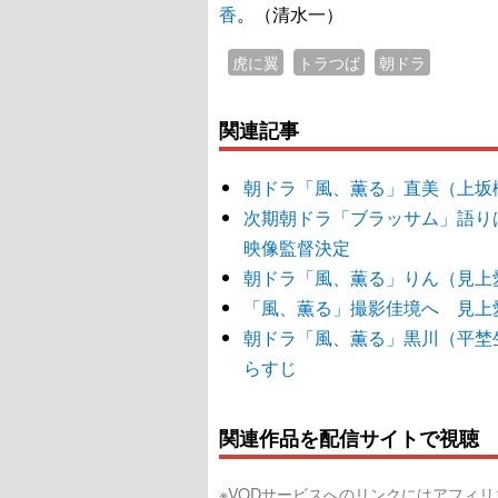
香
。（清水一）
虎に翼
トラつば
朝ドラ
関連記事
朝ドラ「風、薫る」直美（上坂
次期朝ドラ「ブラッサム」語り
映像監督決定
朝ドラ「風、薫る」りん（見上愛
「風、薫る」撮影佳境へ 見上
朝ドラ「風、薫る」黒川（平埜
らすじ
関連作品を配信サイトで視聴
※VODサービスへのリンクにはアフィ