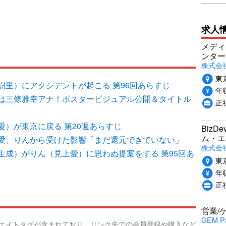
求人
メディ
ンター
株式会
東
樹里）にアクシデントが起こる 第96回あらすじ
年収
は三條雅幸アナ！ポスタービジュアル公開＆タイトル
正
）が東京に戻る 第20週あらすじ
Biz
ム・エ
愛、りんから受けた影響「まだ還元できていない」
株式会社P
生成）がりん（見上愛）に思わぬ提案をする 第95回あ
東
年収
正
営業/
GEM P
リエイトタグが含まれており、リンク先での会員登録や購入など