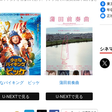
東
年収
正
シネ
なバイキング ビッケ
蒲田前奏曲
サイ
U-NEXTで見る
U-NEXTで見る