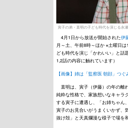
寅子の弟・直明の子ども時代を演じる永瀬矢紘 
4月1日から放送が開始された
伊
月～土、午前8時～ほか ※土曜日
ども時代を演じ「かわいい」と話
1,2話の内容に触れています）
【画像】姉は「監察医 朝顔」つぐ
直明は、寅子（伊藤）の年の離れ
純粋な性格で、家族想いなキャラ
する寅子に遭遇し、「お姉ちゃん
寅子のお見合いがうまくいかず、
抜け殻」と天真爛漫な様子で場を