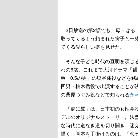
2日放送の第2話でも、母・はる
取ってくるよう頼まれた寅子と一
てくる愛らしい姿を見せた。
そんな子ども時代の直明を演じる
れの6歳。これまで大河ドラマ「麒
W 0.5の男」の塩谷蓮役などを
四男・柚木岳役で出演することが
の桑原つぐみ役などで知られる
永
「虎に翼」は、日本初の女性弁護
デルのオリジナルストーリー。法
な時代に道なき道を切り開き、迷
描く。脚本を手掛けるのは、「恋せ