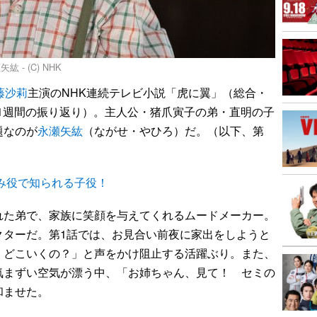
- (C) NHK
藤沙莉
主演のNHK連続テレビ小説「虎に翼」（総合・
は1週間の振り返り）。主人公・猪爪寅子の弟・直明の子
題なのが
永瀬矢紘
（ながせ・やひろ）だ。（以下、第
み役で知られる子役！
た弟で、家族に笑顔を与えてくれるムードメーカー。
クターだ。第1話では、お見合い前夜に家出をしようと
、どこいくの？」と声をかけ阻止する活躍ぶり。また、
気まずい空気が漂う中、「お姉ちゃん、見て！ セミの
和ませた。