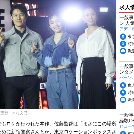
求人
一般事
ン 人
アデコ
東
時給
派
一般事
ンタメ
パーソ
東
時給
派
田望智、木村文乃
一般事
経験O
もロケが行われた本作。佐藤監督は「まさにこの場所
ヒュー
ために新宿警察さんとか、東京ロケーションボックスさ
東