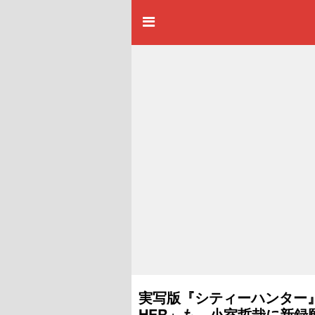
実写版『シティーハンター』鈴
HER」も…小室哲哉に新録