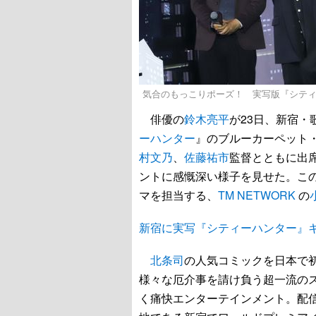
気合のもっこりポーズ！ 実写版『シテ
俳優の
鈴木亮平
が23日、新宿・歌
ーハンター
』のブルーカーペット
村文乃
、
佐藤祐市
監督とともに出
ントに感慨深い様子を見せた。こ
マを担当する、
TM NETWORK
の
新宿に実写『シティーハンター』
北条司
の人気コミックを日本で
様々な厄介事を請け負う超一流の
く痛快エンターテインメント。配