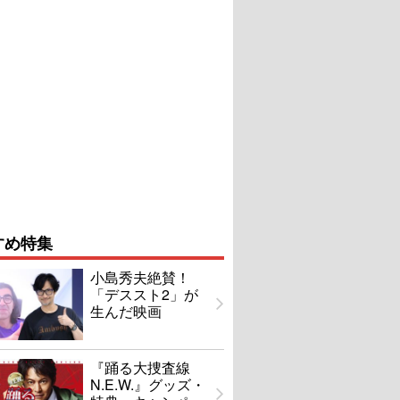
すめ特集
小島秀夫絶賛！
「デススト2」が
生んだ映画
『踊る大捜査線
N.E.W.』グッズ・