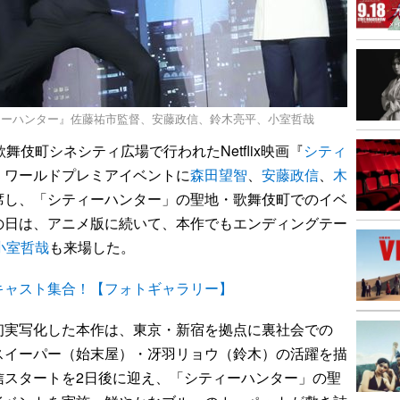
ィーハンター』佐藤祐市監督、安藤政信、鈴木亮平、小室哲哉
舞伎町シネシティ広場で行われたNetflix映画『
シティ
・ワールドプレミアイベントに
森田望智
、
安藤政信
、
木
席し、「シティーハンター」の聖地・歌舞伎町でのイベ
の日は、アニメ版に続いて、本作でもエンディングテー
小室哲哉
も来場した。
キャスト集合！【フォトギャラリー】
初実写化した本作は、東京・新宿を拠点に裏社会での
スイーパー（始末屋）・冴羽リョウ（鈴木）の活躍を描
信スタートを2日後に迎え、「シティーハンター」の聖