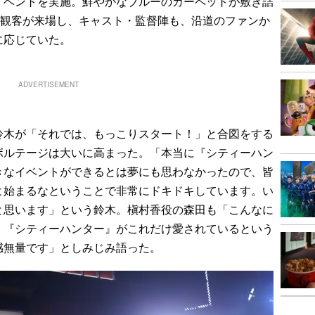
イベントを実施。鮮やかなブルーのカーペットが敷き詰
の観客が来場し、キャスト・監督陣も、沿道のファンか
に応じていた。
ADVERTISEMENT
木が「それでは、もっこりスタート！」と合図をする
ボルテージは大いに高まった。「本当に『シティーハン
きなイベントができるとは夢にも思わなかったので、皆
よ始まるなということで非常にドキドキしています。い
と思います」という鈴木。槇村香役の森田も「こんなに
。『シティーハンター』がこれだけ愛されているという
感無量です」としみじみ語った。