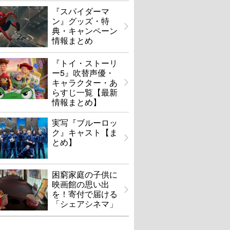
『スパイダーマ
ン』グッズ・特
典・キャンペーン
情報まとめ
『トイ・ストーリ
ー5』吹替声優・
キャラクター・あ
らすじ一覧【最新
情報まとめ】
実写『ブルーロッ
ク』キャスト【ま
とめ】
困窮家庭の子供に
映画館の思い出
を！寄付で届ける
「シェアシネマ」