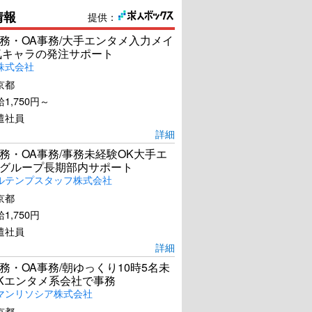
情報
提供：
務・OA事務/大手エンタメ入力メイ
気キャラの発注サポート
株式会社
京都
1,750円～
遣社員
詳細
務・OA事務/事務未経験OK大手エ
グループ長期部内サポート
ルテンプスタッフ株式会社
京都
1,750円
遣社員
詳細
務・OA事務/朝ゆっくり10時5名未
Kエンタメ系会社で事務
マンリソシア株式会社
京都