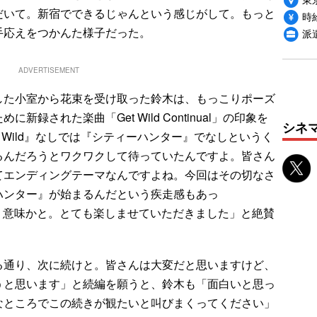
だいて。新宿でできるじゃんという感じがして。もっと
時給
手応えをつかんた様子だった。
派
ADVERTISEMENT
た小室から花束を受け取った鈴木は、もっこりポーズ
録された楽曲「Get Wild Continual」の印象を
シネ
 Wild』なしでは『シティーハンター』でなしというく
るんだろうとワクワクして待っていたんですよ。皆さん
てエンディングテーマなんですよね。今回はその切なさ
ハンター』が始まるんだという疾走感もあっ
こういう意味かと。とても楽しませていただきました」と絶賛
通り、次に続けと。皆さんは大変だと思いますけど、
うと思います」と続編を願うと、鈴木も「面白いと思っ
なところでこの続きが観たいと叫びまくってください」