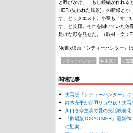
と呼びかけ、「もし続編が作れるとしたら
HER (失われた風景)』の新録とか、
す」とリクエスト。小室も「すご
す」と笑顔。それを聞いていた佐
足げな顔を見せた。（取材・文：
Netflix映画『シティーハンター
シティーハンター
鈴木亮平
小室
関連記事
実写版『シティーハンター』キ
鈴木亮平が冴羽リョウ役！実写
川口春奈主演で愛の実話映画化
『劇場版TOKYO MER』最
に勘案」