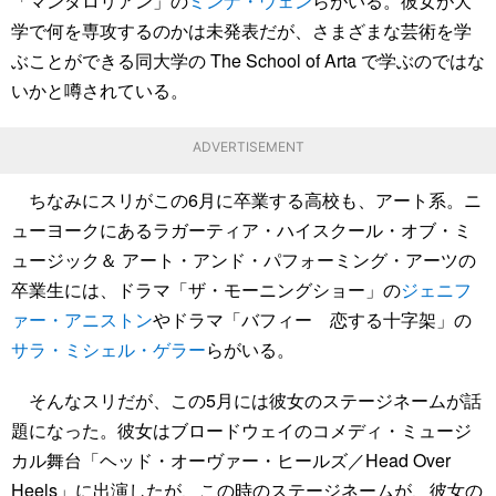
「マンダロリアン」の
ミンナ・ウェン
らがいる。彼女が大
学で何を専攻するのかは未発表だが、さまざまな芸術を学
ぶことができる同大学の The School of Arta で学ぶのではな
いかと噂されている。
ADVERTISEMENT
ちなみにスリがこの6月に卒業する高校も、アート系。ニ
ューヨークにあるラガーティア・ハイスクール・オブ・ミ
ュージック＆ アート・アンド・パフォーミング・アーツの
卒業生には、ドラマ「ザ・モーニングショー」の
ジェニフ
ァー・アニストン
やドラマ「バフィー 恋する十字架」の
サラ・ミシェル・ゲラー
らがいる。
そんなスリだが、この5月には彼女のステージネームが話
題になった。彼女はブロードウェイのコメディ・ミュージ
カル舞台「ヘッド・オーヴァー・ヒールズ／Head Over
Heels」に出演したが、この時のステージネームが、彼女の