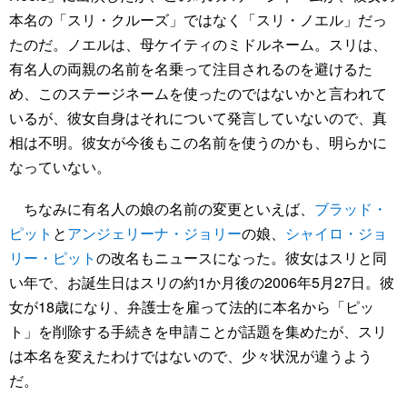
本名の「スリ・クルーズ」ではなく「スリ・ノエル」だっ
たのだ。ノエルは、母ケイティのミドルネーム。スリは、
有名人の両親の名前を名乗って注目されるのを避けるた
め、このステージネームを使ったのではないかと言われて
いるが、彼女自身はそれについて発言していないので、真
相は不明。彼女が今後もこの名前を使うのかも、明らかに
なっていない。
ちなみに有名人の娘の名前の変更といえば、
ブラッド・
ピット
と
アンジェリーナ・ジョリー
の娘、
シャイロ・ジョ
リー・ピット
の改名もニュースになった。彼女はスリと同
い年で、お誕生日はスリの約1か月後の2006年5月27日。彼
女が18歳になり、弁護士を雇って法的に本名から「ピッ
ト」を削除する手続きを申請ことが話題を集めたが、スリ
は本名を変えたわけではないので、少々状況が違うよう
だ。