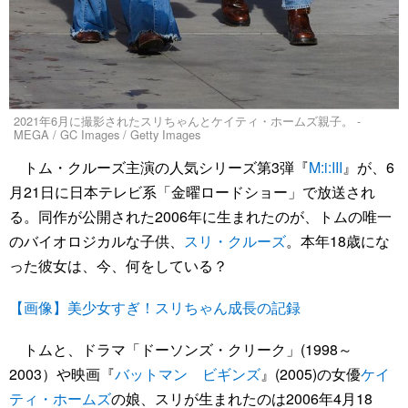
2021年6月に撮影されたスリちゃんとケイティ・ホームズ親子。 -
MEGA / GC Images / Getty Images
トム・クルーズ主演の人気シリーズ第3弾『
M:i:III
』が、6
月21日に日本テレビ系「金曜ロードショー」で放送され
る。同作が公開された2006年に生まれたのが、トムの唯一
のバイオロジカルな子供、
スリ・クルーズ
。本年18歳にな
った彼女は、今、何をしている？
【画像】美少女すぎ！スリちゃん成長の記録
トムと、ドラマ「ドーソンズ・クリーク」(1998～
2003）や映画『
バットマン ビギンズ
』(2005)の女優
ケイ
ティ・ホームズ
の娘、スリが生まれたのは2006年4月18