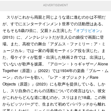
ADVERTISEMENT
スリがこれから両親と同じような道に進むのかは不明だ
が、すでにエンターテインメント世界での活動歴はある。
そもそも5歳の頃に、父親トム主演した『
オブリビオン
』
(2013）に、ノンクレジットだが主人公の娘役で画面に登
場。また、高校での舞台「アダムス・ファミリー：ア・ミ
ュージカル」では一家の母親モーティシア役を演じた。ま
た、母ケイティが監督・出演した映画２作では、出演はし
ていないが歌声を披露。『アローン・トゥギャザー／Alone
Together（原題）』(2022）では1934年の楽曲「ブルー・ム
ーン」のカバーを歌い、『レア・オブジェクト／Rare
Objects（原題）』(2023）にも歌声を提供している。しか
し、スリ自身のこれらの活動についての発言はない。彼女
がこれからどんな道に進むのか。スリはまだ18歳。この秋
からピッツバーグで、生まれて初めてパパラッチから離れ
て暮らしながら、じっくり今後のことを考えるのかもしれ