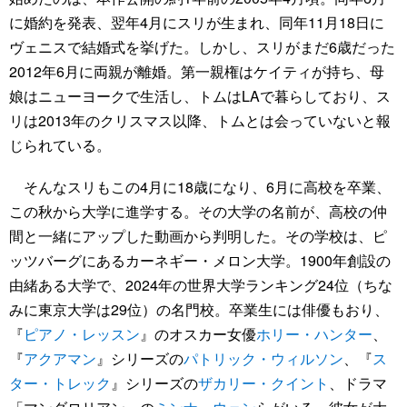
に婚約を発表、翌年4月にスリが生まれ、同年11月18日に
ヴェニスで結婚式を挙げた。しかし、スリがまだ6歳だった
2012年6月に両親が離婚。第一親権はケイティが持ち、母
娘はニューヨークで生活し、トムはLAで暮らしており、ス
リは2013年のクリスマス以降、トムとは会っていないと報
じられている。
そんなスリもこの4月に18歳になり、6月に高校を卒業、
この秋から大学に進学する。その大学の名前が、高校の仲
間と一緒にアップした動画から判明した。その学校は、ピ
ッツバーグにあるカーネギー・メロン大学。1900年創設の
由緒ある大学で、2024年の世界大学ランキング24位（ちな
みに東京大学は29位）の名門校。卒業生には俳優もおり、
『
ピアノ・レッスン
』のオスカー女優
ホリー・ハンター
、
『
アクアマン
』シリーズの
パトリック・ウィルソン
、『
ス
ター・トレック
』シリーズの
ザカリー・クイント
、ドラマ