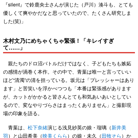
『silent』で鈴鹿央士さんが演じた（戸川）湊斗も、とても
優しくて爽やかだなと思っていたので、たくさん研究しま
した(笑)」
木村文乃にめちゃくちゃ緊張！「キレイすぎ
て……」
親たちのドロ沼バトルだけではなく、子どもたちも嫉妬
の感情が渦巻く本作。その中で、青葉は唯一と言っていい
ほど“清濁”の清を担っている。坂元は「プレッシャーはあり
ます」と苦笑いを浮かべつつも「本番は緊張感があります
が、カットがかかると皆さんとても和気あいあいとしてい
るので、変なやりづらさはまったくありません」と撮影現
場の印象を語る。
青葉は、
松下奈緒
演じる浅見紗英の娘・瑠璃（
新井美
羽
）と山田希美（
映美くらら
）の娘・未久（
田牧そら
）か