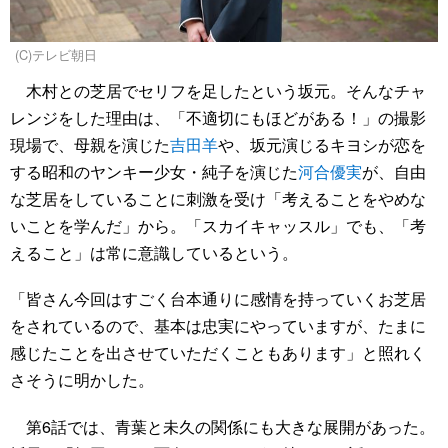
(C)テレビ朝日
木村との芝居でセリフを足したという坂元。そんなチャ
レンジをした理由は、「不適切にもほどがある！」の撮影
現場で、母親を演じた
吉田羊
や、坂元演じるキヨシが恋を
する昭和のヤンキー少女・純子を演じた
河合優実
が、自由
な芝居をしていることに刺激を受け「考えることをやめな
いことを学んだ」から。「スカイキャッスル」でも、「考
えること」は常に意識しているという。
「皆さん今回はすごく台本通りに感情を持っていくお芝居
をされているので、基本は忠実にやっていますが、たまに
感じたことを出させていただくこともあります」と照れく
さそうに明かした。
第6話では、青葉と未久の関係にも大きな展開があった。