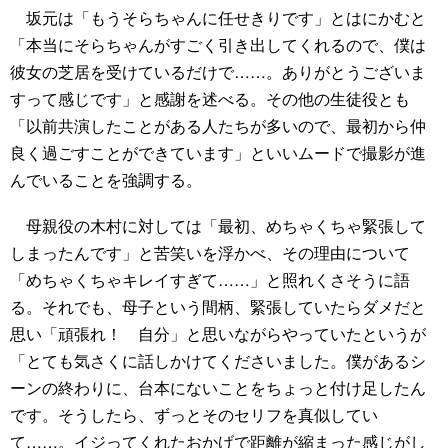
坂元は「もうそらちゃんに任せきりです」とはにかむと
「本当にそらちゃんがすごく引き出してくれるので、僕は
彼女の芝居を受けているだけで……。ありがとうございま
すって感じです」と感謝を述べる。その他の生徒役とも
「以前共演したことがある人たちが多いので、最初から仲
良く過ごすことができています」といいムードで撮影が進
んでいることを強調する。
母親役の木村に対しては「最初、めちゃくちゃ緊張して
しまったんです」と苦笑いを浮かべ、その理由について
「めちゃくちゃキレイすぎて……」と照れくさそうに語
る。それでも、母子という間柄、緊張していたらダメだと
思い「頑張れ！ 自分」と思いながらやっていたというが
「とても気さくに話しかけてくださいました。僕があるシ
ーンの終わりに、台本にないことをちょっと付け足したん
です。そうしたら、ずっとそのセリフを真似してい
て……。イジってくれたおかげで距離が縮まった感じがし