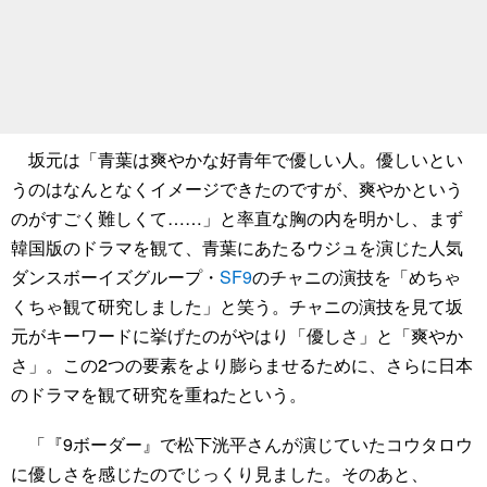
坂元は「青葉は爽やかな好青年で優しい人。優しいとい
うのはなんとなくイメージできたのですが、爽やかという
のがすごく難しくて……」と率直な胸の内を明かし、まず
韓国版のドラマを観て、青葉にあたるウジュを演じた人気
ダンスボーイズグループ・
SF9
のチャニの演技を「めちゃ
くちゃ観て研究しました」と笑う。チャニの演技を見て坂
元がキーワードに挙げたのがやはり「優しさ」と「爽やか
さ」。この2つの要素をより膨らませるために、さらに日本
のドラマを観て研究を重ねたという。
「『9ボーダー』で松下洸平さんが演じていたコウタロウ
に優しさを感じたのでじっくり見ました。そのあと、