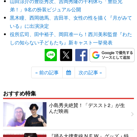
山田涼介の豊臣秀次、吉岡秀隆の千利休ら「豊臣兄
弟！」9名の扮装ビジュアル公開
黒木瞳、西岡徳馬、吉田羊、女性の性を描く『月がみて
いる』に出演決定
役所広司、田中裕子、岡田准一ら！西川美和監督『わた
しの知らない子どもたち』新キャスト一挙発表
« 前の記事
次の記事 »
おすすめ特集
小島秀夫絶賛！「デススト2」が生
んだ映画
『踊る大捜査線 N.E.W.』グッズ・特