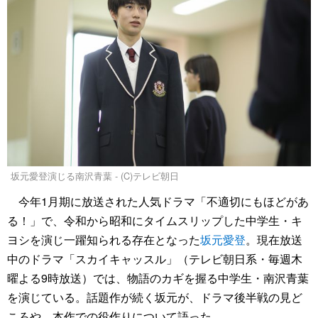
坂元愛登演じる南沢青葉 - (C)テレビ朝日
今年1月期に放送された人気ドラマ「不適切にもほどがあ
る！」で、令和から昭和にタイムスリップした中学生・キ
ヨシを演じ一躍知られる存在となった
坂元愛登
。現在放送
中のドラマ「スカイキャッスル」（テレビ朝日系・毎週木
曜よる9時放送）では、物語のカギを握る中学生・南沢青葉
を演じている。話題作が続く坂元が、ドラマ後半戦の見ど
ころや、本作での役作りについて語った。