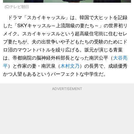
(C)テレビ朝日
ドラマ「スカイキャッスル」は、韓国で大ヒットを記録
した「SKYキャッスル～上流階級の妻たち～」の世界初リ
メイク。スカイキャッスルという超高級住宅街に住むセレ
ブ妻たちが、夫の出世争いや子どもたちの受験のためにド
ロ沼のマウントバトルを繰り広げる。坂元が演じる青葉
は、帝都病院の脳神経外科部長となった南沢公平（
大谷亮
平
）と作家の妻・南沢泉（
木村文乃
）の長男で、成績優秀
かつ人望もあるというパーフェクトな中学生だ。
ADVERTISEMENT