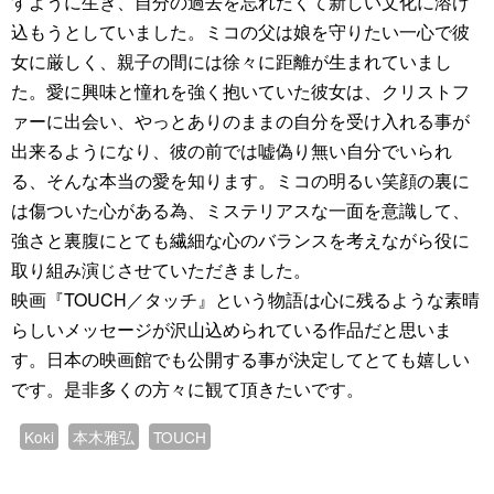
すように生き、自分の過去を忘れたくて新しい文化に溶け
込もうとしていました。ミコの父は娘を守りたい一心で彼
女に厳しく、親子の間には徐々に距離が生まれていまし
た。愛に興味と憧れを強く抱いていた彼女は、クリストフ
ァーに出会い、やっとありのままの自分を受け入れる事が
出来るようになり、彼の前では嘘偽り無い自分でいられ
る、そんな本当の愛を知ります。ミコの明るい笑顔の裏に
は傷ついた心がある為、ミステリアスな一面を意識して、
強さと裏腹にとても繊細な心のバランスを考えながら役に
取り組み演じさせていただきました。
映画『TOUCH／タッチ』という物語は心に残るような素晴
らしいメッセージが沢山込められている作品だと思いま
す。日本の映画館でも公開する事が決定してとても嬉しい
です。是非多くの方々に観て頂きたいです。
Koki
本木雅弘
TOUCH