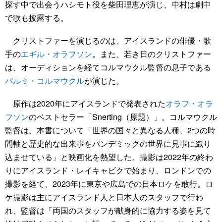
探す中で出会うハシモト役を柴田理恵が演じ、中村は劇中
で歌も披露する。
クリストファーを演じるのは、アイスランドの俳優・歌
手の
エギル・オラフソン
。また、若き日のクリストファー
は、オーディションを経てコルマウクル監督の息子である
パルミ・コルマウクル
が演じた。
原作は2020年にアイスランドで発表された
オラフ・オラ
フソン
のベストセラー「Snerting（原題）」。コルマウクル
監督は、本書について「世界の国々と異なる人種、2つの時
間軸と歴史的な出来事をパンデミックの世界に見事に織り
込ませている」と映画化を熱望した。撮影は2022年の終わ
りにアイスランド・レイキャビクで始まり、ロンドンでの
撮影を経て、2023年に東京や広島での日本ロケを敢行。ロ
ケ撮影は主にアイスランド人と日本人のスタッフで行わ
れ、監督は「両国のスタッフが献身的に協力する姿を見て