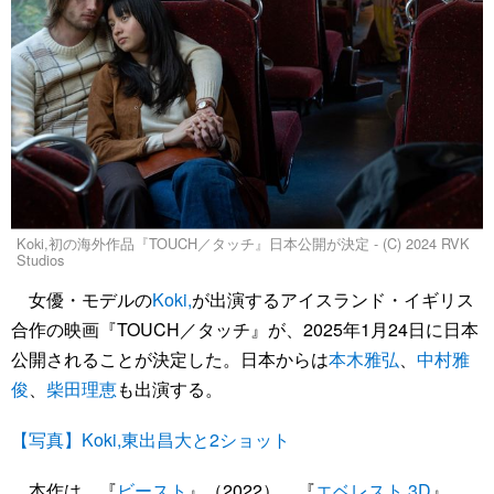
Koki,初の海外作品『TOUCH／タッチ』日本公開が決定 - (C) 2024 RVK
Studios
女優・モデルの
Koki,
が出演するアイスランド・イギリス
合作の映画『TOUCH／タッチ』が、2025年1月24日に日本
公開されることが決定した。日本からは
本木雅弘
、
中村雅
俊
、
柴田理恵
も出演する。
【写真】Koki,東出昌大と2ショット
本作は、『
ビースト
』（2022）、『
エベレスト 3D
』