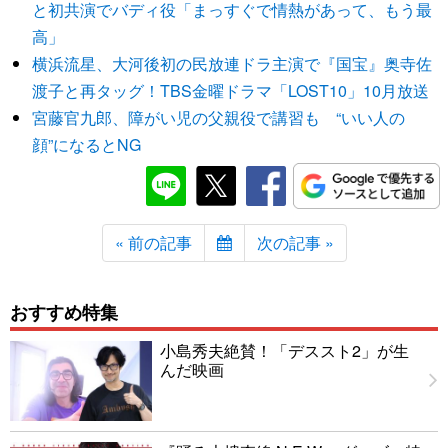
と初共演でバディ役「まっすぐで情熱があって、もう最
高」
横浜流星、大河後初の民放連ドラ主演で『国宝』奥寺佐
渡子と再タッグ！TBS金曜ドラマ「LOST10」10月放送
宮藤官九郎、障がい児の父親役で講習も “いい人の
顔”になるとNG
« 前の記事
次の記事 »
おすすめ特集
小島秀夫絶賛！「デススト2」が生
んだ映画