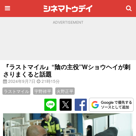
ADVERTISEMENT
『ラストマイル』“陰の主役”Wショウヘイが刺
さりまくると話題
2024年9月7日
21時15分
ラストマイル
宇野祥平
火野正平