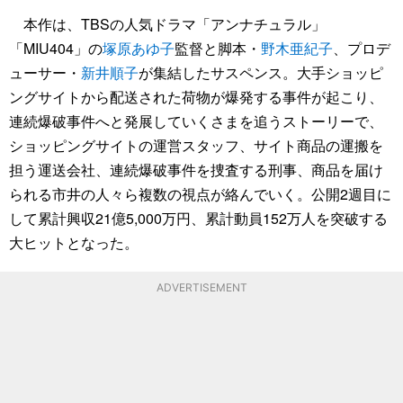
本作は、TBSの人気ドラマ「アンナチュラル」
「MIU404」の
塚原あゆ子
監督と脚本・
野木亜紀子
、プロデ
ューサー・
新井順子
が集結したサスペンス。大手ショッピ
ングサイトから配送された荷物が爆発する事件が起こり、
連続爆破事件へと発展していくさまを追うストーリーで、
ショッピングサイトの運営スタッフ、サイト商品の運搬を
担う運送会社、連続爆破事件を捜査する刑事、商品を届け
られる市井の人々ら複数の視点が絡んでいく。公開2週目に
して累計興収21億5,000万円、累計動員152万人を突破する
大ヒットとなった。
ADVERTISEMENT