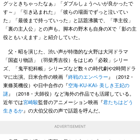
グッときちゃったなぁ」「ダブルしょうへいが良かったで
す～」「引き込まれた」「彼らの場面でずっと泣いてい
た」「最後まで持っていった」と話題沸騰で、「準主役」
「裏の主人公」との声も。脚本の野木も自身のXで「影の主
役ともいえます」と紹介していた。
父・昭を演じた、渋い声が特徴的な火野は大河ドラマ
「国盗り物語」（羽柴秀吉役）をはじめ「必殺」シリー
ズ、「鬼平犯科帳」シリーズなど数々の時代劇や2時間ドラ
マに出演。日米合作の映画『
終戦のエンペラー
』（2012・
東條英機役）や日中合作の『
空海-KU-KAI- 美しき王妃の
謎
』（2018・大師役）など海外の作品でも活躍している。
近年では
宮崎駿
監督のアニメーション映画『
君たちはどう
生きるか
』の大伯父役の声で話題を呼んだ。
ADVERTISEMENT