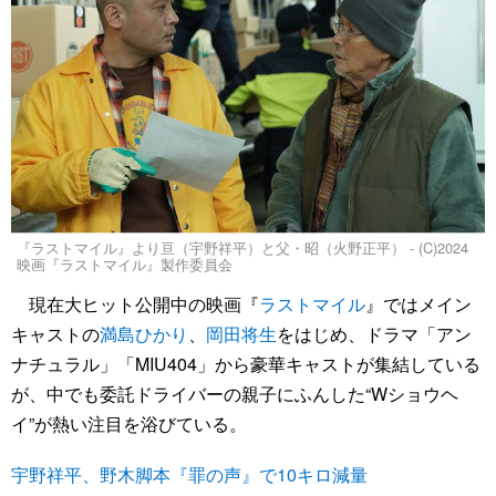
『ラストマイル』より亘（宇野祥平）と父・昭（火野正平） - (C)2024
映画『ラストマイル』製作委員会
現在大ヒット公開中の映画『
ラストマイル
』ではメイン
キャストの
満島ひかり
、
岡田将生
をはじめ、ドラマ「アン
ナチュラル」「MIU404」から豪華キャストが集結している
が、中でも委託ドライバーの親子にふんした“Wショウヘ
イ”が熱い注目を浴びている。
宇野祥平、野木脚本『罪の声』で10キロ減量