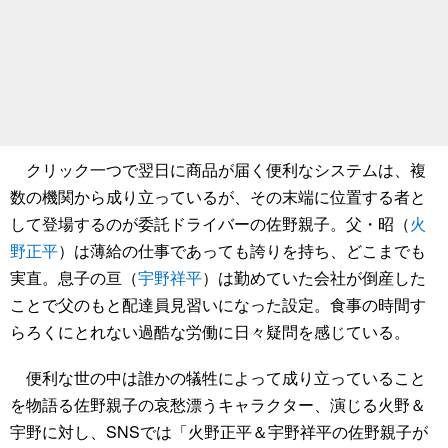
クリック一つで翌日に商品が届く便利なシステムは、複
数の機関から成り立っているが、その末端に位置する者と
して登場するのが委託ドライバーの佐野親子。父・昭（
火
野正平
）は薄給の仕事であっても誇りを持ち、どこまでも
実直。息子の亘（
宇野祥平
）は勤めていた会社が倒産した
ことで父のもと配達員見習いになった設定。食事の時間す
らろくにとれない過酷な労働に日々疑問を感じている。
便利な世の中は誰かの犠牲によって成り立っていること
を物語る佐野親子の哀愁漂うキャラクター、演じる火野＆
宇野に対し、SNSでは「火野正平＆宇野祥平の佐野親子が