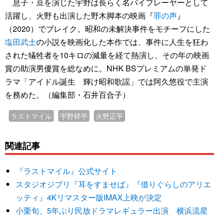
息子・亘を演じた宇野は長らく名バイプレーヤーとして
活躍し、火野も出演した野木脚本の映画『
罪の声
』
（2020）でブレイク。昭和の未解決事件をモチーフにした
塩田武士
の小説を映画化した本作では、事件に人生を狂わ
された犠牲者を10キロの減量を経て熱演し、その年の映画
賞の助演男優賞を総なめに。NHK BSプレミアムの単発ド
ラマ「アイドル誕生 輝け昭和歌謡」では阿久悠役で主演
を務めた。（編集部・石井百合子）
ラストマイル
宇野祥平
火野正平
関連記事
『ラストマイル』公式サイト
スタジオジブリ『耳をすませば』『借りぐらしのアリエ
ッティ』4Kリマスター版IMAX上映が決定
小栗旬、5年ぶり民放ドラマレギュラー出演 横浜流星