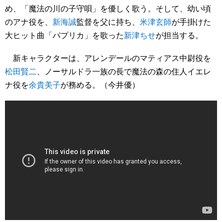
め、「魔法の川の子守唄」を優しく歌う。そして、幼い頃
のアナ役を、
新海誠
監督を父に持ち、
米津玄師
が手掛けた
大ヒット曲「パプリカ」を歌った
新津ちせ
が担当する。
新キャラクターは、アレンデールのマティアス中尉役を
松田賢二
、ノーサルドラ一族の長で魔法の森の住人イエレ
ナ役を
余貴美子
が務める。（今井優）