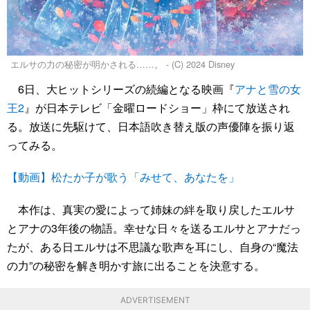
エルサの力の秘密が明かされる……。 - (C) 2024 Disney
6日、大ヒットシリーズの続編となる映画『
アナと雪の女
王2
』が日本テレビ「金曜ロードショー」枠にて放送され
る。放送に先駆けて、日本語吹き替え版の声優陣を振り返
ってみる。
【動画】松たか子が歌う「みせて、あなたを」
本作は、真実の愛によって姉妹の絆を取り戻したエルサ
とアナの3年後の物語。幸せな日々を送るエルサとアナだっ
たが、ある日エルサは不思議な歌声を耳にし、自身の“魔法
の力”の秘密を解き明かす旅に出ることを決意する。
ADVERTISEMENT