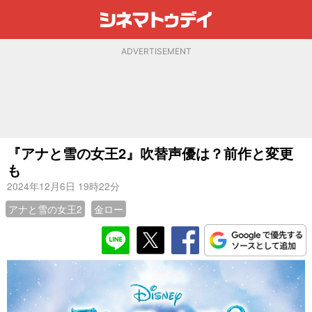
ADVERTISEMENT
『アナと雪の女王2』吹替声優は？前作と変更
も
2024年12月6日
19時22分
アナと雪の女王2
金ロー