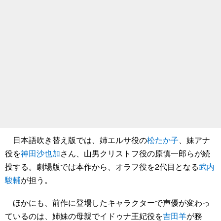
日本語吹き替え版では、姉エルサ役の
松たか子
、妹アナ
役を
神田沙也加
さん、山男クリストフ役の原慎一郎らが続
投する。劇場版では本作から、オラフ役を2代目となる
武内
駿輔
が担う。
ほかにも、前作に登場したキャラクターで声優が変わっ
ているのは、姉妹の母親でイドゥナ王妃役を
吉田羊
が務