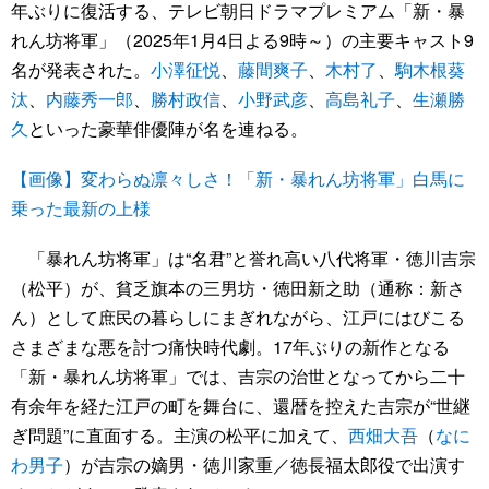
年ぶりに復活する、テレビ朝日ドラマプレミアム「新・暴
れん坊将軍」（2025年1月4日よる9時～）の主要キャスト9
名が発表された。
小澤征悦
、
藤間爽子
、
木村了
、
駒木根葵
汰
、
内藤秀一郎
、
勝村政信
、
小野武彦
、
高島礼子
、
生瀬勝
久
といった豪華俳優陣が名を連ねる。
【画像】変わらぬ凛々しさ！「新・暴れん坊将軍」白馬に
乗った最新の上様
「暴れん坊将軍」は“名君”と誉れ高い八代将軍・徳川吉宗
（松平）が、貧乏旗本の三男坊・徳田新之助（通称：新さ
ん）として庶民の暮らしにまぎれながら、江戸にはびこる
さまざまな悪を討つ痛快時代劇。17年ぶりの新作となる
「新・暴れん坊将軍」では、吉宗の治世となってから二十
有余年を経た江戸の町を舞台に、還暦を控えた吉宗が“世継
ぎ問題”に直面する。主演の松平に加えて、
西畑大吾
（
なに
わ男子
）が吉宗の嫡男・徳川家重／徳長福太郎役で出演す