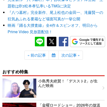
題歌はB'z松本孝弘率いるTMGに決定
『八つ墓村』完全新作、尾上松也の金田一、滝藤賢一の
狂気あふれる要蔵など場面写真が一挙公開
映画『踊る大捜査線』全4作＆スピンオフ、明日から
Prime Video 見放題配信！
« 前の記事
次の記事 »
おすすめ特集
小島秀夫絶賛！「デススト2」が生
んだ映画
「金曜ロードショー」2026年の放送