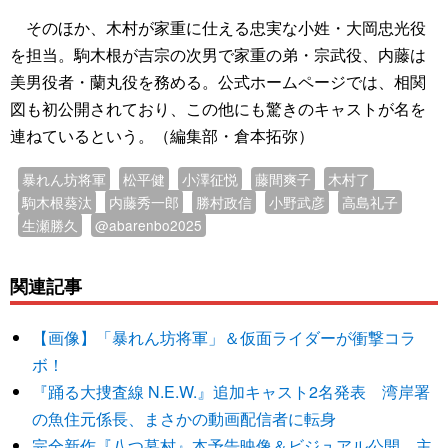
そのほか、木村が家重に仕える忠実な小姓・大岡忠光役
を担当。駒木根が吉宗の次男で家重の弟・宗武役、内藤は
美男役者・蘭丸役を務める。公式ホームページでは、相関
図も初公開されており、この他にも驚きのキャストが名を
連ねているという。（編集部・倉本拓弥）
暴れん坊将軍
松平健
小澤征悦
藤間爽子
木村了
駒木根葵汰
内藤秀一郎
勝村政信
小野武彦
高島礼子
生瀬勝久
@abarenbo2025
関連記事
【画像】「暴れん坊将軍」＆仮面ライダーが衝撃コラ
ボ！
『踊る大捜査線 N.E.W.』追加キャスト2名発表 湾岸署
の魚住元係長、まさかの動画配信者に転身
完全新作『八つ墓村』本予告映像＆ビジュアル公開 主