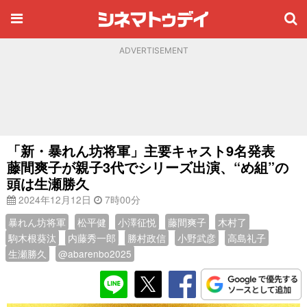
ADVERTISEMENT
「新・暴れん坊将軍」主要キャスト9名発表
藤間爽子が親子3代でシリーズ出演、“め組”の
頭は生瀬勝久
2024年12月12日
7時00分
暴れん坊将軍
松平健
小澤征悦
藤間爽子
木村了
駒木根葵汰
内藤秀一郎
勝村政信
小野武彦
高島礼子
生瀬勝久
@abarenbo2025