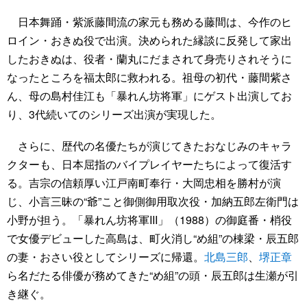
日本舞踊・紫派藤間流の家元も務める藤間は、今作のヒ
ロイン・おきぬ役で出演。決められた縁談に反発して家出
したおきぬは、役者・蘭丸にだまされて身売りされそうに
なったところを福太郎に救われる。祖母の初代・藤間紫さ
ん、母の島村佳江も「暴れん坊将軍」にゲスト出演してお
り、3代続いてのシリーズ出演が実現した。
さらに、歴代の名優たちが演じてきたおなじみのキャラ
クターも、日本屈指のバイプレイヤーたちによって復活す
る。吉宗の信頼厚い江戸南町奉行・大岡忠相を勝村が演
じ、小言三昧の“爺”こと御側御用取次役・加納五郎左衛門は
小野が担う。「暴れん坊将軍III」（1988）の御庭番・梢役
で女優デビューした高島は、町火消し“め組”の棟梁・辰五郎
の妻・おさい役としてシリーズに帰還。
北島三郎
、
堺正章
ら名だたる俳優が務めてきた“め組”の頭・辰五郎は生瀬が引
き継ぐ。