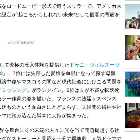
戦をロードムービー形式で追うスリラーで、アメリカ大
設定が“起こるかもしれない未来”として観客の背筋を
ADVERTISEMENT
して究極の没入体験を提供した
ドゥニ・ヴィルヌーヴ
2
』、7位には失踪した愛娘を血眼になって探す母親
誹謗中傷やマスコミの闇など現代社会にはびこる問題を
『
ミッシング
』がランクイン。6位は夫が不審な転落死
セラー作家の姿を描いた、フランスの法廷サスペンス
法廷ものという面白さにとどまらず、夫婦間の犠牲や社
ーマに踏み込んだ脚本に支持が集まった。
界を舞台にその末端の人々に光を当て問題提起する社
ングなストーリーと見応え十分の群像劇、人気ドラマの