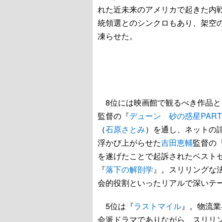
れた近未来のアメリカで起きた内
統領選とのシンクロもあり、架空の
凍らせた。
8位には映画館で観るべき作品と
監督の『
デューン 砂の惑星PART
（
石原さとみ
）を通し、ネットの
浮かび上がらせた
吉田恵輔
監督の
を遂げたことで起訴されたベスト
『
落下の解剖学
』。スリリングな
会的役割といったリアルで深いテ
5位は『
ラストマイル
』。物流業
会派ドラマでありながら、スリリ