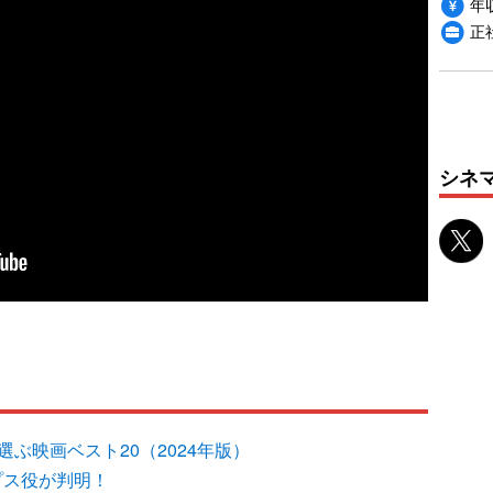
年収
正
シネ
ぶ映画ベスト20（2024年版）
プス役が判明！