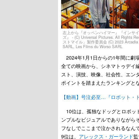
左上から『オッペンハイマー』『インサイ
ズ』 - (C) Universal Pictures. All Rights R
ストマイル」製作委員会 (C) 2023 Arcadia Motion 
SARL, Les Films du Worso SARL
2024年1月1日からの1年間に
全ての映画から、シネマトゥデイ編
スト、演技、映像、社会性、エン
ポイントを踏まえたランキングと
【動画】号泣必至…『ロボット・
10位は、孤独なドッグとロボッ
ンプルなビジュアルでありながら
フなしでここまで泣かされるなんて
9位は、
アレックス・ガーランド
監