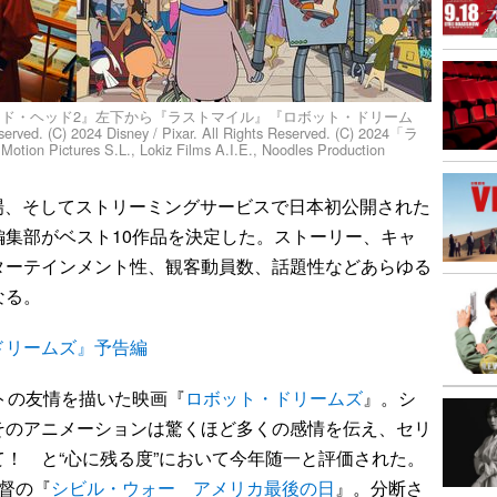
ド・ヘッド2』左下から『ラストマイル』『ロボット・ドリーム
eserved. (C) 2024 Disney / Pixar. All Rights Reserved. (C) 2024「ラ
Pictures S.L., Lokiz Films A.I.E., Noodles Production
劇場、そしてストリーミングサービスで日本初公開された
集部がベスト10作品を決定した。ストーリー、キャ
ターテインメント性、観客動員数、話題性などあらゆる
なる。
ドリームズ』予告編
トの友情を描いた映画『
ロボット・ドリームズ
』。シ
そのアニメーションは驚くほど多くの感情を伝え、セリ
！ と“心に残る度”において今年随一と評価された。
督の『
シビル・ウォー アメリカ最後の日
』。分断さ