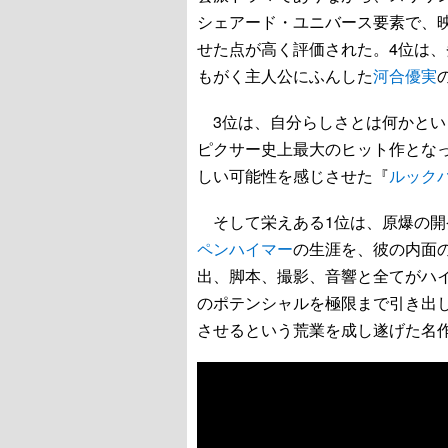
シェアード・ユニバース要素で、
せた点が高く評価された。4位は
もがく主人公にふんした
河合優実
3位は、自分らしさとは何かとい
ピクサー史上最大のヒット作とな
しい可能性を感じさせた『
ルック
そして栄えある1位は、原爆の開
ペンハイマー
の生涯を、彼の内面
出、脚本、撮影、音響と全てがハ
のポテンシャルを極限まで引き出
させるという荒業を成し遂げた名