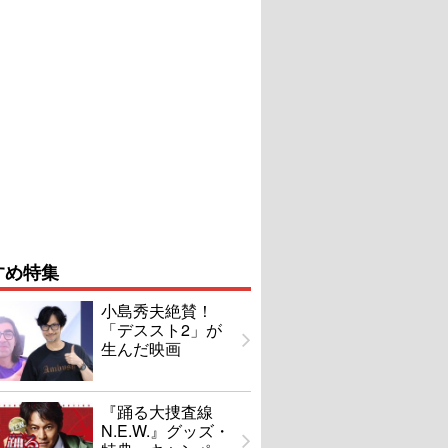
すめ特集
小島秀夫絶賛！
「デススト2」が
生んだ映画
『踊る大捜査線
N.E.W.』グッズ・