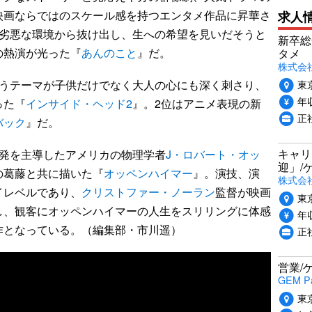
映画ならではのスケール感を持つエンタメ作品に昇華さ
求人
、劣悪な環境から抜け出し、生への希望を見いだそうと
新卒総
の熱演が光った『
あんのこと
』だ。
タメ
株式会社P
東
うテーマが子供だけでなく大人の心にも深く刺さり、
年収
った『
インサイド・ヘッド2
』。2位はアニメ表現の新
正
バック
』だ。
キャリ
発を主導したアメリカの物理学者
J・ロバート・オッ
迎」/
の葛藤と共に描いた『
オッペンハイマー
』。演技、演
株式会
イレベルであり、
クリストファー・ノーラン
監督が映画
東
し、観客にオッペンハイマーの人生をスリリングに体感
年収
作となっている。（編集部・市川遥）
正
営業/
GEM P
東