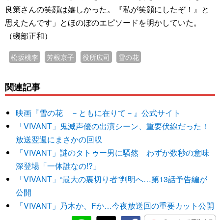
良策さんの笑顔は嬉しかった。『私が笑顔にしたぞ！』と
思えたんです」とほのぼのエピソードを明かしていた。
（磯部正和）
松坂桃李
芳根京子
役所広司
雪の花
関連記事
映画『雪の花 －ともに在りて－』公式サイト
「VIVANT」鬼滅声優の出演シーン、重要伏線だった！
放送翌週にまさかの回収
「VIVANT」謎のタトゥー男に騒然 わずか数秒の意味
深登場「一体誰なの!?」
「VIVANT」“最大の裏切り者”判明へ…第13話予告編が
公開
「VIVANT」乃木か、Fか…今夜放送回の重要カット公開