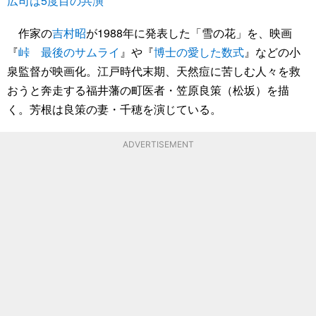
広司は5度目の共演
作家の
吉村昭
が1988年に発表した「雪の花」を、映画
『
峠 最後のサムライ
』や『
博士の愛した数式
』などの小
泉監督が映画化。江戸時代末期、天然痘に苦しむ人々を救
おうと奔走する福井藩の町医者・笠原良策（松坂）を描
く。芳根は良策の妻・千穂を演じている。
ADVERTISEMENT