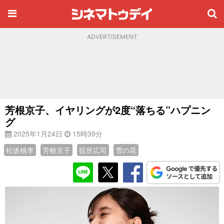
ADVERTISEMENT
芳根京子、イヤリングが2度“落ちる”ハプニン
グ
2025年1月24日
15時39分
松坂桃李
芳根京子
役所広司
雪の花