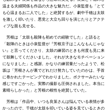
温まる夫婦関係も作品の大きな魅力だ。小泉監督も「とて
も心温まるお二人でした」と絶賛するが、劇中千穂は太鼓
を激しく叩いたり、悪党と大立ち回りを演じたりとアクテ
ィブな面も見せる。
芳根は「太鼓も殺陣も初めての経験でした」と語ると
「殺陣のときは小泉監督が『芳根京子はこんなもんじゃな
い』と言ってくださり、太鼓の練習のときも何度も見に来
て鼓舞してくださいました。それが大きなモチベーション
になりました」と感謝。かなりの練習量だったようで、松
坂は「芳根さんが裏でどれだけ努力していたのかは、手首
に巻かれたテーピングでわかりました。ボクサーみたいな
感じですごかった。実際の撮影も圧倒されました。本当に
素晴らしかった」と芳根の根性を絶賛していた。
芳根は「作品中、いつも良策さんは悩んでいる表情が多
かったので、千穂が太鼓を叩いている姿を見ているときの