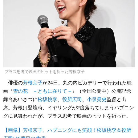
プラス思考で映画のヒットを祈った芳根京子
俳優の
芳根京子
が24日、丸の内ピカデリーで行われた映
画『
雪の花 －ともに在りて－
』（全国公開中）公開記念
舞台あいさつに
松坂桃李
、
役所広司
、
小泉堯史
監督と出
席。芳根は登壇時、イヤリングが2度落ちてしまうハプニン
グに見舞われたが、プラス思考で映画のヒットを祈った。
【画像】芳根京子、ハプニングにも笑顔！松坂桃李＆役所