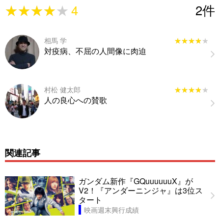
★★★★★
★★★★★
4
2
件
相馬 学
★★★★★
★★★★★
対疫病、不屈の人間像に肉迫
村松 健太郎
★★★★★
★★★★★
人の良心への賛歌
関連記事
ガンダム新作『GQuuuuuuX』が
V2！『アンダーニンジャ』は3位ス
タート
映画週末興行成績