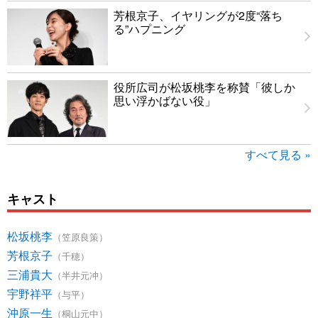
芳根京子、イヤリングが2度“落ち
る”ハプニング
役所広司が松坂桃李を称賛「彼しか
思い浮かばない役」
すべて見る »
キャスト
松坂桃李
（笠原良策）
芳根京子
（千穂）
三浦貴大
（半井元冲）
宇野祥平
（与平）
沖原一生
（桐山元中）