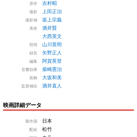
吉村昭
原作
上田正治
撮影
坂上宗義
撮影補
酒井賢
美術
大西英文
山川英明
照明
矢野正人
録音
阿賀英登
編集
柴崎憲治
音響効果
大坂和美
装飾
酒井直人
監督補佐
映画詳細データ
日本
製作国
松竹
配給