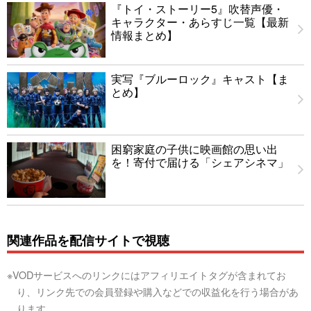
『トイ・ストーリー5』吹替声優・
キャラクター・あらすじ一覧【最新
情報まとめ】
実写『ブルーロック』キャスト【ま
とめ】
困窮家庭の子供に映画館の思い出
を！寄付で届ける「シェアシネマ」
関連作品を配信サイトで視聴
※VODサービスへのリンクにはアフィリエイトタグが含まれてお
り、リンク先での会員登録や購入などでの収益化を行う場合があ
ります。