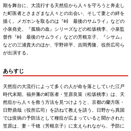
期を舞台に、大流行する天然痘から人々を守ろうと奔走し
た町医者とさまざまな人々との出会い、そして妻との絆を
描く。メガホンを取るのは『峠 最後のサムライ』などの
小泉堯史。『孤狼の血』シリーズなどの松坂桃李、小泉監
督作『峠 最後のサムライ』などの芳根京子、『シサム』
などの三浦貴大のほか、宇野祥平、吉岡秀隆、役所広司ら
が出演する。
あらすじ
天然痘の大流行によって多くの人が命を落としていた江戸
時代末期。福井藩の町医者・笠原良策（松坂桃李）は、天
然痘から人々を救う方法を見つけようと、京都の蘭方医・
日野鼎哉（役所広司）を訪ねて教えを請う。日野から異国
では疫病の予防法として種痘が広まっていると聞かされた
笠原は、妻・千穂（芳根京子）に支えられながら、予防に