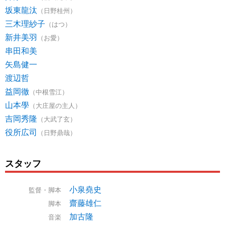
坂東龍汰
（日野桂州）
三木理紗子
（はつ）
新井美羽
（お愛）
串田和美
矢島健一
渡辺哲
益岡徹
（中根雪江）
山本學
（大庄屋の主人）
吉岡秀隆
（大武了玄）
役所広司
（日野鼎哉）
スタッフ
小泉堯史
監督・脚本
齋藤雄仁
脚本
加古隆
音楽