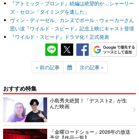
『アトミック・ブロンド』続編は絶望的か…シャーリー
ズ・セロン「タイミングを逃した」
ヴィン・ディーゼル、カンヌでポール・ウォーカーさん
思い涙『ワイルド・スピード』記念上映にキャスト登壇
『ワイルド・スピード』ドラマ化！正式発表
« 前の記事
次の記事 »
おすすめ特集
小島秀夫絶賛！「デススト2」が生
んだ映画
「金曜ロードショー」2026年の放送
予定【作品一覧】