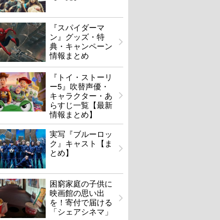
『スパイダーマ
ン』グッズ・特
典・キャンペーン
情報まとめ
『トイ・ストーリ
ー5』吹替声優・
キャラクター・あ
らすじ一覧【最新
情報まとめ】
実写『ブルーロッ
ク』キャスト【ま
とめ】
困窮家庭の子供に
映画館の思い出
を！寄付で届ける
「シェアシネマ」