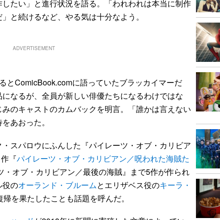
作したい」と進行状況を語る。「われわれは本当に制作
だ」と続けるなど、やる気は十分なよう。
ADVERTISEMENT
ComicBook.comに語っていたブラッカイマーだ
品になるが、全員が新しい俳優たちになるわけではな
じみのキャストのカムバックを明言。「誰かは言えない
待をあおった。
ク・スパロウにふんした『パイレーツ・オブ・カリビア
1作『
パイレーツ・オブ・カリビアン／呪われた海賊た
ーツ・オブ・カリビアン／最後の海賊』まで5作が作られ
ル役の
オーランド・ブルーム
とエリザベス役の
キーラ・
復帰を果たしたことも話題を呼んだ。