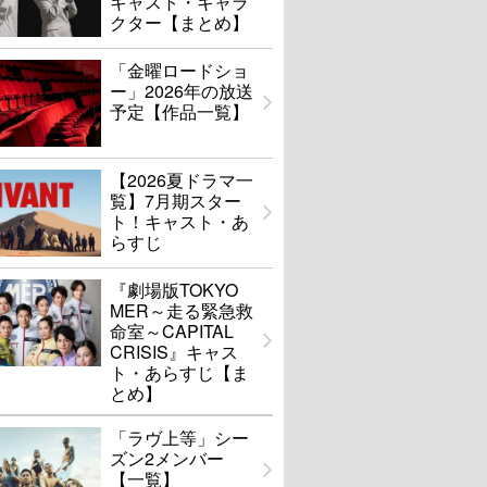
キャスト・キャラ
クター【まとめ】
「金曜ロードショ
ー」2026年の放送
予定【作品一覧】
【2026夏ドラマ一
覧】7月期スター
ト！キャスト・あ
らすじ
『劇場版TOKYO
MER～走る緊急救
命室～CAPITAL
CRISIS』キャス
ト・あらすじ【ま
とめ】
「ラヴ上等」シー
ズン2メンバー
【一覧】