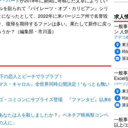
ー・ハード
が2018年に新聞に寄稿した文章によってい
テルを貼られて『パイレーツ・オブ・カリビアン』シリ
になったとして、2022年に米バージニア州で名誉毀
求人
り、復帰を期待するファンは多い。果たして新作に戻っ
一般事
ろうか？（編集部・市川遥）
ン 人
アデコ
東
時給
派
一般事
年下の恋人とビーチでラブラブ！
Exc
パーソ
マス・キャロル』全世界同時公開決定！“もっとも醜い
東
時給
ゴ・コミコンにサプライズ登場 『ファンタビ』以来6
派
あなたは人を殺しましたか？』ベネチア映画祭コンペ
一般事
の人に」
以上/