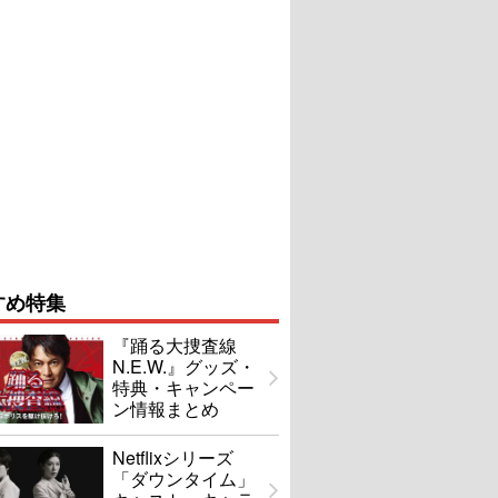
すめ特集
『踊る大捜査線
N.E.W.』グッズ・
特典・キャンペー
ン情報まとめ
Netflixシリーズ
「ダウンタイム」