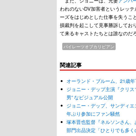
また、ジョニーは、元妻
アンバ
われのないDV加害者というレッ
ーズをはじめとした仕事を失うこと
損裁判を起こして見事勝訴してお
て来るキャストたちとは誰なのだ
パイレーツオブカリビアン
関連記事
オーランド・ブルーム、21歳
ジョニー・デップ主演『クリス
男” なビジュアル公開
ジョニー・デップ、サンディエ
年ぶり参加にファン騒然
塚本晋也監督『ネルソンさん、
部門出品決定「ひとりでも多く