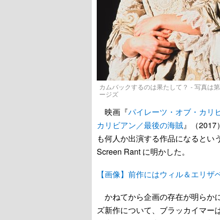
カムバックするのは果たして？ - 写真は第1弾の時のもの
ージズ
映画『
パイレーツ・オブ・カリ
カリビアン／最後の海賊
』（20
も何人か出演する作品になるとい
Screen Rant に明かした。
【画像】前作にはウィル＆エリザ
かねてから企画の存在が明らかに
ズ新作について、ブラッカイマー