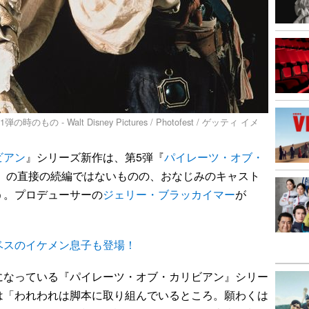
 - Walt Disney Pictures / Photofest / ゲッティ イメ
ビアン
』シリーズ新作は、第5弾『
パイレーツ・オブ・
17）の直接の続編ではないものの、おなじみのキャスト
う。プロデューサーの
ジェリー・ブラッカイマー
が
ベスのイケメン息子も登場！
なっている『パイレーツ・オブ・カリビアン』シリー
は「われわれは脚本に取り組んでいるところ。願わくは