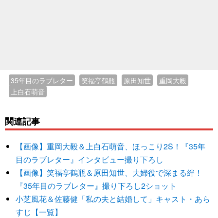
35年目のラブレター
笑福亭鶴瓶
原田知世
重岡大毅
上白石萌音
関連記事
【画像】重岡大毅＆上白石萌音、ほっこり2S！『35年
目のラブレター』インタビュー撮り下ろし
【画像】笑福亭鶴瓶＆原田知世、夫婦役で深まる絆！
『35年目のラブレター』撮り下ろし2ショット
小芝風花＆佐藤健「私の夫と結婚して」キャスト・あら
すじ【一覧】