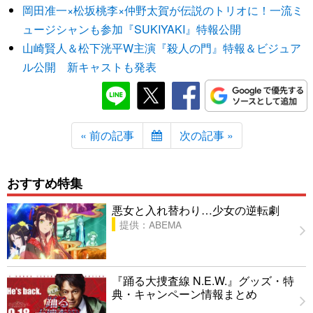
岡田准一×松坂桃李×仲野太賀が伝説のトリオに！一流ミ
ュージシャンも参加『SUKIYAKI』特報公開
山崎賢人＆松下洸平W主演『殺人の門』特報＆ビジュア
ル公開 新キャストも発表
« 前の記事
次の記事 »
おすすめ特集
悪女と入れ替わり…少女の逆転劇
提供：ABEMA
『踊る大捜査線 N.E.W.』グッズ・特
典・キャンペーン情報まとめ