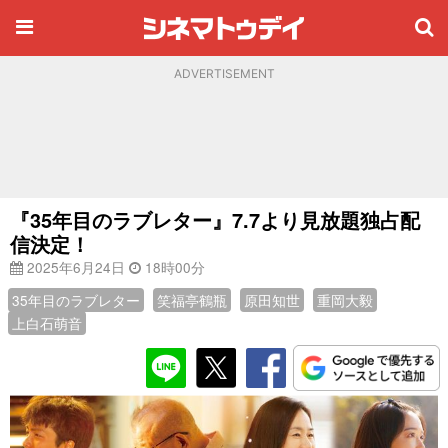
ADVERTISEMENT
『35年目のラブレター』7.7より見放題独占配
信決定！
2025年6月24日
18時00分
35年目のラブレター
笑福亭鶴瓶
原田知世
重岡大毅
上白石萌音