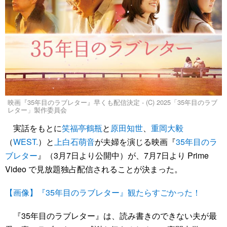
映画『35年目のラブレター』早くも配信決定 - (C) 2025「35年目のラブ
レター」製作委員会
実話をもとに
笑福亭鶴瓶
と
原田知世
、
重岡大毅
（
WEST.
）と
上白石萌音
が夫婦を演じる映画『
35年目のラ
ブレター
』（3月7日より公開中）が、7月7日より Prime
Video で見放題独占配信されることが決まった。
【画像】『35年目のラブレター』観たらすごかった！
『35年目のラブレター』は、読み書きのできない夫が最