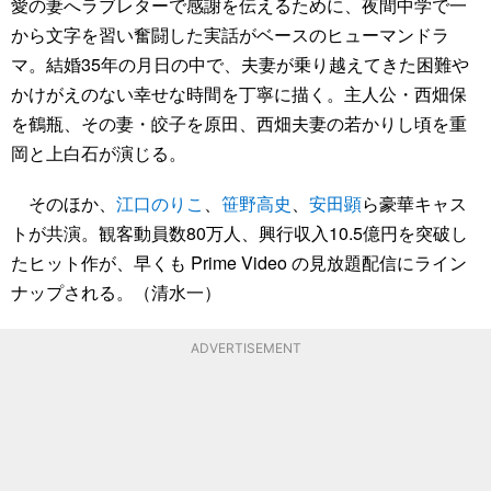
愛の妻へラブレターで感謝を伝えるために、夜間中学で一
から文字を習い奮闘した実話がベースのヒューマンドラ
マ。結婚35年の月日の中で、夫妻が乗り越えてきた困難や
かけがえのない幸せな時間を丁寧に描く。主人公・西畑保
を鶴瓶、その妻・皎子を原田、西畑夫妻の若かりし頃を重
岡と上白石が演じる。
そのほか、
江口のりこ
、
笹野高史
、
安田顕
ら豪華キャス
トが共演。観客動員数80万人、興行収入10.5億円を突破し
たヒット作が、早くも Prime Video の見放題配信にライン
ナップされる。（清水一）
ADVERTISEMENT