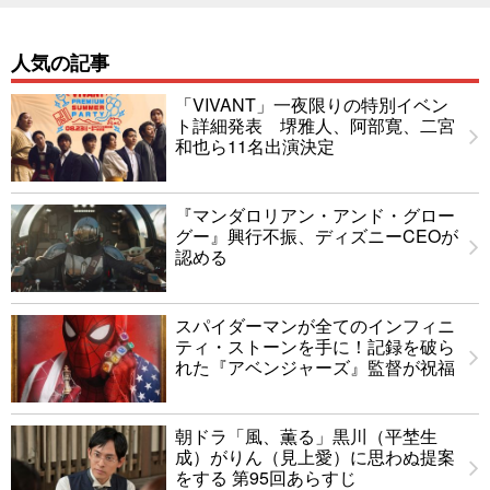
人気の記事
「VIVANT」一夜限りの特別イベン
ト詳細発表 堺雅人、阿部寛、二宮
和也ら11名出演決定
『マンダロリアン・アンド・グロー
グー』興行不振、ディズニーCEOが
認める
スパイダーマンが全てのインフィニ
ティ・ストーンを手に！記録を破ら
れた『アベンジャーズ』監督が祝福
朝ドラ「風、薫る」黒川（平埜生
成）がりん（見上愛）に思わぬ提案
をする 第95回あらすじ