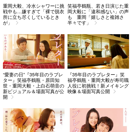
重岡大毅、冷水シャワーに挑
笑福亭鶴瓶、若き日演じた重
戦中も…嫌すぎて「裸で脱衣
岡大毅に「違和感ない」の声
所に立ち尽くしているとき
も 重岡「嬉しさと複雑さ
が」
半々です」
“愛妻の日”『35年目のラブレ
『35年目のラブレター』笑
ター』笑福亭鶴瓶・原田知
福亭鶴瓶・重岡大毅が寿司職
世・重岡大毅・上白石萌音の
人役に初挑戦！新メイキング
新ビジュアル＆場面写真が公
映像＆場面写真公開
開