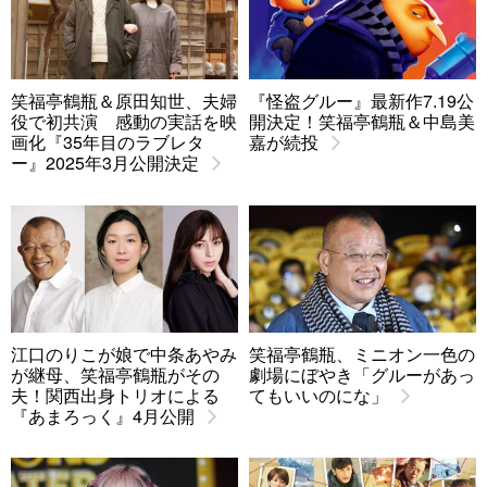
笑福亭鶴瓶＆原田知世、夫婦
『怪盗グルー』最新作7.19公
役で初共演 感動の実話を映
開決定！笑福亭鶴瓶＆中島美
画化『35年目のラブレタ
嘉が続投
ー』2025年3月公開決定
江口のりこが娘で中条あやみ
笑福亭鶴瓶、ミニオン一色の
が継母、笑福亭鶴瓶がその
劇場にぼやき「グルーがあっ
夫！関西出身トリオによる
てもいいのにな」
『あまろっく』4月公開