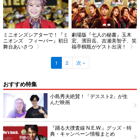
ミニオンズシアターで！『ミ
劇場版『七人の秘書』玉木
ニオンズ フィーバー』初日
宏、濱田岳、吉瀬美智子、笑
舞台あいさつ
福亭鶴瓶がゲスト出演！
1
2
次 »
おすすめ特集
小島秀夫絶賛！「デススト2」が生
んだ映画
『踊る大捜査線 N.E.W.』グッズ・特
典・キャンペーン情報まとめ