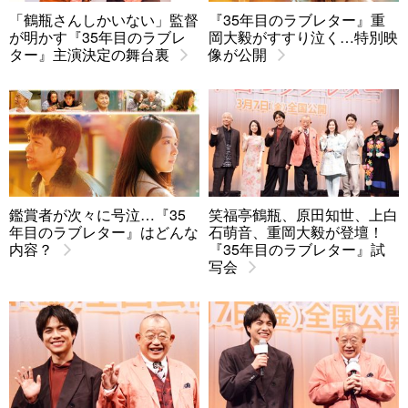
「鶴瓶さんしかいない」監督
『35年目のラブレター』重
が明かす『35年目のラブレ
岡大毅がすすり泣く…特別映
ター』主演決定の舞台裏
像が公開
鑑賞者が次々に号泣…『35
笑福亭鶴瓶、原田知世、上白
年目のラブレター』はどんな
石萌音、重岡大毅が登壇！
内容？
『35年目のラブレター』試
写会