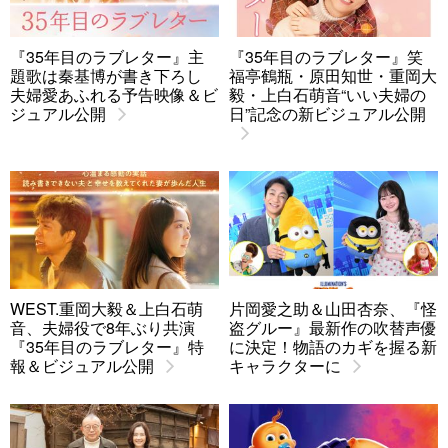
『35年目のラブレター』主
『35年目のラブレター』笑
題歌は秦基博が書き下ろし
福亭鶴瓶・原田知世・重岡大
夫婦愛あふれる予告映像＆ビ
毅・上白石萌音“いい夫婦の
ジュアル公開
日”記念の新ビジュアル公開
WEST.重岡大毅＆上白石萌
片岡愛之助＆山田杏奈、『怪
音、夫婦役で8年ぶり共演
盗グルー』最新作の吹替声優
『35年目のラブレター』特
に決定！物語のカギを握る新
報＆ビジュアル公開
キャラクターに