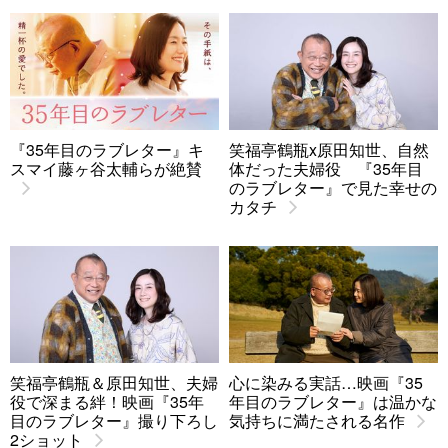
『35年目のラブレター』キ
笑福亭鶴瓶x原田知世、自然
スマイ藤ヶ谷太輔らが絶賛
体だった夫婦役 『35年目
のラブレター』で見た幸せの
カタチ
笑福亭鶴瓶＆原田知世、夫婦
心に染みる実話…映画『35
役で深まる絆！映画『35年
年目のラブレター』は温かな
目のラブレター』撮り下ろし
気持ちに満たされる名作
2ショット