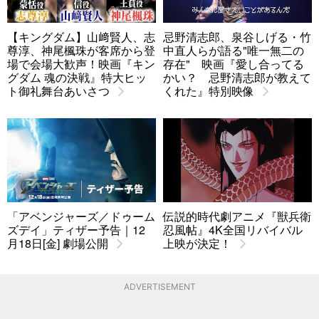
【キングダム】山﨑賢人、志
忌野清志郎、泉谷しげる・竹
尊淳、神尾楓珠が客席から登
中直人らが語る"唯一無二の
場で会場大歓声！映画『キン
存在" 映画『愛し合ってる
グダム 魂の決戦』特大ヒッ
かい？ 忌野清志郎が教えて
ト御礼舞台あいさつ
くれた』特別映像
「アベンジャーズ／ドゥーム
伝説的時代劇アニメ『獣兵衛
ズデイ」ティザー予告｜12
忍風帖』4K全国リバイバル
月18日[金] 劇場公開
上映が決定！
ADVERTISEMENT