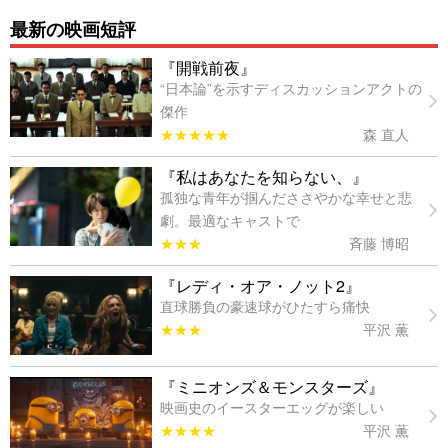
最新の映画短評
『開戦前夜』
“日本論”を示すディスカッションアクトの
傑作
★★★★★
森 直人
『私はあなたを知らない、』
孤独な青年が掴んだささやかな幸せと悲
劇。最適なキャストで
★★★
斉藤 博昭
『レディ・オア・ノット2』
直球勝負の豪速球がひたすら痛快
★★★
平沢 薫
『ミニオンズ＆モンスターズ』
映画史のイースターエッグが楽しい
★★★★
平沢 薫