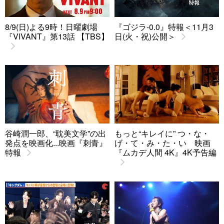
8/9(日)よる9時！日曜劇場
『ゴジラ-0.0』特報＜11月3
『VIVANT』第13話 【TBS】
日(火・祝)公開＞
谷崎潤一郎、“耽美文学”の出
もっと“キレイに” つ・な・
発点を映画化...映画『刺青』
げ・て・み・た・い 映画
特報
『ムカデ人間 4K』4K予告編