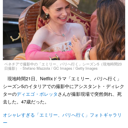
ベネチアで撮影中の「エミリー、パリへ行く」シーズン5（現地時間23
日撮影） - Stefano Mazzola / GC Images / Getty Images
現地時間21日、Netflixドラマ「エミリー、パリへ行く」
シーズン5のイタリアでの撮影中にアシスタント・ディレク
ターの
ディエゴ・ボレッタ
さんが撮影現場で突然倒れ、死
去した。47歳だった。
オシャレすぎる「エミリー、パリへ行く」フォトギャラリ
ー