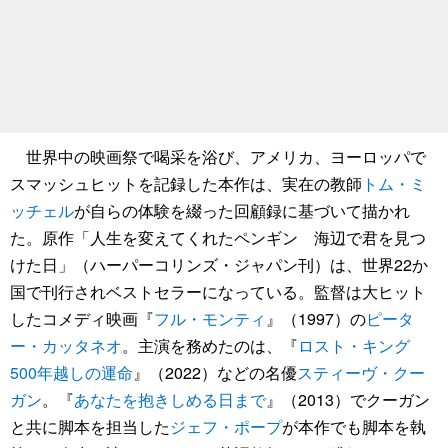
世界中の映画祭で喝采を浴び、アメリカ、ヨーロッパで
スマッシュヒットを記録した本作は、実在の教師
トム・ミ
ッチェル
が自らの体験を綴った回顧録に基づいて描かれ
た。原作「人生を変えてくれたペンギン 海辺で君を見つ
けた日」（ハーパーコリンズ・ジャパン刊）は、世界22か
国で刊行されベストセラーになっている。監督は大ヒット
したコメディ映画『
フル・モンティ
』（1997）の
ピータ
ー・カッタネオ
。主演を務めたのは、『
ロスト・キング
500年越しの運命
』（2022）などの名優
スティーヴ・クー
ガン
。『
あなたを抱きしめる日まで
』（2013）でクーガン
と共に脚本を担当した
ジェフ・ポープ
が本作でも脚本を執