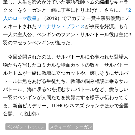
筆し、人生を諦めかけていた英語教師トムの繊細なキャラ
クターをクーガンと一緒に丁寧に作り上げた。さらに、『
2
人のローマ教皇
』（2019）でアカデミー賞主演男優賞にノ
ミネートされた
ジョナサン・プライス
が校長を好演。もう
一人の主人公、ペンギンのフアン・サルバトール役は主に2
羽のマゼランペンギンが担った。
今回公開されたのは、サルバトールに心奪われた登場人
物たちを写したコミカルな場面カットの数々。サルバトー
ルとトムが一緒に教壇に立つカットや、嬉しそうにサルバ
トールに魚をあげる生徒たち、教師の悩み相談に乗るサル
バトール、海に戻るのを拒むサルバトールなど、愛らしい
一羽のペンギンが人間たちを笑顔にする様子が伝わってく
る。新宿ピカデリー、TOHOシネマズ シャンテほかで全国
公開。（北山郁）
ペンギン・レッスン
スティーヴ・クーガン