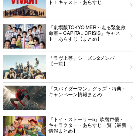
ト！キャスト・あらすじ
『劇場版TOKYO MER～走る緊急救
命室～CAPITAL CRISIS』キャス
ト・あらすじ【まとめ】
「ラヴ上等」シーズン2メンバー
【一覧】
『スパイダーマン』グッズ・特典・
キャンペーン情報まとめ
『トイ・ストーリー5』吹替声優・
キャラクター・あらすじ一覧【最新
情報まとめ】