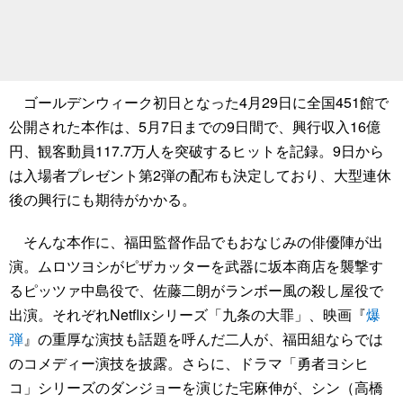
ゴールデンウィーク初日となった4月29日に全国451館で
公開された本作は、5月7日までの9日間で、興行収入16億
円、観客動員117.7万人を突破するヒットを記録。9日から
は入場者プレゼント第2弾の配布も決定しており、大型連休
後の興行にも期待がかかる。
そんな本作に、福田監督作品でもおなじみの俳優陣が出
演。ムロツヨシがピザカッターを武器に坂本商店を襲撃す
るピッツァ中島役で、佐藤二朗がランボー風の殺し屋役で
出演。それぞれNetflixシリーズ「九条の大罪」、映画『
爆
弾
』の重厚な演技も話題を呼んだ二人が、福田組ならでは
のコメディー演技を披露。さらに、ドラマ「勇者ヨシヒ
コ」シリーズのダンジョーを演じた宅麻伸が、シン（高橋