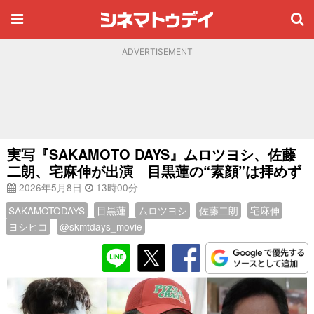
ADVERTISEMENT
実写『SAKAMOTO DAYS』ムロツヨシ、佐藤
二朗、宅麻伸が出演 目黒蓮の“素顔”は拝めず
2026年5月8日
13時00分
SAKAMOTODAYS
目黒蓮
ムロツヨシ
佐藤二朗
宅麻伸
ヨシヒコ
@skmtdays_movie