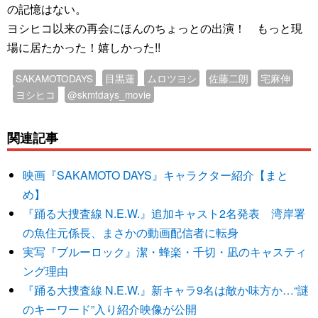
の記憶はない。
ヨシヒコ以来の再会にほんのちょっとの出演！ もっと現
場に居たかった！嬉しかった!!
SAKAMOTODAYS
目黒蓮
ムロツヨシ
佐藤二朗
宅麻伸
ヨシヒコ
@skmtdays_movie
関連記事
映画『SAKAMOTO DAYS』キャラクター紹介【まと
め】
『踊る大捜査線 N.E.W.』追加キャスト2名発表 湾岸署
の魚住元係長、まさかの動画配信者に転身
実写『ブルーロック』潔・蜂楽・千切・凪のキャスティ
ング理由
『踊る大捜査線 N.E.W.』新キャラ9名は敵か味方か…“謎
のキーワード”入り紹介映像が公開