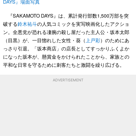
DAYS』場面写真
『SAKAMOTO DAYS』は、累計発行部数1,500万部を突
破する
鈴木祐斗
の人気コミックを実写映画化したアクショ
ン。全悪党が恐れる凄腕の殺し屋だった主人公・坂本太郎
（目黒）が、一目惚れした女性・葵（
上戸彩
）のためにあ
っさり引退。「坂本商店」の店長としてすっかりふくよか
になった坂本が、懸賞金をかけられたことから、家族との
平和な日常を守るために刺客たちと激闘を繰り広げる。
ADVERTISEMENT