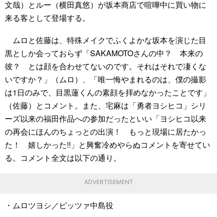
文哉）とルー（横田真悠）が坂本商店で喧嘩中に買い物に
来る客として登場する。
ムロと佐藤は、特殊メイクでふくよかな坂本を演じた目
黒としか会っておらず「SAKAMOTOさんの中？ 本来の
彼？ とは顔を合わせてないのです。それはそれで凄くな
いですか？」（ムロ）、「唯一悔やまれるのは、僕の撮影
は1日のみで、目黒蓮くんの素顔を拝めなかったことです」
（佐藤）とコメント。また、宅麻は「勇者ヨシヒコ」シリ
ーズ以来の福田作品への参加だったといい「ヨシヒコ以来
の再会にほんのちょっとの出演！ もっと現場に居たかっ
た！ 嬉しかった!!」と興奮冷めやらぬコメントを寄せてい
る。コメント全文は以下の通り。
ADVERTISEMENT
・ムロツヨシ／ピッツァ中島役