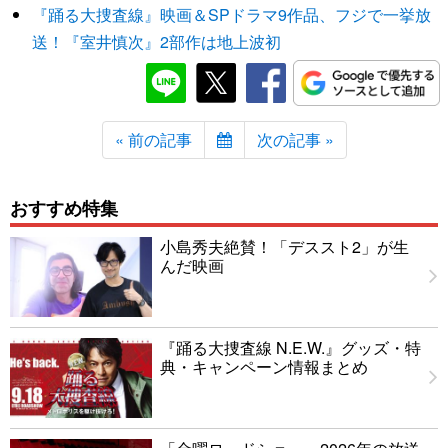
『踊る大捜査線』映画＆SPドラマ9作品、フジで一挙放
送！『室井慎次』2部作は地上波初
« 前の記事
次の記事 »
おすすめ特集
小島秀夫絶賛！「デススト2」が生
んだ映画
『踊る大捜査線 N.E.W.』グッズ・特
典・キャンペーン情報まとめ