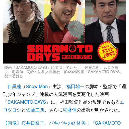
映画『SAKAMOTO DAYS』に出演していた！ 佐藤二朗、ムロツヨ
シ、宅麻伸 - C)鈴木祐斗／集英社 (C)2026映画「SAKAMOTO DAYS」
製作委員会
目黒蓮
（
Snow Man
）主演、
福田雄一
の脚本・監督で「週
刊少年ジャンプ」連載の人気漫画を実写化した映画
『
SAKAMOTO DAYS
』に、福田監督作品の常連でもある
ム
ロツヨシ
と
佐藤二朗
、さらに
宅麻伸
の出演が明かされた。
【画像】桜井日奈子、バキバキの肉体美！『SAKAMOTO