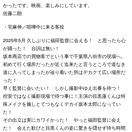
かったです。映画、楽しみにしています。
佐藤二朗
・宅麻伸／喧嘩中に来る客役
2025年5月 久しぶりに福田監督に会える！ と思ったら心
が踊った！ 台詞は無い！
坂本商店での買物客でという事で千葉県八街市の現場へ。
初めて行く場所だったが近く迄来たと言うところで道なき
道に入ってしまったが辿り着いた所はデカクて広い場所だ
った！
早く監督に会いたい！ しかし撮影中ゆえ出番を待つ！
控室ではなく撮影現場で待つ事に！主演の目黒蓮くんは特
殊メイクを施しとてつもなくデカイ坂本太郎になってい
た！
その出立は実にカワイかった！ やっと福田監督に会え
た！ 会えた歓びと目黒くんの姿に驚きを隠せず待ち時間