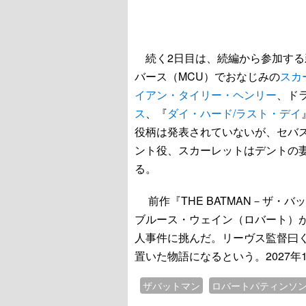
続く2日目は、続編から参加する
バース（MCU）でおなじみの
スカ
イアン・タイリー・ヘンリー
、ド
ス
、『
ダイ・ハード/ラスト・デイ
役柄は発表されていないが、セバ
ント役、スカーレットはデントの
る。
前作『THE BATMAN－ザ・
ブルース・ウェイン（ロバート）
人事件に挑んだ。リーヴス監督曰
置いた物語になるという。2027年
ザバットマン
ロバートパティンソ