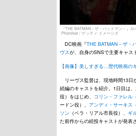
『THE BATMAN－ザ・バットマン－』ロバー
Photofest / ゲッティ イメージズ
DC映画『
THE BATMAN－ザ
ヴス
が、自身のSNSで主要キャス
【画像】美しすぎる…歴代映画の
リーヴス監督は、現地時間13日か
続編のキャストを紹介。1日目は、
役）をはじめ、
コリン・ファレル
ードン役）、
アンディ・サーキス
ソン
（ベラ・リアル市長役）、
ギ
た前作からの続投キャストが発表