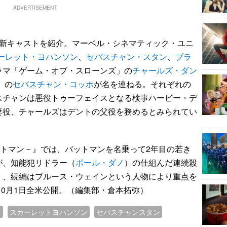
ADVERTISEMENT
新キャストを紹介。マーベル・シネマティック・ユニ
ーレット・ヨハンソン
、
セバスチャン・スタン
、
ブラ
ラマ「ゲーム・オブ・スローンズ」の
チャールズ・ダン
』の
セバスチャン・コッホ
が名を連ねる。それぞれの
スチャンは悪役トゥーフェイスとなる検事ハービー・デ
妻役、チャールズはデントの父役を務めるとみられてい
バットマン－』では、バットマンを名乗って2年目の若き
が、知能犯リドラー（
ポール・ダノ
）の仕組んだ連続殺
く、続編はブルース・ウェインという人物により重点を
10月1日全米公開。（編集部・倉本拓弥）
ン
スカーレットヨハンソン
セバスチャンスタン