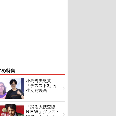
すめ特集
小島秀夫絶賛！
「デススト2」が
生んだ映画
『踊る大捜査線
N.E.W.』グッズ・