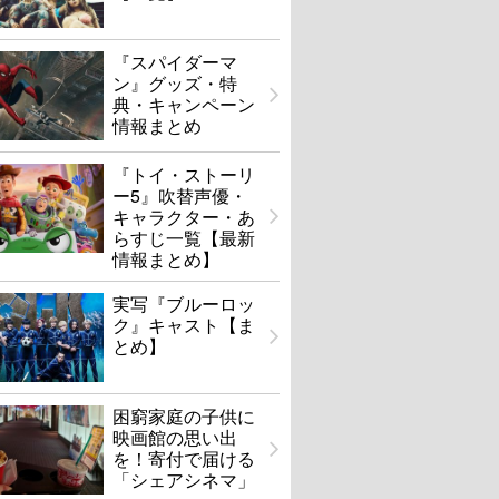
『スパイダーマ
ン』グッズ・特
典・キャンペーン
情報まとめ
『トイ・ストーリ
ー5』吹替声優・
キャラクター・あ
らすじ一覧【最新
情報まとめ】
実写『ブルーロッ
ク』キャスト【ま
とめ】
困窮家庭の子供に
映画館の思い出
を！寄付で届ける
「シェアシネマ」