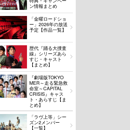
特典・キャンペー
ン情報まとめ
「金曜ロードショ
ー」2026年の放送
予定【作品一覧】
歴代『踊る大捜査
線』シリーズあら
すじ・キャスト
【まとめ】
『劇場版TOKYO
MER～走る緊急救
命室～CAPITAL
CRISIS』キャス
ト・あらすじ【ま
とめ】
「ラヴ上等」シー
ズン2メンバー
【一覧】