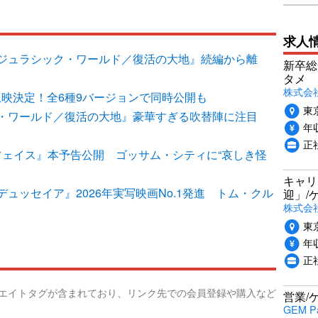
求人
ジュラシック・ワールド／復活の大地』続編から離
新卒総
タメ
株式会社P
上映決定！全6種9バージョンで同時公開も
東
・ワールド／復活の大地』豪華すぎる吹替陣に注目
年収
正
フェイス』本予告公開 ゴッサム・シティに“哀しき怪
キャリ
ュッセイア』2026年実写映画No.1発進 トム・クル
迎」/
株式会
東
年収
正
リエイトタグが含まれており、リンク先での会員登録や購入など
営業/
GEM P