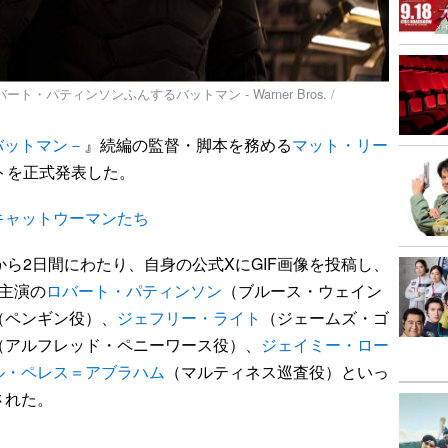
ト・パティンソンふんするバットマン - Warner Bros. /
・バットマン－
』続編の監督・脚本を務める
マット・リー
トを正式発表した。
キャットウーマンたち
ら2日間にわたり、自身の公式XにGIF画像を投稿し、
主演の
ロバート・パティンソン
（ブルース・ウェイン
（ペンギン役）、
ジェフリー・ライト
（ジェームズ・ゴ
（アルフレッド・ペニーワース役）、
ジェイミー・ロー
ル・ペレス＝アブラハム
（マルティネス巡査役）といっ
された。