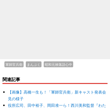
軍師官兵衛
まんぷく
昭和元禄落語心中
関連記事
【画像】高橋一生も！「軍師官兵衛」新キャスト発表会
見の様子
役所広司、田中裕子、岡田准一ら！西川美和監督『わた