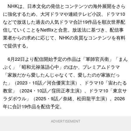
NHKは、日本文化の発信とコンテンツの海外展開をさら
に強化するため、大河ドラマや連続テレビ小説、ドラマ10
などで放送した過去の人気ドラマ合計19作品を順次世界配
信していくことをNetflixと合意。放送法に基づき、配信事
業者からの求めに応じて、NHKの良質なコンテンツを有料
で提供する。
6月22日より配信開始予定の作品は「軍師官兵衛」「まん
ぷく」「昭和元禄落語心中」のほか、プレミアムドラマ
「家族だから愛したんじゃなくて、愛したのが家族だっ
た」（2023・10話／河合優実主演）、ドラマ10「宙わたる
教室」（2024・10話／窪田正孝主演）、ドラマ10「東京サ
ラダボウル」（2025・9話／奈緒、松田龍平主演）。2026
年に合計19作品を配信予定。
ADVERTISEMENT