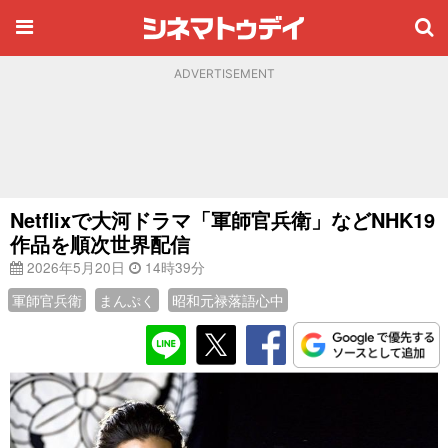
ADVERTISEMENT
Netflixで大河ドラマ「軍師官兵衛」などNHK19
作品を順次世界配信
2026年5月20日
14時39分
軍師官兵衛
まんぷく
昭和元禄落語心中