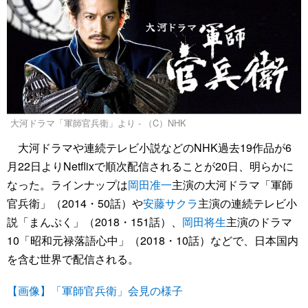
大河ドラマ「軍師官兵衛」より - （C）NHK
大河ドラマや連続テレビ小説などのNHK過去19作品が6
月22日よりNetflixで順次配信されることが20日、明らかに
なった。ラインナップは
岡田准一
主演の大河ドラマ「軍師
官兵衛」（2014・50話）や
安藤サクラ
主演の連続テレビ小
説「まんぷく」（2018・151話）、
岡田将生
主演のドラマ
10「昭和元禄落語心中」（2018・10話）などで、日本国内
を含む世界で配信される。
【画像】「軍師官兵衛」会見の様子