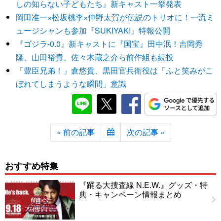
しの知らない子どもたち』新キャスト一挙発表
岡田准一×松坂桃李×仲野太賀が伝説のトリオに！一流ミ
ュージシャンも参加『SUKIYAKI』特報公開
『ゴジラ-0.0』新キャストに『国宝』田中泯！吉岡秀
隆、山田裕貴、佐々木蔵之介ら前作組も続投
「豊臣兄弟！」倉悠貴、黒田官兵衛役は「ふと笑みがこ
ぼれてしまうような瞬間」意識
« 前の記事
次の記事 »
おすすめ特集
『踊る大捜査線 N.E.W.』グッズ・特
典・キャンペーン情報まとめ