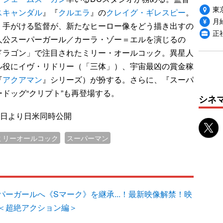
東
スキャンダル
』『
クルエラ
』の
クレイグ・ギレスピー
。
月給
く手がける監督が、新たなヒーロー像をどう描き出すの
正
人公スーパーガール／カーラ・ゾー＝エルを演じるの
ドラゴン」で注目されたミリー・オールコック。異星人
ル役にイヴ・リドリー（「三体」）、宇宙最凶の賞金稼
『
アクアマン
』シリーズ）が扮する。さらに、『スーパ
ドッグ“クリプト”も再登場する。
シネ
6日より日米同時公開
ミリーオールコック
スーパーマン
ーガールへ《Sマーク》を継承...！最新映像解禁！映
＜超絶アクション編＞