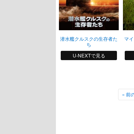
潜水艦クルスクの生存者た
マイ
ち
U-NEXTで見る
« 前