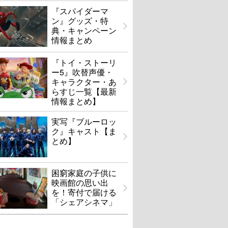
『スパイダーマ
ン』グッズ・特
典・キャンペーン
情報まとめ
『トイ・ストーリ
ー5』吹替声優・
キャラクター・あ
らすじ一覧【最新
情報まとめ】
実写『ブルーロッ
ク』キャスト【ま
とめ】
困窮家庭の子供に
映画館の思い出
を！寄付で届ける
「シェアシネマ」