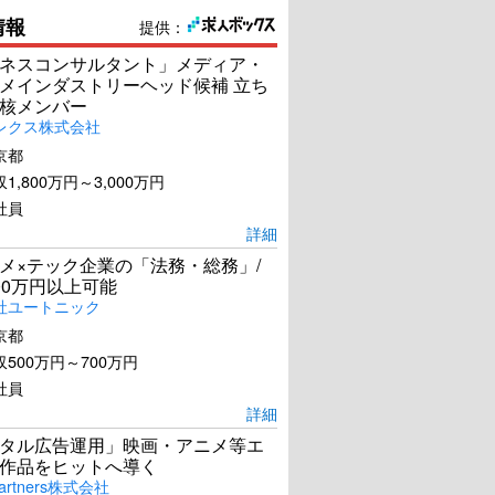
情報
提供：
ネスコンサルタント」メディア・
メインダストリーヘッド候補 立ち
核メンバー
レクス株式会社
京都
1,800万円～3,000万円
社員
詳細
メ×テック企業の「法務・総務」/
00万円以上可能
社ユートニック
京都
500万円～700万円
社員
詳細
タル広告運用」映画・アニメ等エ
作品をヒットへ導く
artners株式会社