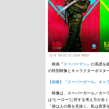
(C) & TM DC (C) 2026 WBEI
映画『
スーパーマン
』の系譜を
の特別映像とキャラクターポスタ
【画像】『スーパーガール』キャ
映像は、スーパーガール／カー
は“ヒーロー”に対する考え方が全
「彼は人の善を見抜く。私は真実