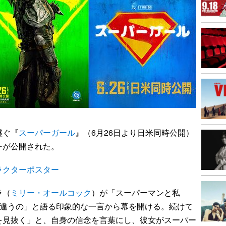
継ぐ『
スーパーガール
』（6月26日より日米同時公開）
ーが公開された。
ラクターポスター
ラ（
ミリー・オールコック
）が「スーパーマンと私
く違うの」と語る印象的な一言から幕を開ける。続けて
を見抜く」と、自身の信念を言葉にし、彼女がスーパー