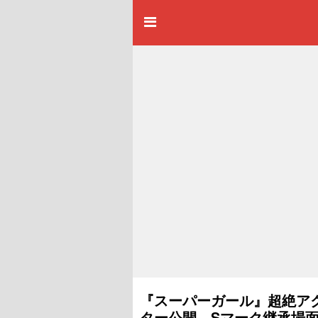
『スーパーガール』超絶ア
ター公開 Sマーク継承場