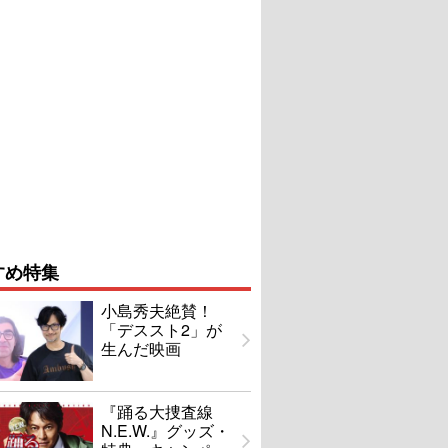
すめ特集
小島秀夫絶賛！
「デススト2」が
生んだ映画
『踊る大捜査線
N.E.W.』グッズ・