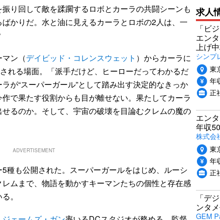
を振り回して敵を蹂躙するロボとカーラの共闘シーンも
求人
るばかりだ。水と油に見えるカーラとロボの2人は、一
「ビジ
？
エンタ
上げ中
シンプ
ーマン（
デイビッド・コレンスウェット
）からカーラに
東
渡される場面。「派手だけど、ヒーローだってわかるだ
年収
ラが“スーパーガール”として踏み出す決定的なきっか
正
今作で果たす役割からも目が離せない。果たしてカーラ
出せるのか。そして、宇宙の破壊を目論むクレムの魔の
エンタ
年収5
株式会
東
ADVERTISEMENT
年収
5種も公開された。スーパーガールをはじめ、ルーシ
正
クレムまで、物語を動かすキーマンたちの個性と存在感
いる。
「デジ
ンタメ
GEM P
、
ジェームズ・ガン
率いるDCスタジオが務める。監督