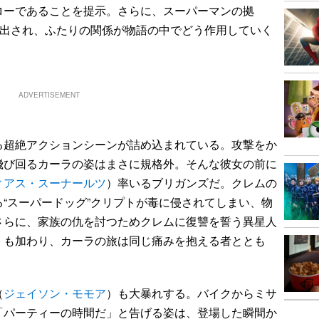
ローであることを提示。さらに、スーパーマンの拠
し出され、ふたりの関係が物語の中でどう作用していく
ADVERTISEMENT
超絶アクションシーンが詰め込まれている。攻撃をか
飛び回るカーラの姿はまさに規格外。そんな彼女の前に
ィアス・スーナールツ
）率いるブリガンズだ。クレムの
“スーパードッグ”クリプトが毒に侵されてしまい、物
さらに、家族の仇を討つためクレムに復讐を誓う異星人
）も加わり、カーラの旅は同じ痛みを抱える者ととも
。
（
ジェイソン・モモア
）も大暴れする。バイクからミサ
「パーティーの時間だ」と告げる姿は、登場した瞬間か