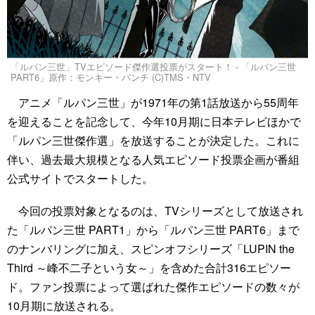
「ルパン三世」TVエピソード傑作選投票がスタート！ - 「ルパン三世
PART6」原作：モンキー・パンチ (C)TMS・NTV
アニメ「ルパン三世」が1971年の第1話放送から55周年
を迎えることを記念して、今年10月期に日本テレビほかで
「ルパン三世傑作選」を放送することが決定した。これに
伴い、過去最大規模となる人気エピソード投票企画が番組
公式サイトでスタートした。
今回の投票対象となるのは、TVシリーズとして放送され
た「ルパン三世 PART1」から「ルパン三世 PART6」まで
のナンバリングに加え、スピンオフシリーズ「LUPIN the
Third ～峰不二子という女～」を含めた合計316エピソー
ド。ファン投票によって選ばれた傑作エピソードの数々が
10月期に放送される。