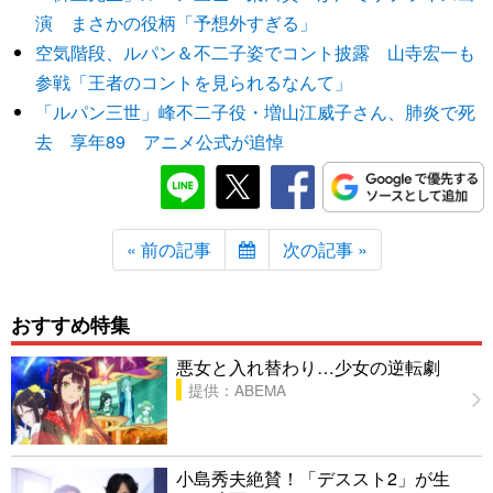
演 まさかの役柄「予想外すぎる」
空気階段、ルパン＆不二子姿でコント披露 山寺宏一も
参戦「王者のコントを見られるなんて」
「ルパン三世」峰不二子役・増山江威子さん、肺炎で死
去 享年89 アニメ公式が追悼
« 前の記事
次の記事 »
おすすめ特集
悪女と入れ替わり…少女の逆転劇
提供：ABEMA
小島秀夫絶賛！「デススト2」が生