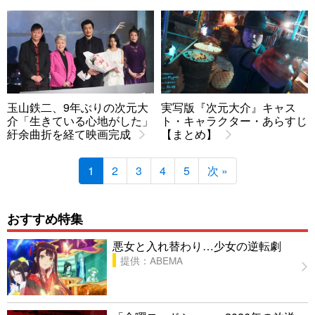
玉山鉄二、9年ぶりの次元大
実写版『次元大介』キャス
介「生きている心地がした」
ト・キャラクター・あらすじ
紆余曲折を経て映画完成
【まとめ】
1
2
3
4
5
次 »
おすすめ特集
悪女と入れ替わり…少女の逆転劇
提供：ABEMA