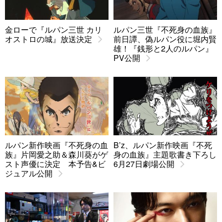
金ローで『ルパン三世 カリ
ルパン三世『不死身の血族』
オストロの城』放送決定
前日譚、偽ルパン役に堀内賢
雄！『銭形と2人のルパン』
PV公開
ルパン新作映画『不死身の血
B’z、ルパン新作映画『不死
族』片岡愛之助＆森川葵がゲ
身の血族』主題歌書き下ろし
スト声優に決定 本予告&ビ
6月27日劇場公開
ジュアル公開