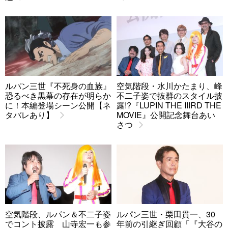
ルパン三世『不死身の血族』
空気階段・水川かたまり、峰
恐るべき黒幕の存在が明らか
不二子姿で抜群のスタイル披
に！本編登場シーン公開【ネ
露!?『LUPIN THE IIIRD THE
タバレあり】
MOVIE』公開記念舞台あい
さつ
空気階段、ルパン＆不二子姿
ルパン三世・栗田貫一、30
でコント披露 山寺宏一も参
年前の引継ぎ回顧「『大谷の