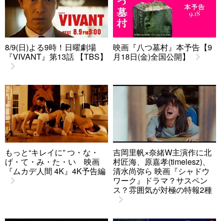
8/9(日)よる9時！日曜劇場
映画『八つ墓村』本予告【9
『VIVANT』第13話 【TBS】
月18日(金)全国公開】
もっと“キレイに” つ・な・
吉岡里帆×奈緒W主演作に北
げ・て・み・た・い 映画
村匠海、原嘉孝(timelesz)、
『ムカデ人間 4K』4K予告編
清水尚弥ら 映画『シャドウ
ワーク』ドラマ？サスペン
ス？雰囲気が対極の特報2種