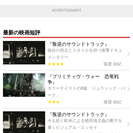
ADVERTISEMENT
最新の映画短評
『叛逆のサウンドトラック』
独自の視点とスタイルを持つ衝撃ドキュ
メンタリー
★★★★
猿渡 由紀
『プリミティヴ・ウォー 恐竜戦
争』
ホラーテイストのB級「ジュラシック・パ
ーク」
★★★
猿渡 由紀
『叛逆のサウンドトラック』
今も続く欧米による植民地主義の断片を
暴くビジュアル・エッセイ