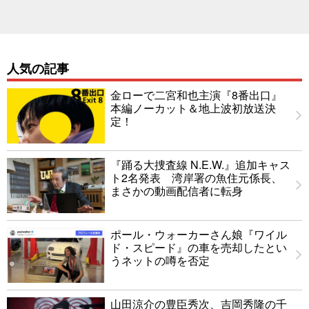
人気の記事
金ローで二宮和也主演『8番出口』
本編ノーカット＆地上波初放送決
定！
『踊る大捜査線 N.E.W.』追加キャス
ト2名発表 湾岸署の魚住元係長、
まさかの動画配信者に転身
ポール・ウォーカーさん娘『ワイル
ド・スピード』の車を売却したとい
うネットの噂を否定
山田涼介の豊臣秀次、吉岡秀隆の千