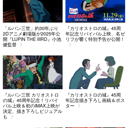
「ルパン三世」約30年ぶり
『カリオストロの城』45周
2Dアニメ劇場版が2025年公
年記念リバイバル上映、名ゼ
開『LUPIN THE IIIRD』小池
リフが響く特別予告が公開！
健監督
『ルパン三世 カリオストロ
『カリオストロの城』45周
の城』45周年記念！リバイ
年記念描き下ろし画稿＆ポス
バル上映＆初のIMAX上映が
ター
決定、描き下ろしビジュアル
も