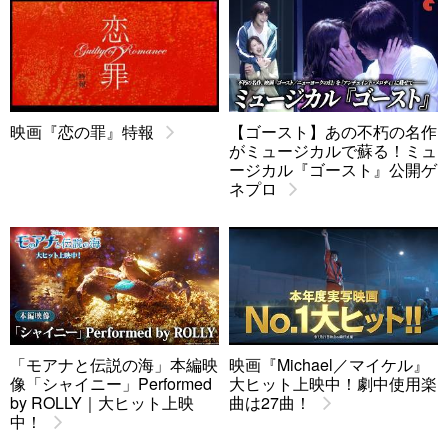
映画『恋の罪』特報
【ゴースト】あの不朽の名作
がミュージカルで蘇る！ミュ
ージカル『ゴースト』公開ゲ
ネプロ
「モアナと伝説の海」本編映
映画『Michael／マイケル』
像「シャイニー」Performed
大ヒット上映中！劇中使用楽
by ROLLY｜大ヒット上映
曲は27曲！
中！