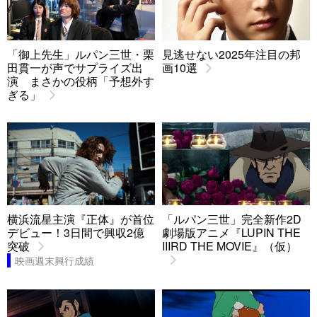
「御上先生」ルパン三世・栗
見逃せない2025年注目の邦
田貫一が声でサプライズ出
画10選
演 まさかの役柄「予想外す
ぎる」
横浜流星主演『正体』が首位
「ルパン三世」完全新作2D
デビュー！3日間で興収2億
劇場版アニメ『LUPIN THE
突破
IIIRD THE MOVIE』（仮）
映画週末興行成績