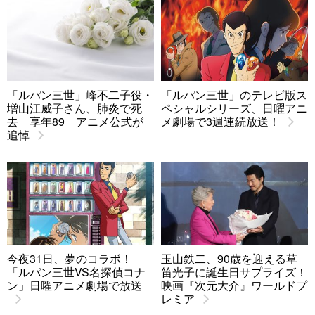
「ルパン三世」峰不二子役・
「ルパン三世」のテレビ版ス
増山江威子さん、肺炎で死
ペシャルシリーズ、日曜アニ
去 享年89 アニメ公式が
メ劇場で3週連続放送！
追悼
今夜31日、夢のコラボ！
玉山鉄二、90歳を迎える草
「ルパン三世VS名探偵コナ
笛光子に誕生日サプライズ！
ン」日曜アニメ劇場で放送
映画『次元大介』ワールドプ
レミア