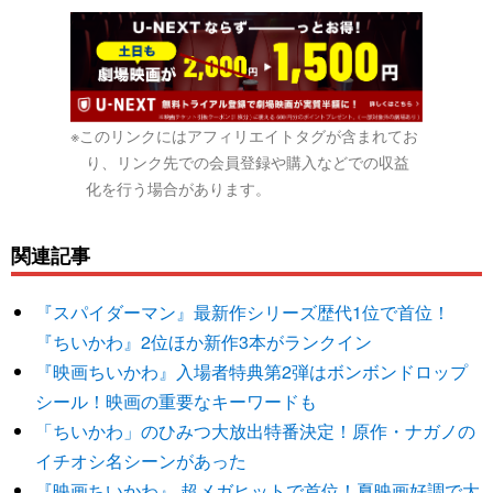
※このリンクにはアフィリエイトタグが含まれてお
り、リンク先での会員登録や購入などでの収益
化を行う場合があります。
関連記事
『スパイダーマン』最新作シリーズ歴代1位で首位！
『ちいかわ』2位ほか新作3本がランクイン
『映画ちいかわ』入場者特典第2弾はボンボンドロップ
シール！映画の重要なキーワードも
「ちいかわ」のひみつ大放出特番決定！原作・ナガノの
イチオシ名シーンがあった
『映画ちいかわ』 超メガヒットで首位！夏映画好調で大