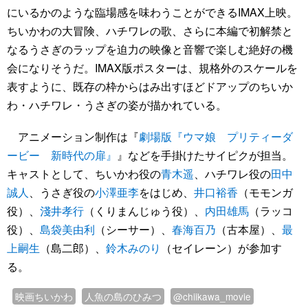
にいるかのような臨場感を味わうことができるIMAX上映。
ちいかわの大冒険、ハチワレの歌、さらに本編で初解禁と
なるうさぎのラップを迫力の映像と音響で楽しむ絶好の機
会になりそうだ。IMAX版ポスターは、規格外のスケールを
表すように、既存の枠からはみ出すほどドアップのちいか
わ・ハチワレ・うさぎの姿が描かれている。
アニメーション制作は『
劇場版『ウマ娘 プリティーダ
ービー 新時代の扉』
』などを手掛けたサイピクが担当。
キャストとして、ちいかわ役の
青木遥
、ハチワレ役の
田中
誠人
、うさぎ役の
小澤亜李
をはじめ、
井口裕香
（モモンガ
役）、
淺井孝行
（くりまんじゅう役）、
内田雄馬
（ラッコ
役）、
島袋美由利
（シーサー）、
春海百乃
（古本屋）、
最
上嗣生
（島二郎）、
鈴木みのり
（セイレーン）が参加す
る。
映画ちいかわ
人魚の島のひみつ
@chiikawa_movie