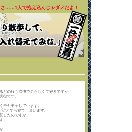
はさ……1人で抱え込んじゃダメだよ！
るどの役も痛快で男らしくて好きですが、
の実役です。
くモヤモヤしています。
ぐ誰とでも寝てしまいます。
配したのですが、
す。
か