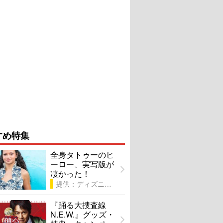
すめ特集
全身タトゥーのヒ
ーロー、実写版が
凄かった！
提供：ディズニー
『踊る大捜査線
N.E.W.』グッズ・