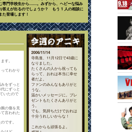
む専門学校生から……。みずから、ヘビーな悩み
答えが出るのでしょうか？ もう 1 人の相談に
また登場します！
2006/11/14
寺島進、11月12日で43歳に
ります。
なりました。
たくさんの人から祝っても
トってわかり
らって、おれは本当に幸せ
者だよ。
悩みをずっと
ファンのみんなもありがと
時代にずっと
うな。
けていたので
温かいメッセージに。プレ
ゼントもたくさんありがと
う。
の腕の傷を見
でも、気持ちだけでおれは
って言われた
十分うれしいからな！
たのです。
これからも頑張るよ。
ったけど…
感謝！