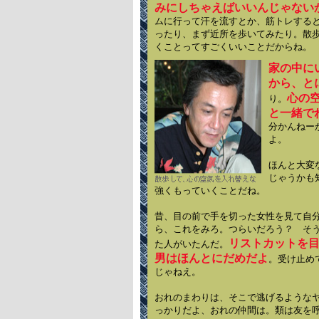
みにしちゃえばいいんじゃない
ムに行って汗を流すとか、筋トレする
ったり、まず近所を歩いてみたり。散
くことってすごくいいことだからね。
家の中に
から、と
心の
り。
と一緒で
分かんねー
よ。
ほんと大変
じゃうかも
強くもっていくことだね。
昔、目の前で手を切った女性を見て自
ら、これをみろ。つらいだろう？ そ
リストカットを
た人がいたんだ。
男はほんとにだめだよ
。受け止め
じゃねえ。
おれのまわりは、そこで逃げるような
っかりだよ、おれの仲間は。類は友を