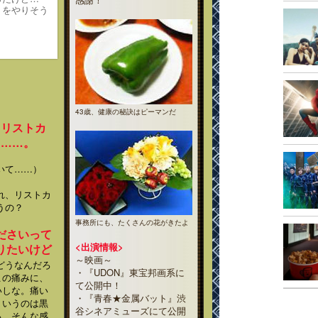
トをやりそう
43歳、健康の秘訣はピーマンだ
“リストカ
て……。
いて……）
れ、リストカ
うの？
事務所にも、たくさんの花がきたよ
ださいって
<出演情報>
りたいけど
～映画～
どうなんだろ
・『UDON』東宝邦画系に
この痛みに、
て公開中！
いしな。痛い
・『青春★金属バット』渋
ういうのは黒
谷シネアミューズにて公開
る、そんな感