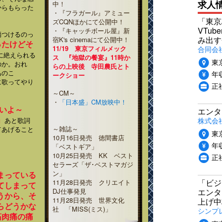
求人
中！
からもらった
・『フラガール』アミュー
。
「東京
ズCQNほかにて公開中！
VTu
・『キャッチボール屋』新
傷つけるのっ
み出す
宿K's cinemaにて公開中！
ったけどそ
合同会
11/19 東京フィルメック
に絶えられる
ス 『地獄の餐宴』11時か
東
のか。おれ
らの上映後 寺田農氏とト
あのこ
年収
ークショー
に歌ってやり
正
～CM～
・
「日本盛」CM放映中！
さいよ～
エンタ
」
株式会
あと歌詞
～雑誌～
てあげること
東
10月16日発売 徳間書店
年収
「ベストギア」
10月25日発売 KK ベスト
正
セラーズ「ザ･ベストマガジ
ン」
まっている
「ビジ
11月28日発売 クリエイト
てしまって
エンタ
DJ仕事発見
うから、そ
11月28日発売 世界文化
上げ中
らどうかな
社 「MISS(ミス)」
シンプ
筋肉痛の痛