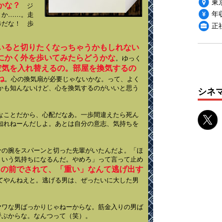
東
かな？
ジ
年収
とか……。走
歩だな！ 歩
正
いると切りたくなっちゃうかもしれない
にかく外を歩いてみたらどうかな
。ゆっく
空気を入れ替えるの。部屋を換気するの
ね
。心の換気扇が必要じゃないかな。って、よく
かも知んないけど、心を換気するのがいいと思う
シネ
なことだから、心配だなあ。一歩間違えたら死ん
知れねーんだしよ。あとは自分の意志、気持ちを
分の腕をスパーンと切った先輩がいたんだよ。「ほ
ういう気持ちになるんだ。やめろ」って言って止め
目の前でされて、「重い」なんて逃げ出す
てやんねえと。逃げる男は、ぜったいに大した男
ヤワな男ばっかりじゃねーからな。筋金入りの男ば
呼ぶからな。なんつって（笑）。