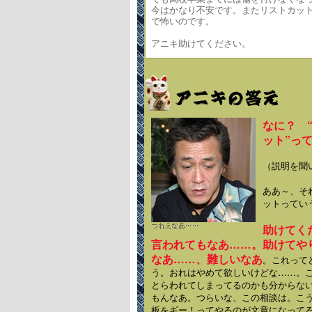
今はかなり不安です。またリストカッ
で怖いのです。
アニキ助けてください。
なに？ 
ット”っ
（説明を聞
ああ～、そ
ットってい
助けてく
言われてもなあ……。助けてや
なあ……、難しいなあ
。これって
う。おれはやめて欲しいけどな……。
とらわれてしまってるのかも分からな
もんなあ。つらいな、この相談は。こ
板をギー！ってやるのが文章になって