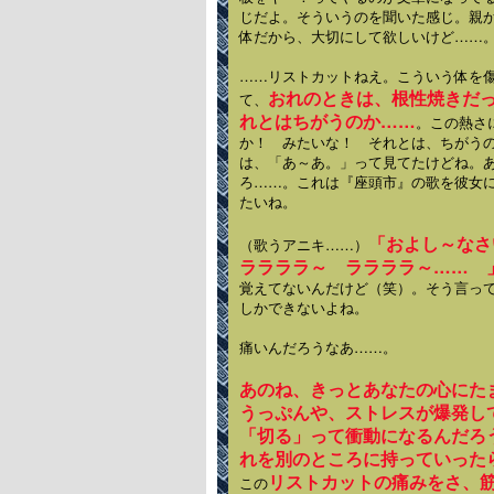
じだよ。そういうのを聞いた感じ。親
体だから、大切にして欲しいけど……
……リストカットねえ。こういう体を
おれのときは、根性焼きだ
て、
れとはちがうのか……
。この熱さ
か！ みたいな！ それとは、ちがう
は、「あ～あ。」って見てたけどね。
ろ……。これは『座頭市』の歌を彼女
たいね。
「およし～な
（歌うアニキ……）
ララララ～ ララララ～…… 
覚えてないんだけど（笑）。そう言っ
しかできないよね。
痛いんだろうなあ……。
あのね、きっとあなたの心にた
うっぷんや、ストレスが爆発し
「切る」って衝動になるんだろ
れを別のところに持っていった
リストカットの痛みをさ、
この