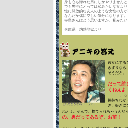
身も心も惚れた男にしかやりませんと
でも男性にとっては私みたいな女より
性に開放的な友人のような女性の方が
なんだか偶に空しい気分になります。
寺島さんはどう思いますか。私みたい
兵庫県 灼熱地獄より
彼女にする
きずりなら
そうだろ。
だって誰
くねえよ
……、って
気持ちわか
さ、好きに
ねえよ。そんで、捨てられちゃうんだ
の、男だってあるぞ、お前！