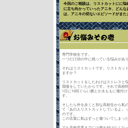
今回のご相談は、リストカットにに悩
に立ち向かっていったアニキ、どんなお
は、アニキの切ないエピソードがまた
専門学校生です。
一つだけ頭の中に残っている悩みがあ
それはリストカットです。リストカッ
ますか？
リストカットをしたわけはストレスと
我慢をしていたからです。それで高校
1日に10回ぐらい腕とか太ももに傷付
す。
そしたら外を歩くと別な高校生から私
て『あの人リストカットしているよ』
のです。
この言葉に私はずっと傷ついてしまっ
でも高校卒業までには傷を付けなくな