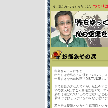
つまり
ま、話はそれちゃったけど、
寺島さんこんにちわ！
わたしは寺島さんの演じていらっしゃ
一番すきなのは映画「DISTANCE」
さて相談の方なんですが、私は今すご
私の友人Aはすごく男性にモテて、す
最初は遊ばれているのではないかと心
最近ではおせっかいなのかなと思いま
私自身は硬派というか生真面目という