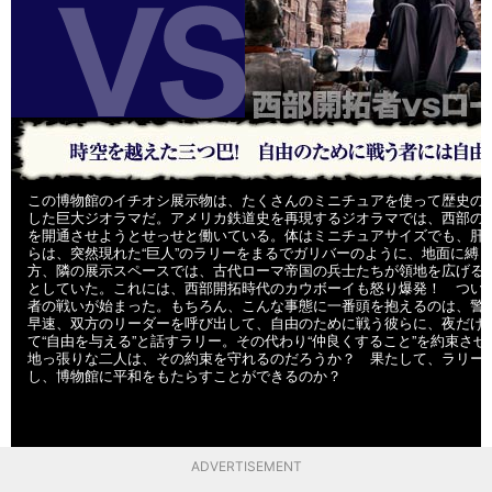
この博物館のイチオシ展示物は、たくさんのミニチュアを使って歴史の
した巨大ジオラマだ。アメリカ鉄道史を再現するジオラマでは、西部の
を開通させようとせっせと働いている。体はミニチュアサイズでも、肝
らは、突然現れた“巨人”のラリーをまるでガリバーのように、地面に縛
方、隣の展示スペースでは、古代ローマ帝国の兵士たちが領地を広げる
としていた。これには、西部開拓時代のカウボーイも怒り爆発！ つい
者の戦いが始まった。もちろん、こんな事態に一番頭を抱えるのは、警
早速、双方のリーダーを呼び出して、自由のために戦う彼らに、夜だけ
て“自由を与える”と話すラリー。その代わり“仲良くすること”を約束さ
地っ張りな二人は、その約束を守れるのだろうか？ 果たして、ラリー
し、博物館に平和をもたらすことができるのか？
ADVERTISEMENT