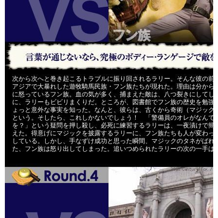
次から次へと巻き起こるトラブルに振り回されるラリー。そんな彼の前
アジアで大暴れした遊牧騎馬民族・フン族たちが現れた。理由は分から
に怒っているフン族。血の気が多く、捕まえた敵は、八つ裂きにしてし
に、ラリーもビビリまくりだ。ところが、図書館でフン族の歴史を勉強
ょっと意外な事実を知った。なんと、彼らは、古くから奇術（マジック
という。そしたら、これしかないでしょう！ 「警備員のオレがなんで
を？」という疑問を押し殺し、必死に練習するラリーは、一夜漬けで簡
えた。得意げにマジックを披露するラリーに、フン族たちも人が変わっ
している。しかし、手なずけ成功と思った瞬間、マジックのタネがばれ
た、フン族は怒り出してしまった。追いつめられたラリーの次の一手は