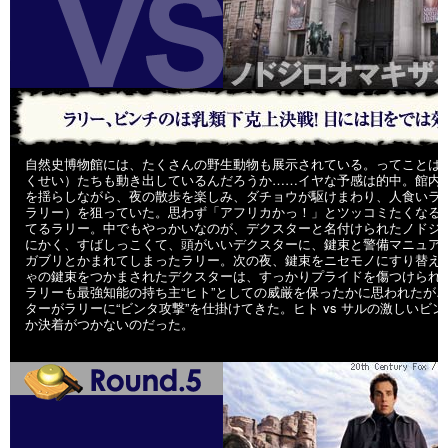
自然史博物館には、たくさんの野生動物も展示されている。ってことは
くせい）たちも動き出しているんだろうか……イヤな予感は的中。館内
を揺らしながら、夜の散歩を楽しみ、ダチョウが駆けまわり、人食いラ
ラリー）を狙っていた。思わず「アフリカかっ！」とツッコミたくなる
てるラリー。中でもやっかいなのが、デクスターと名付けられたノドジ
にかく、すばしっこくて、頭がいいデクスターに、鍵束と警備マニュア
ガブリとかまれてしまったラリー。次の夜、鍵束をニセモノにすり替え
ゃの鍵束をつかまされたデクスターは、すっかりプライドを傷つけられ
ラリーも最強知能の持ち主“ヒト”としての威厳を保ったかに思われたが
ターがラリーに“ビンタ攻撃”を仕掛けてきた。ヒト vs サルの激しいビ
か決着がつかないのだった。