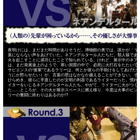
夜明けには、まだまだ時間がありそうだ。博物館の奥では、誰かが「う
葉にならない声をあげていた。ネアンデルタール人たちだ。類人猿であ
火を起こすことに成功したことで知られている。けれど、展示中のネア
は、まだ発展途上のようで、寒い洞窟の中で、必死に火打石をたたいて
サピエンスの“後輩”であるラリーは、何とか彼らの手助けをしてあげた
うにか黙らせたい）が、言葉の壁はなかなか越えることができない。そ
ひらめき、彼らに手渡したのが文明の利器であるライターだった。慣れ
イターをいじるネアンデルタール人たち。やがて、ライターに火がつく
た……ところが、その火が展示スペースに燃え移り、今度は火事のピン
リーの奮闘に終わりはあるのか!?