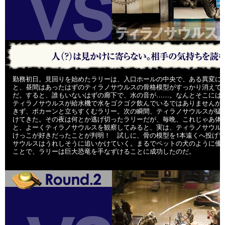
勤務初日。見回りを始めたラリーは、入口ホールの中央で、ある異変に
と、昼間はあったはずのティラノサウルスの骨格模型がすっかり消えて
だ。すると、誰もいないはずの廊下で、水の音が……。なんとそこには
ティラノサウルスが給水機で水をゴクゴク飲んでいるではありませんか
きず、ポカーンと立ちすくむラリー。次の瞬間、ティラノサウルスが猛
けてきた。その夜は何とか逃げ切ったラリーだが、毎晩、これじゃあ
と、よーくティラノサウルスを観察してみると、実は、ティラノサウル
けっこが好きだったことが判明！ 試しに、骨の模型を1本遠くへ投げ
サウルスはうれしそうに追いかけていく。まるでペットの犬のように優
ことで、ラリーは巨大恐竜を手なずけることに成功したのだ。