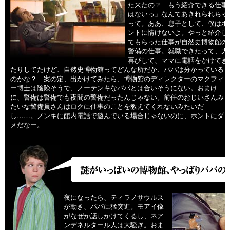
た来たの？ もう紹介できる仕事
はないっ」なんてあきれられちゃ
って。ああ、息子として、僕はホ
ントに情けないよ。やっと紹介し
てもらった仕事が自然史博物館の
警備の仕事。就職できたって、大
喜びして、ママに電話をかけてき
たりしてたけど、自然史博物館ってどんな所だか、パパは分かっている
のかな？ 案の定、出かけてみたら、博物館のディレクターのマクフィ
ー博士は陰険そうで、ノーテンキなパパとは合いそうにない。おまけ
に、警備は警備でも夜間の警備だったんじゃない。前任のおじいさんみ
たいな警備員さんはロクに仕事のことを教えてくれないみたいだ
し……。ノンキに館内電話で遊んでいる場合じゃないのに、ホントにダ
メだなー。
夜になったら、ティラノサウルス
が動き、パパに猛突進。モアイ像
がなぜか話しかけてくるし、ネア
ンデネルタール人は大騒ぎ。おま