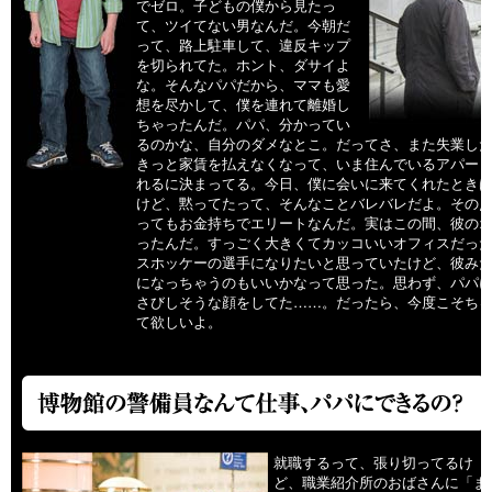
でゼロ。子どもの僕から見たっ
て、ツイてない男なんだ。今朝だ
って、路上駐車して、違反キップ
を切られてた。ホント、ダサイよ
な。そんなパパだから、ママも愛
想を尽かして、僕を連れて離婚し
ちゃったんだ。パパ、分かってい
るのかな、自分のダメなとこ。だってさ、また失業し
きっと家賃を払えなくなって、いま住んでいるアパー
れるに決まってる。今日、僕に会いに来てくれたとき
けど、黙ってたって、そんなことバレバレだよ。その
ってもお金持ちでエリートなんだ。実はこの間、彼の
ったんだ。すっごく大きくてカッコいいオフィスだっ
スホッケーの選手になりたいと思っていたけど、彼み
になっちゃうのもいいかなって思った。思わず、パパ
さびしそうな顔をしてた……。だったら、今度こそち
て欲しいよ。
就職するって、張り切ってるけ
ど、職業紹介所のおばさんに「ま