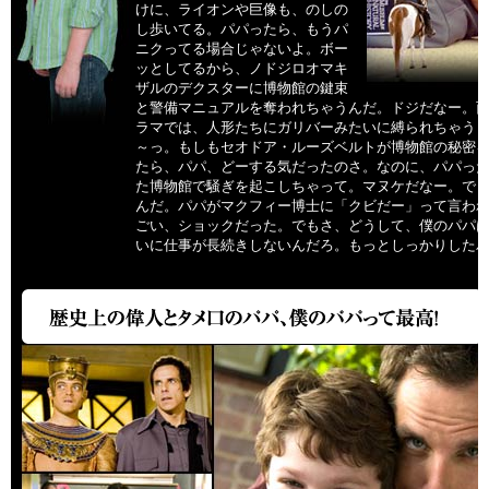
けに、ライオンや巨像も、のしの
し歩いてる。パパったら、もうパ
ニクってる場合じゃないよ。ボー
ッとしてるから、ノドジロオマキ
ザルのデクスターに博物館の鍵束
と警備マニュアルを奪われちゃうんだ。ドジだなー。
ラマでは、人形たちにガリバーみたいに縛られちゃう
～っ。もしもセオドア・ルーズベルトが博物館の秘密
たら、パパ、どーする気だったのさ。なのに、パパった
た博物館で騒ぎを起こしちゃって。マヌケだなー。で
んだ。パパがマクフィー博士に「クビだー」って言わ
ごい、ショックだった。でもさ、どうして、僕のパパ
いに仕事が長続きしないんだろ。もっとしっかりした