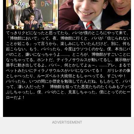
てっきりクビになったと思ってたら、パパが僕のところにやって来て、
「博物館においで」って。夜、博物館に行くと、パパが「信じられない
ことが起こる」って言うから、楽しみにしていたんだけど、別に、何も
起こらない。もう、パパったら、今度はウソつくのかな。僕、本当にパ
パのこと、嫌いになっちゃうよ……。ところが、博物館がすごいことに
なっちゃってる。ホントだ、ティラノサウルスが動いてるし、展示物が
勝手に動き出してるよ。パパ～、何とかしてよぉ～。……アレ、まるで
ペットみたいにティラノサウルスがパパになついてる！ ガリレオの像
としゃべったり、ルーズベルト大統領ともしゃべってる。すごいや！
パパったら、いつの間にか歴史を勉強してたんだね。もしかして、パパ
って、凄い人だった？ 博物館を狙ってた悪党たちのたくらみもブッつ
ぶしちゃったし。僕、パパのこと、見直しちゃった。僕にとってのヒー
ローだよ！
ADVERTISEMENT