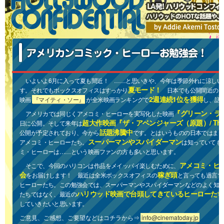
いよいよ6月に入って夏も間近！ ……と思いきや、今年は季節外れに涼しい
夏モード！
す。それでもボックスオフィスはすっかり
日本でも公開間近のア
2週連続1位を獲得
映画
『マイティ・ソー』
が全米映画ランキングで
し、話
『グリーン・ラ
アメリカでは同じくアメコミ・ヒーローを実写化した映画
超大作映画『ザ・アベンジャーズ（原題）/ The A
日に公開。そして来年は
話題沸騰中
公開が予定されており、今から
です。とはいうものの日本ではま
スーパーマンやスパイダーマン
アメコミ・ヒーローたち。
は知っていても
ミ・ヒーローは……という映画ファンの方も多いと思います。
アメコミ・ヒ
そこで、今回のハリコンは作品をメイッパイ楽しむために、
会
稼ぎ頭
をお届けします！ 最近は全米ボックスオフィスの
と言っても過言で
ヒーローたち。この勉強会では、スーパーマンやスパイダーマンなどのよく知
ハリウッド映画で台頭してきているヒーローたち
たちではなく、最近の
していきたいと思います。
ご意見、ご感想、ご要望などはコチラから⇒
info@cinematoday.jp