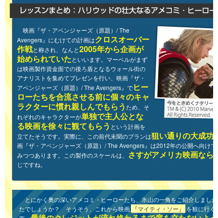
映画『ザ・アベンジャーズ（原題）/ The
クロスオーバー
Avengers』にむけての計画は
作戦
2005年から企画が
と称され、なんと
始められていた
といいます。マーベルがまず
は映画製作資金面での後ろ盾となるウォール街の
アナリストを集めてプレゼンを行い、映画『ザ・
ヒー
アベンジャーズ（原題）/ The Avengers』で
ローたちを合流させる前に個々のキャ
ラクターに慣れ親しんでもらう
ため、そ
単独で主人公とな
れぞれのキャラクターが
る映画を徐々に観てもらう
という計画を
狙い通りの大成功
立てたそうです。実際に、この前代未聞のプランは
画『ザ・アベンジャーズ（原題）/ The Avengers』は2012年の公開へ向
さすがアメリカ映画なら
みつつあります。この製作のスケールは、
じですね。
とにかく奥の深いアメコミ・ヒーローたち、氷山の一角をご紹介しました
たでしょうか？ そうそう、これから映画
『マイティ・ソー』
を観に行く
最後のクレジットが流れ終わるまで席を立たないよう