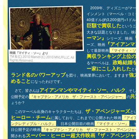
2009年、ディズニーがマー
インメント（マーベル・コミッ
40億ドル(約3,200億円=1ドル
巨額で買収した
というニ
大きな話題となりました。映画
ーマン』
『
シリーズ、映画
『アイアンマ
ーズ、映画
して最新映画
『マイティ・ソ
興収ランキング上位の
政略結婚を
るマーベルは、
ー家にこし入れした
とい
ランド名のパワーアップ
強力
を図り、映画業界において、ますます
めること
になったわけです。
アイアンマンやマイティ・ソー、ハルク
さて、皆さんは
、そして
共
公開予定の
『キャプテン・アメリカ ザ・ファースト・アベンジャー』
の
ょうか？
ザ・アベンジャーズ
このマーベル出身のキャラクターたちは、
とい
ヒーロー・チーム
に属しており、これまでに公開された映画
『アイア
ンクレディブル・ハルク』
、日本公開目前の映画
『マイティ・ソー』
、そ
日公開予定の映画
『キャプテン・アメリカ ザ・ファースト・アベンジャー
スーパー・ヒーロー超大作映画『ザ・アベンジャー
開される