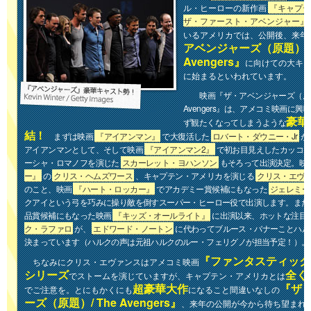
ル・ヒーローの新作画
『キャプ
ザ・ファースト・アベンジャー』
いるアメリカでは、公開後、来年
アベンジャーズ（原題）/ 
Avengers』
に向けての大キ
に始まるといわれています。
映画『ザ・アベンジャーズ（原題）
Avengers』は、アメコミ映画に
豪華
ず観たくなってしまうような
結！
まずは映画
『アイアンマン』
で大復活した
ロバート・ダウニー・Jr
が
アイアンマンとして、そして映画
『アイアンマン2』
で初お目見えしたカッコ
ーシャ・ロマノフを演じた
スカーレット・ヨハンソン
もそろって出演決定。映
ー』
の
クリス・ヘムズワース
、キャプテン・アメリカを演じる
クリス・エヴ
のこと、映画
『ハート・ロッカー』
でアカデミー賞候補にもなった
ジェレミー
クアイという弓を巧みに操り敵を倒すスーパー・ヒーロー役で出演します。また
品賞候補にもなった映画
『キッズ・オールライト』
に出演以来、ホットな注目
ク・ラファロ
が、
エドワード・ノートン
に代わってブルース・バナーことハル
決まっています（ハルクの声は元祖ハルクのルー・フェリグノが担当予定！）。
『ファンタスティック
ちなみにクリス・エヴァンスはアメコミ映画
シリーズ
全く
でストームを演じていますが、キャプテン・アメリカとは
超豪華大作
『ザ
でご注意を。とにもかくにも
になること間違いなしの
ーズ（原題）/ The Avengers』
、来年の公開が今から待ち望まれ