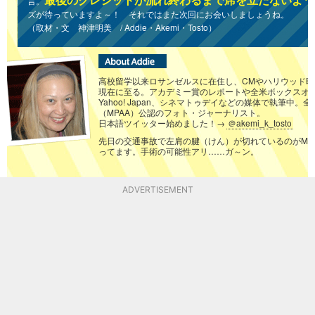
言。
ズが待っていますよ～！ それではまた次回にお会いしましょうね。
（取材・文 神津明美 / Addie・Akemi・Tosto）
高校留学以来ロサンゼルスに在住し、CMやハリウッド
現在に至る。アカデミー賞のレポートや全米ボックスオ
Yahoo! Japan、シネマトゥデイなどの媒体で執筆中。
（MPAA）公認のフォト・ジャーナリスト。
日本語ツイッター始めました！→
＠akemi_k_tosto
先日の交通事故で左肩の腱（けん）が切れているのがMR
ってます。手術の可能性アリ……ガ～ン。
ADVERTISEMENT