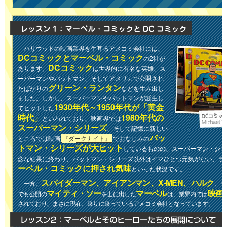
ハリウッドの映画業界を牛耳るアメコミ会社には、
DCコミックとマーベル・コミック
の2社が
DCコミック
あります。
は世界的に有名な英雄、ス
ーパーマンやバットマン、そしてアメリカで公開され
グリーン・ランタン
たばかりの
などを生み出し
ました。しかし、スーパーマンやバットマンが誕生し
1930年代～1950年代が「黄金
てヒットした
時代」
1980年代の
といわれており、映画界では
スーパーマン・シリーズ
、そして記憶に新しい
バッ
ところでは映画
『ダークナイト』
でおなじみの
トマン・シリーズが大ヒット
しているものの、スーパーマン・シリ
念な結果に終わり、バットマン・シリーズ以外はイマひとつ元気がない、ラ
ーベル・コミックに押され気味
といった状況です。
スパイダーマン、アイアンマン、X-MEN、ハルク
一方、
、そ
マイティ・ソー
マーベル
映画
でも公開の
を世に出した
は、業界内では
されており、まさに現在、乗りに乗っているアメコミ会社となっています。