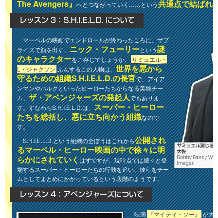
The Avengers』
共通点で結ばれ
へとつながっていく……という
マーベルの映画でエンドロールが終わったころに、サプ
ニック・フューリー
謎
ライズで顔を出す、
という
のキャラクター
をご存じでしょうか。
サミュエル・
世界を悪から
L・ジャクソン
ふんするこの人物は、
守るための組織S.H.I.E.L.D.の長官
で、アイア
ンマンやハルクといったヒーローたちからなる英雄チー
ザ・アベンジャーズの発起人
ム、
でもありま
スーパー・ヒーロー
す。すなわちS.H.I.E.L.D.は、
たちを総括し、悪に立ち向かう組織
なので
す。
公開され
S.H.I.E.L.D.という組織の全ぼうはこれから
るマーベル・ヒーロー映画の中で徐々に明
らかにされていく
はずですが、現時点では続々と登
場するスーパー・ヒーローたちの行動を追い、彼らをチー
ムとしてまとめにかかっているという段階のようです。
映画
『マイティ・ソー』
が大