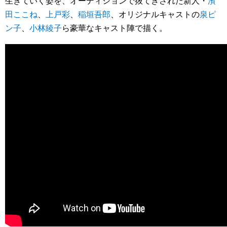
生きていく姿を、オーディションで抜てきされた新人・
濱
田ここね
、
上戸彩
、
稲垣吾郎
、オリジナルキャストの
泉ピ
ン子
、
小林綾子
ら豪華なキャスト陣で描く。