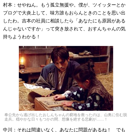
村本：せやねん。もう孤立無援や。僕が、ツイッターとか
ブログで大炎上して、味方誰もおらんときのことを思い出
したわ。吉本の社員に相談したら「あなたにも原因がある
んじゃないですか」って突き放されて、おすんちゃんの気
持ちようわかる！
奉公先から逃げ出したおしんちゃんの窮地を救ったのは、山奥に住む脱
走兵。穏やかな日々もつかの間、想像を絶する悲劇が……！
中川：それは間違いなく、あなたに問題があるね！ でも