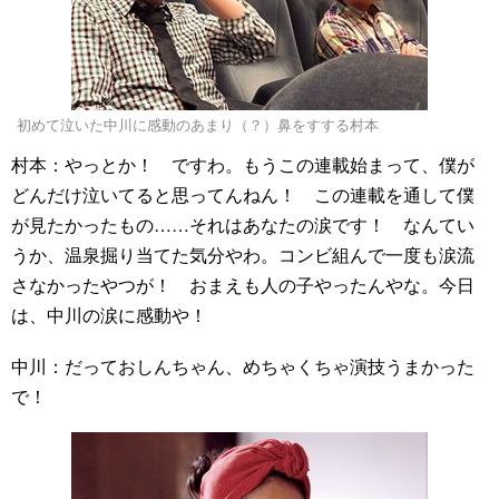
初めて泣いた中川に感動のあまり（？）鼻をすする村本
村本：やっとか！ ですわ。もうこの連載始まって、僕が
どんだけ泣いてると思ってんねん！ この連載を通して僕
が見たかったもの……それはあなたの涙です！ なんてい
うか、温泉掘り当てた気分やわ。コンビ組んで一度も涙流
さなかったやつが！ おまえも人の子やったんやな。今日
は、中川の涙に感動や！
中川：だっておしんちゃん、めちゃくちゃ演技うまかった
で！