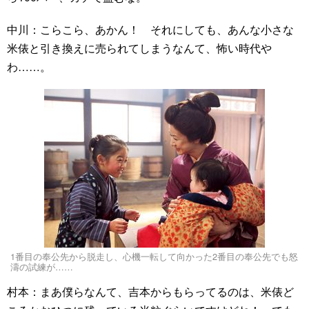
中川：こらこら、あかん！ それにしても、あんな小さな
米俵と引き換えに売られてしまうなんて、怖い時代や
わ……。
1番目の奉公先から脱走し、心機一転して向かった2番目の奉公先でも怒
濤の試練が……
村本：まあ僕らなんて、吉本からもらってるのは、米俵ど