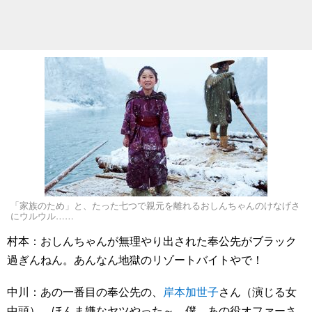
「家族のため」と、たった七つで親元を離れるおしんちゃんのけなげさ
にウルウル……
村本：おしんちゃんが無理やり出された奉公先がブラック
過ぎんねん。あんなん地獄のリゾートバイトやで！
中川：あの一番目の奉公先の、
岸本加世子
さん（演じる女
中頭）、ほんま嫌なヤツやった～。僕、あの役オファーさ