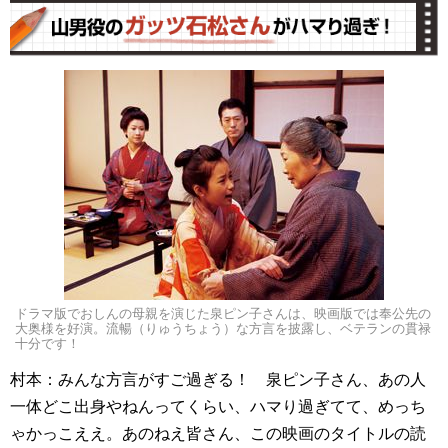
ドラマ版でおしんの母親を演じた泉ピン子さんは、映画版では奉公先の
大奥様を好演。流暢（りゅうちょう）な方言を披露し、ベテランの貫禄
十分です！
村本：みんな方言がすご過ぎる！ 泉ピン子さん、あの人
一体どこ出身やねんってくらい、ハマり過ぎてて、めっち
ゃかっこええ。あのねえ皆さん、この映画のタイトルの読