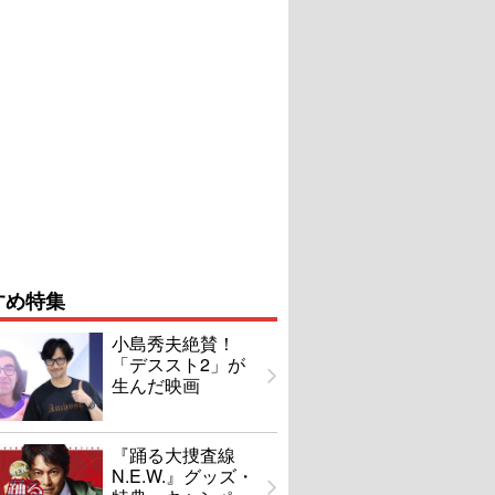
すめ特集
小島秀夫絶賛！
「デススト2」が
生んだ映画
『踊る大捜査線
N.E.W.』グッズ・