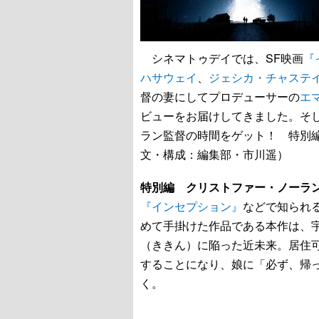
シネマトゥデイでは、SF映画
『
ハサウェイ
、
ジェシカ・チャステ
督の妻にしてプロデューサーの
エ
ビューをお届けしてきました。そし
ラン監督の時間をゲット！ 特別
文・構成：編集部・市川遥）
特別編 クリストファー・ノーラ
『インセプション』
などで知られ
めて手掛けた作品である本作は、
（ききん）に陥った近未来。居住
することになり、娘に「必ず、帰
く。