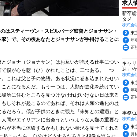
求人
新卒総
タメ
株式会社P
たのはスティーヴン・スピルバーグ監督とジョナサン・
東
本家）で、その後あなたとジョナサンが手掛けることに
年収
正
とジョナ（ジョナサン）はお互いが抱える仕事につい
キャリ
迎」/
画で僕が心を惹（ひ）かれたことは、二つある。一つ
株式会
ー。これは父と子の物語。ある状況に巻き込まれたせい
東
くことになるんだ。もう一つは、人類が進化を続けてい
年収
の場所に住むところを見つけなければいけない日は来る
正
。もしそれが起こるのであれば、それは人類の進化の歴
なるだろう。僕が子供のときに観た『未知との遭遇』と
事務/
株式会
、人間がエイリアンに出会うというような人類の重要な
東
僕らが本当に体験するかもしれない状況を見せてくれる
月給
当に起こったら、自分はどうするだろうと想像を巡らせ