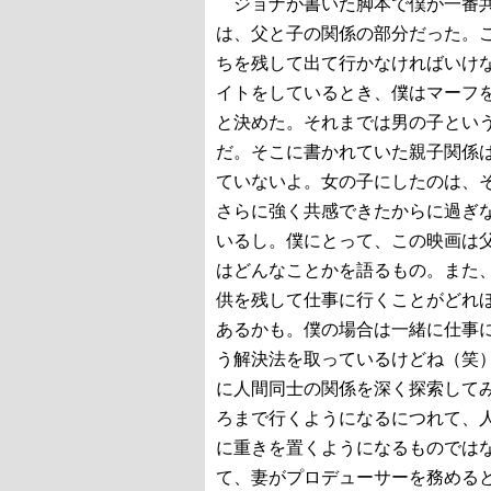
ジョナが書いた脚本で僕が一番
は、父と子の関係の部分だった。
ちを残して出て行かなければいけ
イトをしているとき、僕はマーフ
と決めた。それまでは男の子とい
だ。そこに書かれていた親子関係
ていないよ。女の子にしたのは、
さらに強く共感できたからに過ぎ
いるし。僕にとって、この映画は
はどんなことかを語るもの。また
供を残して仕事に行くことがどれ
あるかも。僕の場合は一緒に仕事
う解決法を取っているけどね（笑
に人間同士の関係を深く探索して
ろまで行くようになるにつれて、
に重きを置くようになるものでは
て、妻がプロデューサーを務める