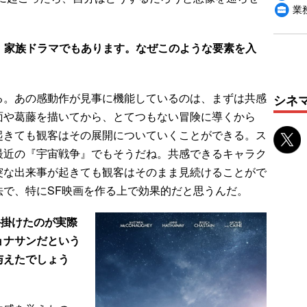
業
、家族ドラマでもあります。なぜこのような要素を入
。あの感動作が見事に機能しているのは、まずは共感
シネ
面や葛藤を描いてから、とてつもない冒険に導くから
起きても観客はその展開についていくことができる。ス
最近の『宇宙戦争』でもそうだね。共感できるキャラク
突な出来事が起きても観客はそのまま見続けることがで
法で、特にSF映画を作る上で効果的だと思うんだ。
手掛けたのが実際
ョナサンだという
与えたでしょう