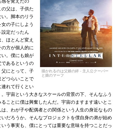
共感を覚えたの
この父は、子供た
ない。脚本のリラ
を女の子にしよう
う設定だったん
は、ほとんど変え
その方が個人的に
ない。僕にも娘が
父であるというの
、父にとって、子
描かれるのは父娘の絆 - 主人公クーパー
と娘のマーフ
ほどつらいことで
に連れて行くとい
）。宇宙という大きなスケールの背景の下、そんなふう
みることに僕は興奮したんだ。宇宙のますます遠いとこ
人は、わが子や配偶者との関係という人生の身近なもの
ないだろうか。そんなプロジェクトを僕自身の弟が始め
という事実も、僕にとっては重要な意味を持つことだっ