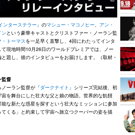
インターステラー』
の
マシュー・マコノヒー
、
アン・
イン
という豪華キャストとクリストファー・ノーラン監
マ・トーマス
を一足早く直撃し、4回にわたってインタ
て現地時間10月26日のワールドプレミアでは、ノー
編と題し、彼のインタビューをお届けします。（取材・
ン監督
るノーラン監督が
『ダークナイト』
シリーズ完結後、初
宇宙を舞台にした壮大な父と娘の物語。世界的な飢饉
可能な新たな惑星を探すという壮大なミッションに参加
ってくる」と約束して宇宙へ旅立つクーパーの姿を描