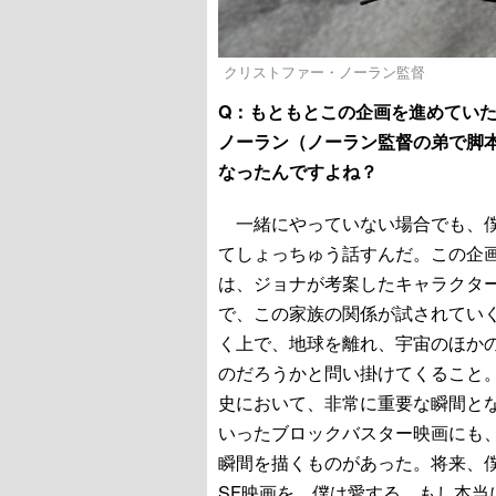
クリストファー・ノーラン監督
Q：もともとこの企画を進めてい
ノーラン（ノーラン監督の弟で脚
なったんですよね？
一緒にやっていない場合でも、僕
てしょっちゅう話すんだ。この企
は、ジョナが考案したキャラクタ
で、この家族の関係が試されてい
く上で、地球を離れ、宇宙のほか
のだろうかと問い掛けてくること
史において、非常に重要な瞬間と
いったブロックバスター映画にも
瞬間を描くものがあった。将来、
SF映画を、僕は愛する。もし本