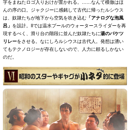
字をまねたロゴ入りおけが置かれる。……なんて模倣はほ
んの序の口。ジャクジーに感銘して古代に帰ったルシウス
は、奴隷たちが地下から空気を吹き込む
「アナログな泡風
呂」
を設計。IIでは温水プールのウォータースライダーを再
現するべく、滑り台の階段に並んだ奴隷たちに
湯のバケツ
リレー
をさせる。なにしろルシウスは古代人。発想は湧い
てもテクノロジーが存在しないので、人力に頼るしかない
のだ。