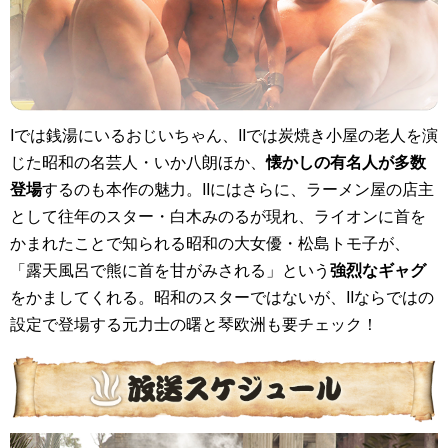
Iでは銭湯にいるおじいちゃん、IIでは炭焼き小屋の老人を演
じた昭和の名芸人・いか八朗ほか、
懐かしの有名人が多数
登場
するのも本作の魅力。IIにはさらに、ラーメン屋の店主
として往年のスター・白木みのるが現れ、ライオンに首を
かまれたことで知られる昭和の大女優・松島トモ子が、
「露天風呂で熊に首を甘がみされる」という
強烈なギャグ
をかましてくれる。昭和のスターではないが、IIならではの
設定で登場する元力士の曙と琴欧洲も要チェック！