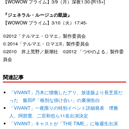
【WOWOW プライム】3/9（月）深夜1:30-[R15+]
『ジェネラル・ルージュの凱旋』
【WOWOW プライム】3/10（火）17:45-
©2012「テルマエ・ロマエ」製作委員会
© 2014「テルマエ・ロマエII」製作委員会
©2010 井上荒野／新潮社 ©2012 「つやのよる」製作委
員会
関連記事
「VIVANT」乃木に憤慨したアリ、放送版より長芝居だ
った 飯田P「格別な掛け合い」の裏側告白
「VIVANT」一夜限りの特別イベント詳細発表 堺雅
人、阿部寛、二宮和也ら11名出演決定
「VIVANT」キャストが「THE TIME,」に毎週生出演