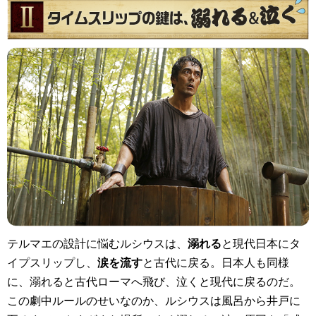
テルマエの設計に悩むルシウスは、
溺れる
と現代日本にタ
イプスリップし、
涙を流す
と古代に戻る。日本人も同様
に、溺れると古代ローマへ飛び、泣くと現代に戻るのだ。
この劇中ルールのせいなのか、ルシウスは風呂から井戸に