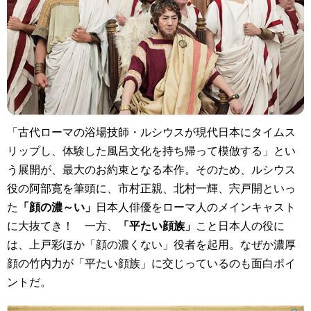
「古代ローマの浴場技師・ルシウスが現代日本にタイムス
リップし、体験した風呂文化を持ち帰って模倣する」とい
う展開が、最大のお約束となる本作。そのため、ルシウス
役の阿部寛を筆頭に、市村正親、北村一輝、宍戸開といっ
た
「顔の濃～い」
日本人俳優をローマ人のメインキャスト
に大抜てき！ 一方、
「平たい顔族」
こと日本人の役に
は、上戸彩ほか「顔の濃くない」役者を起用。なぜか濃厚
顔の竹内力が「平たい顔族」に交じっているのも面白ポイ
ントだ。