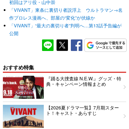
初回はアリ役・山中崇
「VIVANT」東条に裏切り者説浮上 ウルトラマン→名
作プロレス漫画へ、部屋の“変化”が伏線か
「VIVANT」“最大の裏切り者”判明へ…第13話予告編が
公開
おすすめ特集
『踊る大捜査線 N.E.W.』グッズ・特
典・キャンペーン情報まとめ
【2026夏ドラマ一覧】7月期スター
ト！キャスト・あらすじ