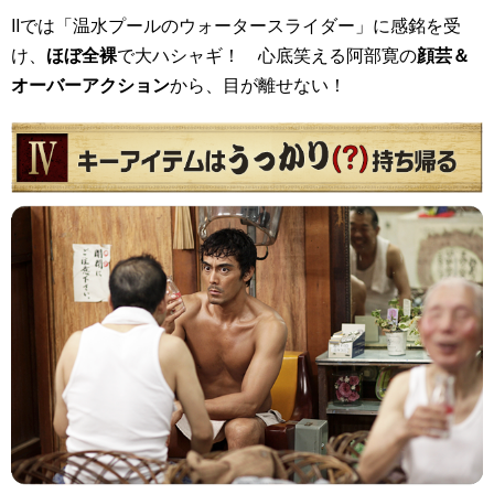
IIでは「温水プールのウォータースライダー」に感銘を受
け、
ほぼ全裸
で大ハシャギ！ 心底笑える阿部寛の
顔芸＆
オーバーアクション
から、目が離せない！