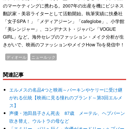
のマーケティングに携わる。2007年の出産を機にビジネス
翻訳家・美容ライターとして活動開始。執筆実績に扶桑社
「女子SPA！」「メディアジーン」「cafeglobe」、小学館
「美レンジャー」、コンデナスト・ジャパン「VOGUE
GIRL」など。海外セレブのファッション・メイク分析が生
きがいで、映画のファッションやメイクHow Toを発信中！
ディオール
ニュールック
関連記事
エルメスの名品4つと映画～バーキンやケリーに受け継
がれる伝統【映画に見る憧れのブランド～第3回エルメ
ス】
声優・池田昌子さん死去 87歳 メーテル、ヘプバーン
吹き替え、ウルトラの母など
「エミリー、パリへ行く」女優がオードリー・ヘプバー