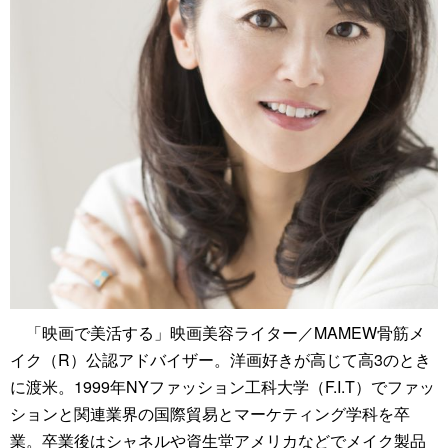
「映画で美活する」映画美容ライター／MAMEW骨筋メ
イク（R）公認アドバイザー。洋画好きが高じて高3のとき
に渡米。1999年NYファッション工科大学（F.I.T）でファッ
ションと関連業界の国際貿易とマーケティング学科を卒
業。卒業後はシャネルや資生堂アメリカなどでメイク製品