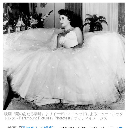
映画『陽のあたる場所』よりイーディス・ヘッドによるニュー・ルック
ドレス - Paramount Pictures / Photofest / ゲッティイメージズ