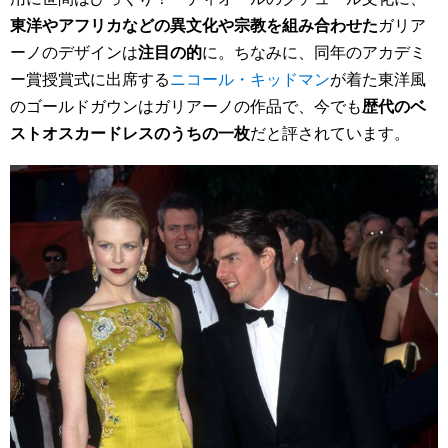
東洋やアフリカなどの異文化や宗教を組み合わせた
ガリア
ーノのデザインは
注目の的
に。ちなみに、同年のアカデミ
ー賞授賞式に出席する
ニコール・キッドマン
が着た東洋風
のゴールドガウンはガリアーノの作品で、今でも
歴代のベ
ストオスカードレスのうちの一枚
だと評されています。