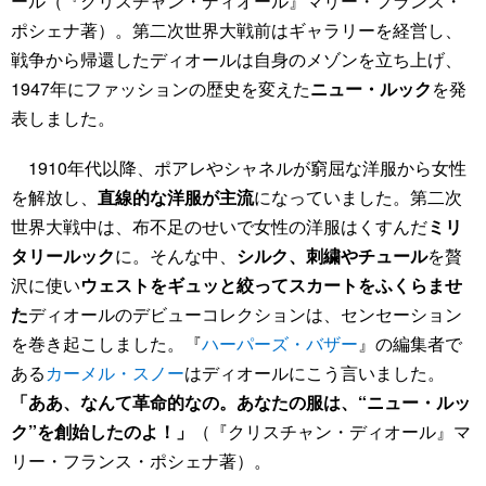
ール（『クリスチャン・ディオール』マリー・フランス・
ポシェナ著）。第二次世界大戦前はギャラリーを経営し、
戦争から帰還したディオールは自身のメゾンを立ち上げ、
1947年にファッションの歴史を変えた
ニュー・ルック
を発
表しました。
1910年代以降、ポアレやシャネルが窮屈な洋服から女性
を解放し、
直線的な洋服が主流
になっていました。第二次
世界大戦中は、布不足のせいで女性の洋服はくすんだ
ミリ
タリールック
に。そんな中、
シルク、刺繍やチュール
を贅
沢に使い
ウェストをギュッと絞ってスカートをふくらませ
た
ディオールのデビューコレクションは、センセーション
を巻き起こしました。『
ハーパーズ・バザー
』の編集者で
ある
カーメル・スノー
はディオールにこう言いました。
「ああ、なんて革命的なの。あなたの服は、“ニュー・ルッ
ク”を創始したのよ！」
（『クリスチャン・ディオール』マ
リー・フランス・ポシェナ著）。