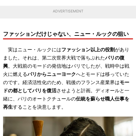
ADVERTISEMENT
ファッションだけじゃない、ニュー・ルックの狙い
実はニュー・ルックには
ファッション以上の役割
があり
ました。それは、第二次世界大戦で落ちぶれた
パリの復
興
。大戦前のモードの発信地はパリでしたが、戦時中は戦
火に燃える
パリからニューヨーク
へとモードは移っていた
のです。経済活性化のため、戦後のフランス産業界は
モー
ドの都としてパリを復活
させようと計画。ディオールと一
緒に、パリのオートクチュールの
伝統を蘇らせ職人仕事を
再生
することを決意します。