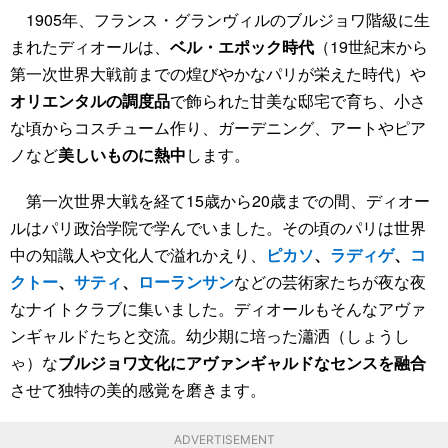
1905年、フランス・グランヴィルのブルジョワ階級に生
まれたディオールは、
ベル・エポック時代
（19世紀末から
第一次世界大戦前までの煌びやかなパリが栄えた時代）や
オリエンタルの調度品
で飾られた甘美な邸宅で育ち、小さ
な頃からコスチューム作り、ガーデニング、アートやピア
ノなど
美しいものに熱中
します。
第一次世界大戦を経て15歳から20歳までの間、ディオー
ルはパリ政治学院で学んでいました。その頃のパリは世界
中の知識人や文化人で溢れかえり、
ピカソ
、
ラディゲ
、
コ
クトー
、
サティ
、
ローランサン
などの芸術家たちが夜な夜
なナイトクラブに集いました。ディオールもそんなアヴァ
ンギャルドたちと交流。幼少期に培った瀟洒（しょうし
ゃ）な
ブルジョワ文化にアヴァンギャルドなセンスを融合
させて独特の美的感覚を磨きます。
ADVERTISEMENT