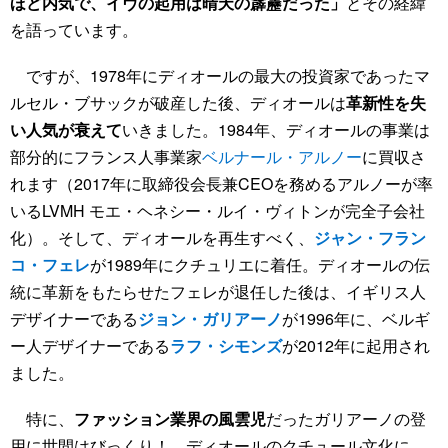
ほど内気で、イヴの起用は晴天の霹靂だった」
とその経緯
を語っています。
ですが、1978年にディオールの最大の投資家であったマ
ルセル・ブサックが破産した後、ディオールは
革新性を失
い人気が衰えて
いきました。1984年、ディオールの事業は
部分的にフランス人事業家
ベルナール・アルノー
に買収さ
れます（2017年に取締役会長兼CEOを務めるアルノーが率
いるLVMH モエ・ヘネシー・ルイ・ヴィトンが完全子会社
化）。そして、ディオールを再生すべく、
ジャン・フラン
コ・フェレ
が1989年にクチュリエに着任。ディオールの伝
統に革新をもたらせたフェレが退任した後は、イギリス人
デザイナーである
ジョン・ガリアーノ
が1996年に、ベルギ
ー人デザイナーである
ラフ・シモンズ
が2012年に起用され
ました。
特に、
ファッション業界の風雲児
だったガリアーノの登
用に世間はびっくり！ ディオールのクチュール文化に、