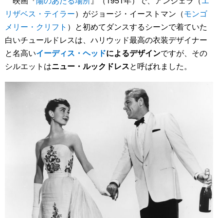
映画『
陽のあたる場所
』（1951年）で、アンジェラ（
エ
リザベス・テイラー
）がジョージ・イーストマン（
モンゴ
メリー・クリフト
）と初めてダンスするシーンで着ていた
白いチュールドレスは、ハリウッド最高の衣装デザイナー
と名高い
イーディス・ヘッド
によるデザイン
ですが、その
シルエットは
ニュー・ルックドレス
と呼ばれました。