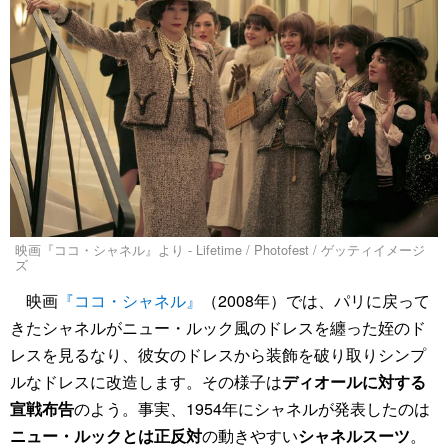
映画『ココ・シャネル』より - Lifetime / Photofest / ゲッティイメージ
ズ
映画
『ココ・シャネル』
（2008年）では、パリに戻って
きたシャネルがニュー・ルック風のドレスを纏った姪のド
レスを見るなり、彼女のドレスから装飾を破り取りシンプ
ルなドレスに改造します。その様子は
ディオールに対する
宣戦布告
のよう。事実、1954年にシャネルが発表したのは
ニュー・ルックとは正反対
の動きやすい
シャネルスーツ
。