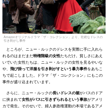
Amazonオリジナルドラマ「ザ・コレクション」より、壮絶なドレスの
引き剥がし事件
ところが、ニュー・ルックのドレスを実際に手に入れら
れるのはまだまだ
特権階級の女性
たちだけ。貧しさにあえ
いでいた女性たちは、ニュー・ルックの女性を見るやいな
や、
飛び掛って洋服を引き剥がすという暴力事件
をあちこ
ちで起こしました。ドラマ「ザ・コレクション」にもこの
事件が盛り込まれています。
さらに、ニュー・ルックの
長いドレスの裾
がバスのドア
に挟まれて
女性がバスに引きずられるという事故
がアメリ
カで発生。そのせいで、婦人参政権運動の本場であるアメ