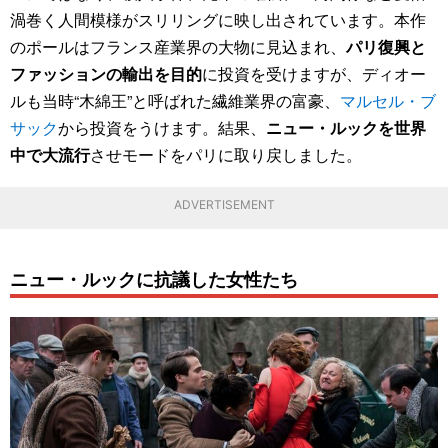
渦巻く人間模様がスリリングに映し出されています。本作
のポールはフランス産業界の大物に見込まれ、
パリ復興と
ファッションの輸出を目的
に投資を受けますが、ディオー
ルも当時“木綿王”と呼ばれた繊維業界の富豪、
マルセル・ブ
サック
から投資をうけます。結果、
ニュー・ルックを世界
中で大流行
させモードをパリに取り戻しました。
ADVERTISEMENT
ニュー・ルックに抗議した女性たち