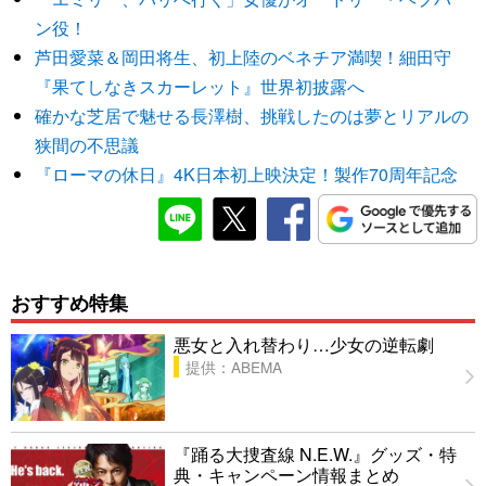
ン役！
芦田愛菜＆岡田将生、初上陸のベネチア満喫！細田守
『果てしなきスカーレット』世界初披露へ
確かな芝居で魅せる長澤樹、挑戦したのは夢とリアルの
狭間の不思議
『ローマの休日』4K日本初上映決定！製作70周年記念
おすすめ特集
悪女と入れ替わり…少女の逆転劇
提供：ABEMA
『踊る大捜査線 N.E.W.』グッズ・特
典・キャンペーン情報まとめ