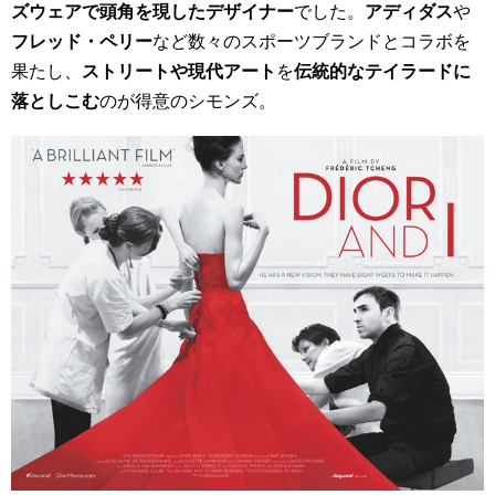
ズウェアで頭角を現したデザイナー
でした。
アディダス
や
フレッド・ペリー
など数々のスポーツブランドとコラボを
果たし、
ストリートや現代アート
を
伝統的なテイラードに
落としこむ
のが得意のシモンズ。