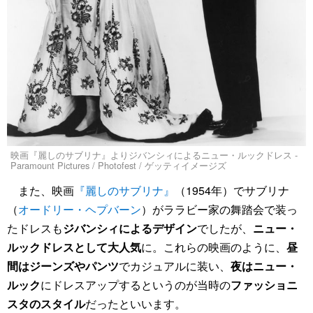
映画『麗しのサブリナ』よりジバンシィによるニュー・ルックドレス -
Paramount Pictures / Photofest / ゲッティイメージズ
また、映画
『麗しのサブリナ』
（1954年）でサブリナ
（
オードリー・ヘプバーン
）がララビー家の舞踏会で装っ
たドレスも
ジバンシィによるデザイン
でしたが、
ニュー・
ルックドレスとして大人気
に。これらの映画のように、
昼
間はジーンズやパンツ
でカジュアルに装い、
夜はニュー・
ルック
にドレスアップするというのが当時の
ファッショニ
スタのスタイル
だったといいます。