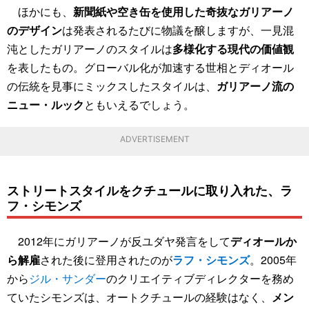
ほかにも、
新聞紙や空き缶を使用した奇抜なガリアーノ
のデザイン
は発表されるたびに物議を醸しますが、一見混
沌としたガリアーノのスタイルは
多様化する現代の価値観
を表したもの。グローバル化が加速する世相とディオール
の伝統を見事にミックスしたスタイルは、
ガリアーノ流の
ニュー・ルック
ともいえるでしょう。
ADVERTISEMENT
ストリートスタイルをクチュールに取り入れた、ラ
フ・シモンズ
2012年にガリアーノが反ユダヤ発言をして
ディオールか
ら解雇
された後に登用されたのが
ラフ・シモンズ
。2005年
から
ジル・サンダー
のクリエイティブディレクターを務め
ていたシモンズは、オートクチュールの経験はなく、
メン