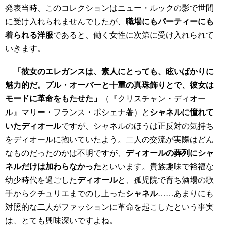
発表当時、このコレクションはニュー・ルックの影で世間
に受け入れられませんでしたが、
職場にもパーティーにも
着られる洋服
であると、働く女性に次第に受け入れられて
いきます。
「彼女のエレガンスは、素人にとっても、眩いばかりに
魅力的だ。プル・オーバーと十重の真珠飾りとで、彼女は
モードに革命をもたせた」
（『クリスチャン・ディオー
ル』マリー・フランス・ポシェナ著）と
シャネルに憧れて
いたディオール
ですが、シャネルのほうは正反対の気持ち
をディオールに抱いていたよう。二人の交流が実際はどん
なものだったのかは不明ですが、
ディオールの葬列にシャ
ネルだけは加わらなかった
といいます。貴族趣味で裕福な
幼少時代を過ごした
ディオール
と、孤児院で育ち酒場の歌
手からクチュリエまでのし上った
シャネル
……あまりにも
対照的な二人がファッションに革命を起こしたという事実
は、とても興味深いですよね。