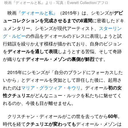
映画『ディオールと私』より - 写真：Everett Collection/アフロ
映画
『ディオールと私』
（2015年）は、シモンズが
デビ
ューコレクションを完成させるまでの8週間
に密着したドキ
ュメンタリー。シモンズが現代アーティスト、
スターリン
グ・ルビー
の作品をディオールのドレスに表現しようと試
行錯誤を繰りかえす模様が描かれており、自身のビジョン
を
ディオールを通して表現
しようとする苦悩、そして奇跡
が織りなす
ディオール・メゾンの裏側が鮮烈
です。
2015年にシモンズが「自分のブランドにフォーカスした
いから」とディオールを突如として辞任した後に、起用さ
れたのは
マリア・グラツィア・キウリ
。ディオール
初の女
性クチュリエ
がどんなニュー・ルックを私たちに魅せてく
れるのか、今後も目が離せません。
クリスチャン・ディオールがこの世を去ってから
60年
。
時代を経て
クチュリエが変わっても
ディオール・メゾンは