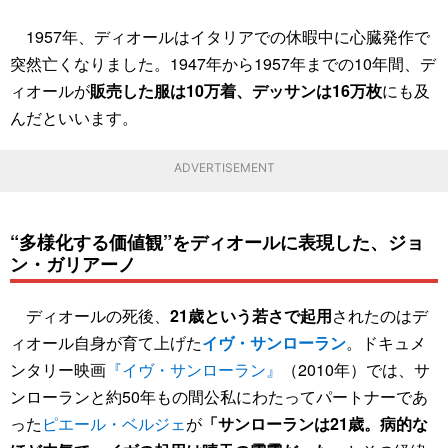
1957年、ディオールはイタリアでの休暇中に心臓発作で
突然亡くなりました。1947年から1957年までの10年間、デ
ィオールが
販売した服は10万着、デッサンは16万枚
にも及
んだといいます。
ADVERTISEMENT
“多様化する価値観”をディオールに表現した、ジョ
ン・ガリアーノ
ディオールの死後、
21歳という若さで起用
されたのはデ
ィオール自身が育て上げた
イヴ・サンローラン
。ドキュメ
ンタリー映画
『イヴ・サンローラン』
（2010年）では、サ
ンローランと約50年もの間公私にわたってパートナーであ
った
ピエール・ベルジェ
が
「サンローランは21歳。病的な