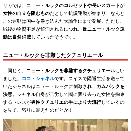
リカでは、ニュー・ルックの
コルセットや長いスカート
が
女性の自立を阻むもの
だとして抗議運動が始まり、なんと
この運動は国中を巻き込んだ大論争にまで発展。ただし、
戦後の物資不足が解消されるにつれ、
反ニュー・ルック運
動は自然消滅
していったそうです。
ニュー・ルックを非難したクチュリエール
同じく、
ニュー・ルックを非難するクチュリエール
もい
ました。
ココ・シャネル
です。スイスで隠遁生活を送って
いたシャネルはニュー・ルックに刺激され、
カムバックを
決意
。シャネル自身が苦労して闇に葬り去った女性を拘束
するドレスが
男性クチュリエの手により大流行
しているの
を見て、怒りに震えたのだとか！