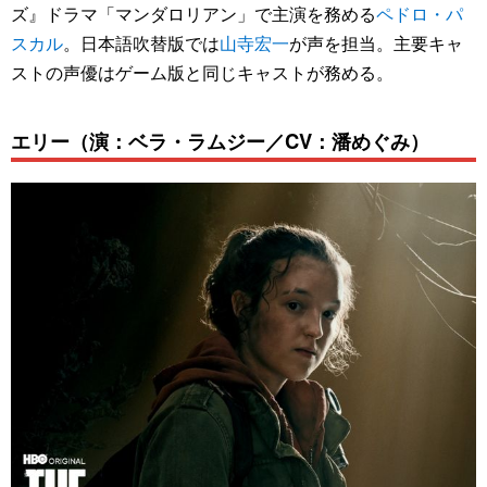
ズ』ドラマ「マンダロリアン」で主演を務める
ペドロ・パ
スカル
。日本語吹替版では
山寺宏一
が声を担当。主要キャ
ストの声優はゲーム版と同じキャストが務める。
エリー（演：ベラ・ラムジー／CV：潘めぐみ）