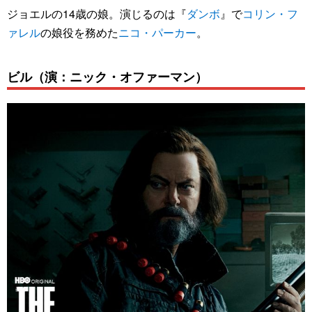
ジョエルの14歳の娘。演じるのは『
ダンボ
』で
コリン・フ
ァレル
の娘役を務めた
ニコ・パーカー
。
ビル（演：ニック・オファーマン）