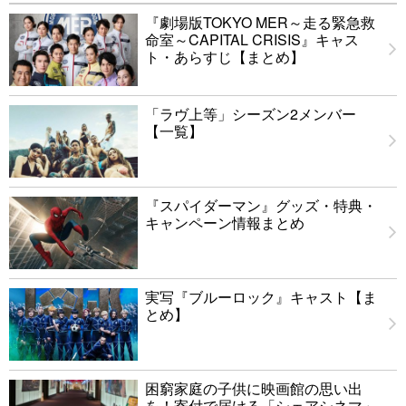
『劇場版TOKYO MER～走る緊急救
命室～CAPITAL CRISIS』キャス
ト・あらすじ【まとめ】
「ラヴ上等」シーズン2メンバー
【一覧】
『スパイダーマン』グッズ・特典・
キャンペーン情報まとめ
実写『ブルーロック』キャスト【ま
とめ】
困窮家庭の子供に映画館の思い出
を！寄付で届ける「シェアシネマ」