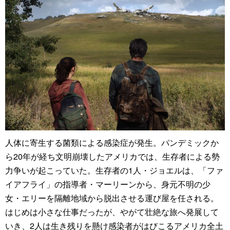
人体に寄生する菌類による感染症が発生。パンデミックか
ら20年が経ち文明崩壊したアメリカでは、生存者による勢
力争いが起こっていた。生存者の1人・ジョエルは、「ファ
イアフライ」の指導者・マーリーンから、身元不明の少
女・エリーを隔離地域から脱出させる運び屋を任される。
はじめは小さな仕事だったが、やがて壮絶な旅へ発展して
いき、2人は生き残りを懸け感染者がはびこるアメリカ全土