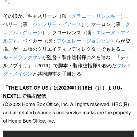
ド
。
そのほか、キャスリーン（演：
メラニー・リンスキー
）、
ペリー（演：
ジェフリー・ピアース
）、マーロン（演：
グ
レアム・グリーン
）、フローレンス（演：
エレーヌ・マイ
ルズ
）、ベイカー（演：
アシュレー・ジョンソン
）らが登
場。ゲーム版のクリエイティブディレクターでもある
ニー
ル・ドラックマン
が監督・製作総指揮に名を連ね、「チェ
ルノブイリ」（2019）で脚本・製作総指揮を務めた
クレイ
グ・メイジン
と共同脚本を手掛ける。
「THE LAST OF US」は2023年1月16日（月）よりU-
NEXTにて独占配信
(C)2023 Home Box Office, Inc. All rights reserved. HBO(R)
and all related channels and service marks are the property
of Home Box Office, Inc.