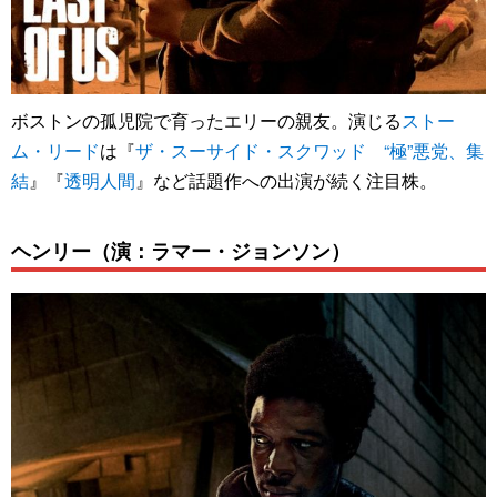
ボストンの孤児院で育ったエリーの親友。演じる
ストー
ム・リード
は『
ザ・スーサイド・スクワッド “極”悪党、集
結
』『
透明人間
』など話題作への出演が続く注目株。
ヘンリー（演：ラマー・ジョンソン）