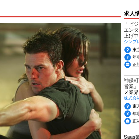
求人
「ビジ
エンタ
上げ中
シンプ
東
年収
正
神保町
営業」
メ業界
株式会
東
年収
正
Saa