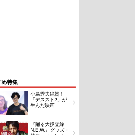
すめ特集
小島秀夫絶賛！
「デススト2」が
生んだ映画
『踊る大捜査線
N.E.W.』グッズ・