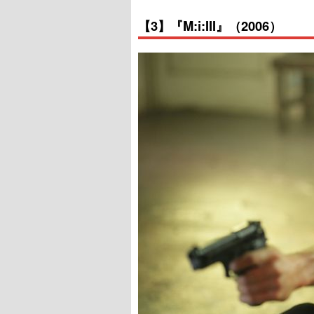
【3】『M:i:III』（2006）