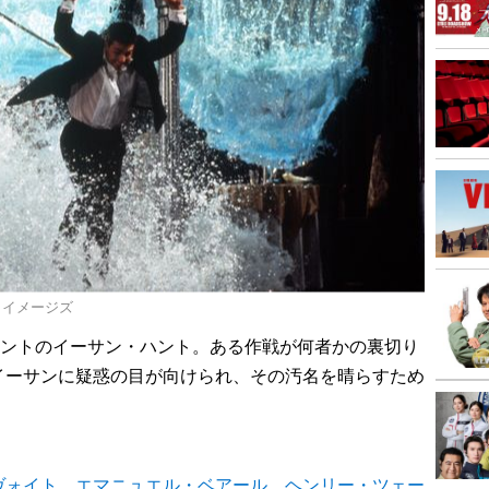
ゲッティ イメージズ
ェントのイーサン・ハント。ある作戦が何者かの裏切り
イーサンに疑惑の目が向けられ、その汚名を晴らすため
ヴォイト
、
エマニュエル・ベアール
、
ヘンリー・ツェー