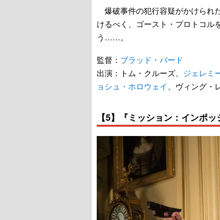
爆破事件の犯行容疑がかけられた
けるべく、ゴースト・プロトコル
う……。
監督：
ブラッド・バード
出演：トム・クルーズ、
ジェレミ
ョシュ・ホロウェイ
、ヴィング・
【5】『ミッション：インポッ