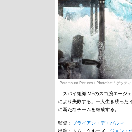
Paramount Pictures / Photofest / 
スパイ組織IMFのスゴ腕エージ
により失敗する。一人生き残った
に新たなチームを結成する。
監督：
ブライアン・デ・パルマ
出演：トム・クルーズ、
ジョン・