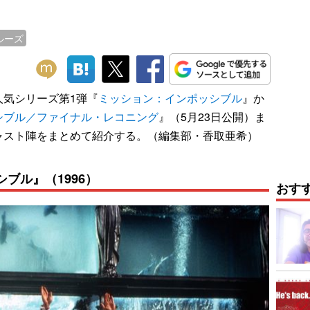
ルーズ
人気シリーズ第1弾『
ミッション：インポッシブル
』か
シブル／ファイナル・レコニング
』（5月23日公開）ま
ャスト陣をまとめて紹介する。（編集部・香取亜希）
ブル』（1996）
おす