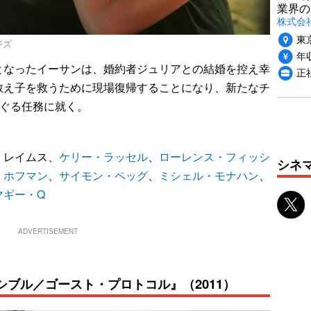
業界の
株式会
東
ージズ
年収
なったイーサンは、婚約者ジュリアとの結婚を控え幸
正
教え子を救うために現場復帰することになり、新たなチ
めぐる任務に就く。
・レイムス、
ケリー・ラッセル
、
ローレンス・フィッシ
シネ
・ホフマン
、
サイモン・ペッグ
、
ミシェル・モナハン
、
マギー・Q
ADVERTISEMENT
シブル／ゴースト・プロトコル』（2011）