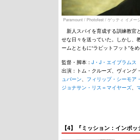
Paramount / Photofest / ゲッティ イメ
新人スパイを育成する訓練教官と
せな日々を送っていた。しかし、
ームとともに“ラビットフット”を
監督・脚本：
J・J・エイブラムス
出演：トム・クルーズ、ヴィング
ュバーン
、
フィリップ・シーモア
ジョナサン・リス＝マイヤーズ
、
【4】『ミッション：インポッ