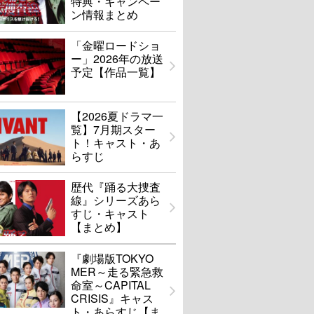
特典・キャンペー
ン情報まとめ
「金曜ロードショ
ー」2026年の放送
予定【作品一覧】
【2026夏ドラマ一
覧】7月期スター
ト！キャスト・あ
らすじ
歴代『踊る大捜査
線』シリーズあら
すじ・キャスト
【まとめ】
『劇場版TOKYO
MER～走る緊急救
命室～CAPITAL
CRISIS』キャス
ト・あらすじ【ま