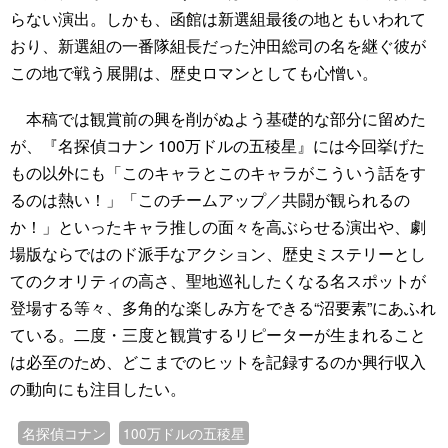
らない演出。しかも、函館は新選組最後の地ともいわれて
おり、新選組の一番隊組長だった沖田総司の名を継ぐ彼が
この地で戦う展開は、歴史ロマンとしても心憎い。
本稿では観賞前の興を削がぬよう基礎的な部分に留めた
が、『名探偵コナン 100万ドルの五稜星』には今回挙げた
もの以外にも「このキャラとこのキャラがこういう話をす
るのは熱い！」「このチームアップ／共闘が観られるの
か！」といったキャラ推しの面々を高ぶらせる演出や、劇
場版ならではのド派手なアクション、歴史ミステリーとし
てのクオリティの高さ、聖地巡礼したくなる名スポットが
登場する等々、多角的な楽しみ方をできる“沼要素”にあふれ
ている。二度・三度と観賞するリピーターが生まれること
は必至のため、どこまでのヒットを記録するのか興行収入
の動向にも注目したい。
名探偵コナン
100万ドルの五稜星