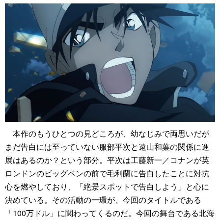
本作のもうひとつの見どころが、幼なじみで両思いだが
まだ告白には至っていない服部平次と遠山和葉の関係に進
展はあるのか？という部分。平次は工藤新一／コナンが英
ロンドンのビッグベンの前で毛利蘭に告白したことに対抗
心を燃やしており、「絶景スポットで告白しよう」と心に
決めている。その活動の一環が、今回のタイトルである
「100万ドル」に関わってくるのだ。今回の舞台である北海