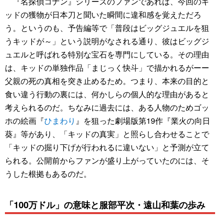
『名探偵コナン』シリーズのファンであれば、今回のキ
ッドの獲物が日本刀と聞いた瞬間に違和感を覚えただろ
う。というのも、予告編等で「普段はビッグジュエルを狙
うキッドが～」という説明がなされる通り、彼はビッグジ
ュエルと呼ばれる特別な宝石を専門にしている。その理由
は、キッドの単独作品「まじっく快斗」で描かれるがーー
父親の死の真相を突き止めるため。つまり、本来の目的と
食い違う行動の裏には、何かしらの個人的な理由があると
考えられるのだ。ちなみに過去には、ある人物のためゴッ
ホの絵画『
ひまわり
』を狙った劇場版第19作『業火の向日
葵』等があり、「キッドの真実」と照らし合わせることで
「キッドの掘り下げが行われるに違いない」と予測が立て
られる。公開前からファンが盛り上がっていたのには、そ
うした根拠もあるのだ。
「100万ドル」の意味と服部平次・遠山和葉の歩み