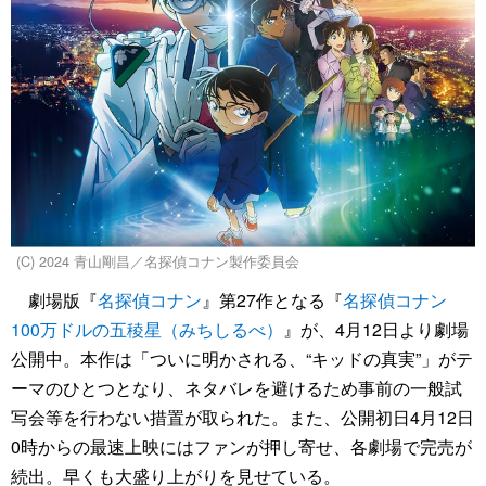
(C) 2024 青山剛昌／名探偵コナン製作委員会
劇場版『
名探偵コナン
』第27作となる『
名探偵コナン
100万ドルの五稜星（みちしるべ）
』が、4月12日より劇場
公開中。本作は「ついに明かされる、“キッドの真実”」がテ
ーマのひとつとなり、ネタバレを避けるため事前の一般試
写会等を行わない措置が取られた。また、公開初日4月12日
0時からの最速上映にはファンが押し寄せ、各劇場で完売が
続出。早くも大盛り上がりを見せている。