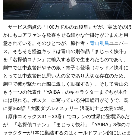
サービス満点の『100万ドルの五稜星』だが、実はそのほ
かにもコアファンを歓喜させる細かな仕掛けがごまんと用
意されている。そのひとつが、原作者・
青山剛昌
ユニバー
ス。そもそも怪盗キッドは青山の別作品「まじっく快斗」
を「名探偵コナン」に輸入する形で生まれたものであり、
劇中では中森警部やその娘・青子も登場（キッド／快斗に
とっては中森警部は思い人の父であり大切な存在のため、
劇中で彼が撃たれた際に激しく動揺する）。そして青山の
もう一つの代表作「YAIBA」のキャラクターまでもが本作
には現れる。ポスターに写っている沖田総司がそうで、既
に第263話「大阪ダブルミステリー 浪花剣士と太閤の城」
（原作コミックス31－32巻）でコナンの世界に登場済みだ
が、「名探偵コナン」「まじっく快斗」「YAIBA」3作のキ
ャラクターが1本に集結するのはオールドファン的にはたま