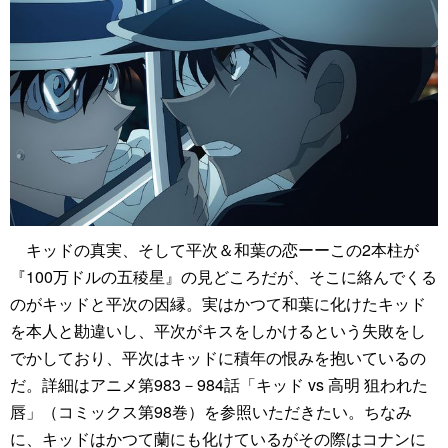
キッドの真実、そして平次＆和葉の恋ーーこの2本柱が
『100万ドルの五稜星』の見どころだが、そこに絡んでくる
のがキッドと平次の因縁。実はかつて和葉に化けたキッド
を本人と勘違いし、平次がキスをしかけるという失敗をし
でかしており、平次はキッドに積年の恨みを抱いているの
だ。詳細はアニメ第983－984話「キッド vs 高明 狙われた
唇」（コミックス第98巻）を参照いただきたい。ちなみ
に、キッドはかつて蘭にも化けているがその際はコナンに