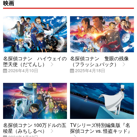
映画
名探偵コナン ハイウェイの
名探偵コナン 隻眼の残像
堕天使（だてんし）
（フラッシュバック）
2026年4月10日
2025年4月18日
名探偵コナン 100万ドルの五
TVシリーズ特別編集版『名
稜星（みちしるべ）
探偵コナン vs. 怪盗キッド』
2024年4月12日