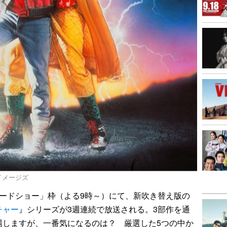
ティ イメージズ
ードショー」枠（よる9時～）にて、新吹き替え版の
チャー
』シリーズが3週連続で放送される。3部作を通
場しますが、一番気になるのは？ 厳選した5つの中か