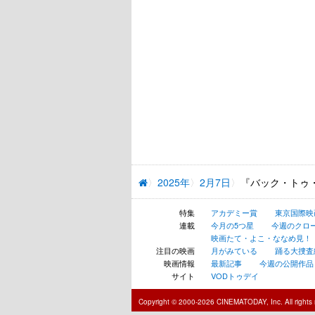
2025年
2月7日
『バック・トゥ
特集
アカデミー賞
東京国際映
連載
今月の5つ星
今週のクロ
映画たて・よこ・ななめ見！
注目の映画
月がみている
踊る大捜査線 N
映画情報
最新記事
今週の公開作品
サイト
VODトゥデイ
Copyright © 2000-2026 CINEMATODAY, Inc. All rights 