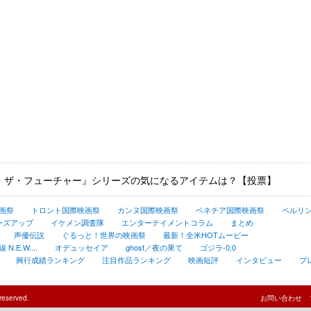
・ザ・フューチャー』シリーズの気になるアイテムは？【投票】
画祭
トロント国際映画祭
カンヌ国際映画祭
ベネチア国際映画祭
ベルリ
ーズアップ
イケメン調査隊
エンターテイメントコラム
まとめ
声優伝説
ぐるっと！世界の映画祭
最新！全米HOTムービー
.E.W....
オデュッセイア
ghost／夜の果て
ゴジラ-0.0
興行成績ランキング
注目作品ランキング
映画短評
インタビュー
プ
reserved.
お問い合わせ