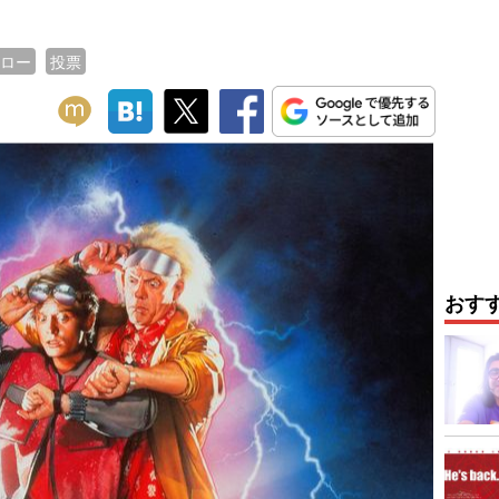
ロー
投票
おす