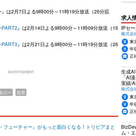
は2月7日よる9時00分～11時19分放送（25分拡
求人
IPセ
ART2
』は2月14日よる9時00分～11時09分放送（15
株式会
東
ART3
』は2月21日よる9時00分～11時19分放送（25
年収
正
生成A
ADVERTISEMENT
「AI
実績/A
株式会社
金ロー
投票
東
年収
正
Biz
・フューチャー』がもっと面白くなる！トリビアまと
ム・エ