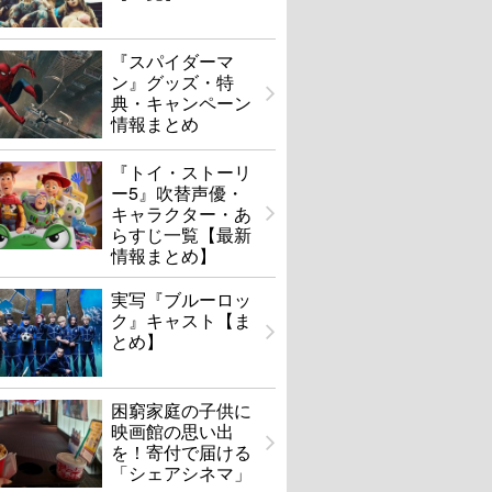
『スパイダーマ
ン』グッズ・特
典・キャンペーン
情報まとめ
『トイ・ストーリ
ー5』吹替声優・
キャラクター・あ
らすじ一覧【最新
情報まとめ】
実写『ブルーロッ
ク』キャスト【ま
とめ】
困窮家庭の子供に
映画館の思い出
を！寄付で届ける
「シェアシネマ」