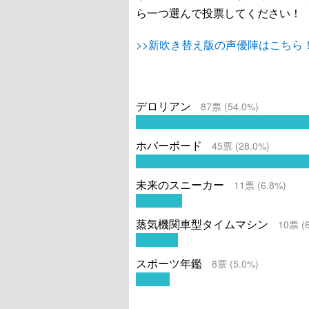
ら一つ選んで投票してください！
>>新吹き替え版の声優陣はこちら
デロリアン
87
票 (
54.0
%)
ホバーボード
45
票 (
28.0
%)
未来のスニーカー
11
票 (
6.8
%)
蒸気機関車型タイムマシン
10
票 (
スポーツ年鑑
8
票 (
5.0
%)