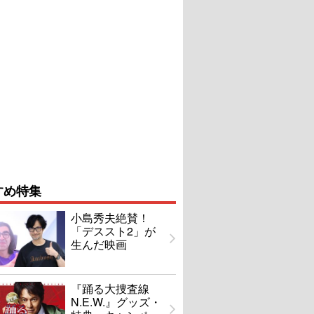
すめ特集
小島秀夫絶賛！
「デススト2」が
生んだ映画
『踊る大捜査線
N.E.W.』グッズ・