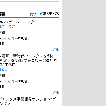
情報
提供：
ールス/ゲーム・エンタメ
社フーモア
京都
320万円～420万円
社員
詳細
I×漫画で新時代のエンタメを創る
漫画家」/SNS総フォロワー200万の
R/VR/MR
ZIG
京都
350万円～600万円
社員
詳細
Dev/エンタメ事業開発ポジション/ゲー
ンタメ