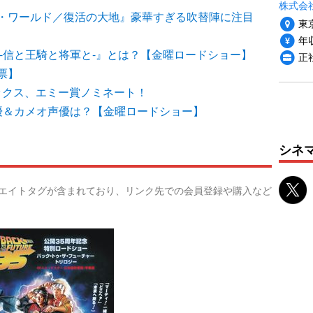
株式会社P
・ワールド／復活の大地』豪華すぎる吹替陣に注目
東
年収
-信と王騎と将軍と-』とは？【金曜ロードショー】
正
票】
ックス、エミー賞ノミネート！
優＆カメオ声優は？【金曜ロードショー】
シネ
リエイトタグが含まれており、リンク先での会員登録や購入など