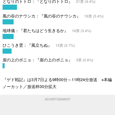
となりのトトロ：『となりのトトロ』
21
票 (
4.4
%)
風の谷のナウシカ：『風の谷のナウシカ』
16
票 (
3.4
%)
地球儀：『君たちはどう生きるか』
16
票 (
3.4
%)
ひこうき雲：『風立ちぬ』
13
票 (
2.7
%)
崖の上のポニョ：『崖の上のポニョ』
3
票 (
0.6
%)
『ゲド戦記』は3月7日よる9時00分～11時24分放送 ※本編
ノーカット／放送枠30分拡大
ADVERTISEMENT