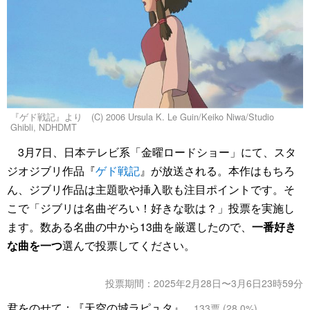
『ゲド戦記』より (C) 2006 Ursula K. Le Guin/Keiko Niwa/Studio
Ghibli, NDHDMT
3月7日、日本テレビ系「金曜ロードショー」にて、スタ
ジオジブリ作品『
ゲド戦記
』が放送される。本作はもちろ
ん、ジブリ作品は主題歌や挿入歌も注目ポイントです。そ
こで「ジブリは名曲ぞろい！好きな歌は？」投票を実施し
ます。数ある名曲の中から13曲を厳選したので、
一番好き
な曲を一つ
選んで投票してください。
投票期間：2025年2月28日〜3月6日23時59分
君をのせて：『天空の城ラピュタ』
133
票 (
28.0
%)