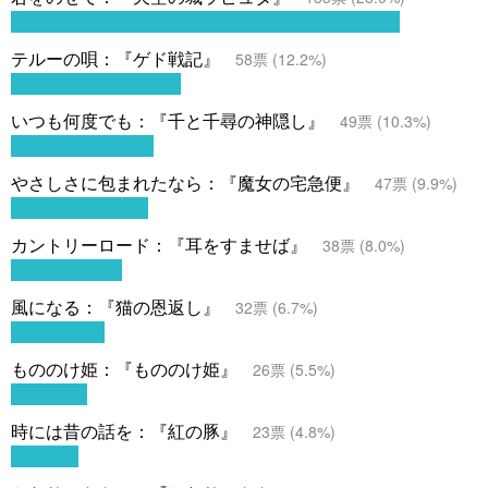
テルーの唄：『ゲド戦記』
58
票 (
12.2
%)
いつも何度でも：『千と千尋の神隠し』
49
票 (
10.3
%)
やさしさに包まれたなら：『魔女の宅急便』
47
票 (
9.9
%)
カントリーロード：『耳をすませば』
38
票 (
8.0
%)
風になる：『猫の恩返し』
32
票 (
6.7
%)
もののけ姫：『もののけ姫』
26
票 (
5.5
%)
時には昔の話を：『紅の豚』
23
票 (
4.8
%)