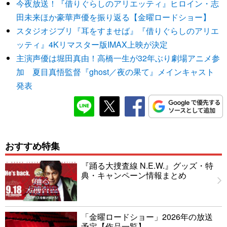
今夜放送！『借りぐらしのアリエッティ』ヒロイン・志
田未来ほか豪華声優を振り返る【金曜ロードショー】
スタジオジブリ『耳をすませば』『借りぐらしのアリエ
ッティ』4Kリマスター版IMAX上映が決定
主演声優は堀田真由！高橋一生が32年ぶり劇場アニメ参
加 夏目真悟監督『ghost／夜の果て』メインキャスト
発表
おすすめ特集
『踊る大捜査線 N.E.W.』グッズ・特
典・キャンペーン情報まとめ
「金曜ロードショー」2026年の放送
予定【作品一覧】