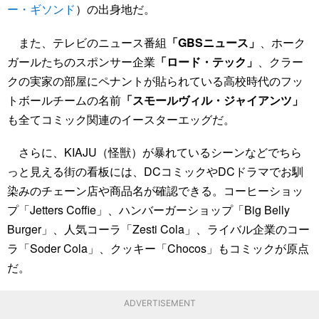
ー・ギソンド
）の出身地だ。
また、テレビのニュース番組
「GBSニュース」
、ホーク
ガールたちのスポンサー企業
「ロード・テック」
、クラー
クの実家の部屋にペナントが貼られている高校時代のフッ
トボールチームの名前
「スモールヴィル・ジャイアンツ」
も全てコミック関連のイースターエッグだ。
さらに、KIAJU（怪獣）が暴れているシーンなどでちら
っと見える街の看板には、DCコミックやDCドラマでお馴
染みのチェーン店や商品名が確認できる。コーヒーショッ
プ「Jetters Coffie」、ハンバーガーショップ「Big Belly
Burger」、人気コーラ「Zesti Cola」、ライバル企業のコー
ラ「Soder Cola」、クッキー「Chocos」もコミックが原点
だ。
ADVERTISEMENT