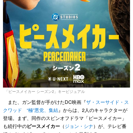
「ピースメイカー シーズン2」キービジュアル
また、ガン監督が手がけたDC映画『
ザ・スーサイド・ス
クワッド “極”悪党、集結
』からは、2人のキャラクターが
登場。まず、同作のスピンオフドラマ「ピースメイカー」
も続行中の
ピースメイカー
（
ジョン・シナ
）が、テレビ番