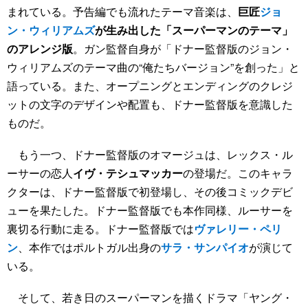
まれている。予告編でも流れたテーマ音楽は、
巨匠
ジョ
ン・ウィリアムズ
が生み出した「スーパーマンのテーマ」
のアレンジ版
。ガン監督自身が「ドナー監督版のジョン・
ウィリアムズのテーマ曲の“俺たちバージョン”を創った」と
語っている。また、オープニングとエンディングのクレジ
ットの文字のデザインや配置も、ドナー監督版を意識した
ものだ。
もう一つ、ドナー監督版のオマージュは、レックス・ル
ーサーの恋人
イヴ・テシュマッカー
の登場だ。このキャラ
クターは、ドナー監督版で初登場し、その後コミックデビ
ューを果たした。ドナー監督版でも本作同様、ルーサーを
裏切る行動に走る。ドナー監督版では
ヴァレリー・ペリ
ン
、本作ではポルトガル出身の
サラ・サンパイオ
が演じて
いる。
そして、若き日のスーパーマンを描くドラマ「ヤング・