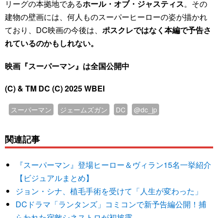
リーグの本拠地である
ホール・オブ・ジャスティス
。その
建物の壁画には、何人ものスーパーヒーローの姿が描かれ
ており、DC映画の今後は、
ポスクレではなく本編で予告さ
れているのかもしれない。
映画『スーパーマン』は全国公開中
(C) & TM DC (C) 2025 WBEI
スーパーマン
ジェームズガン
DC
@dc_jp
関連記事
『スーパーマン』登場ヒーロー＆ヴィラン15名一挙紹介
【ビジュアルまとめ】
ジョン・シナ、植毛手術を受けて「人生が変わった」
DCドラマ「ランタンズ」コミコンで新予告編公開！捕
らわれた宿敵シネストロが初披露