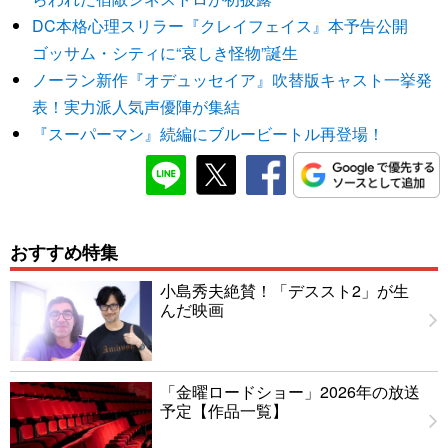
DC本格心理スリラー『クレイフェイス』本予告公開
ゴッサム・シティに“哀しき怪物”誕生
ノーラン新作『オデュッセイア』吹替版キャスト一挙発
表！実力派人気声優陣が集結
『スーパーマン』続編にブルービートル再登場！
おすすめ特集
小島秀夫絶賛！「デススト2」が生
んだ映画
「金曜ロードショー」2026年の放送
予定【作品一覧】