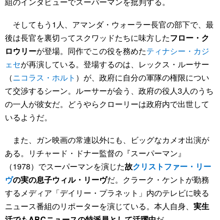
組のインタビューでスーパーマンを批判する。
そしてもう1人、アマンダ・ウォーラー長官の部下で、最
後は長官を裏切ってスクワッドたちに味方した
フロー・ク
ロウリー
が登場。同作でこの役を務めた
ティナシー・カジ
ェセ
が再演している。登場するのは、レックス・ルーサー
（
ニコラス・ホルト
）が、政府に自分の軍隊の権限につい
て交渉するシーン。ルーサーが会う、政府の役人3人のうち
の一人が彼女だ。どうやらクローリーは政府内で出世して
いるようだ。
また、ガン映画の常連以外にも、ビッグなカメオ出演が
ある。リチャード・ドナー監督の『スーパーマン』
（1978）でスーパーマンを演じた
故
クリストファー・リー
ヴ
の実の息子ウィル・リーヴ
だ。クラーク・ケントが勤務
するメディア「デイリー・プラネット」内のテレビに映る
ニュース番組のリポーターを演じている。本人自身、
実生
活でもABCニュースの特派員として活躍中
だ。