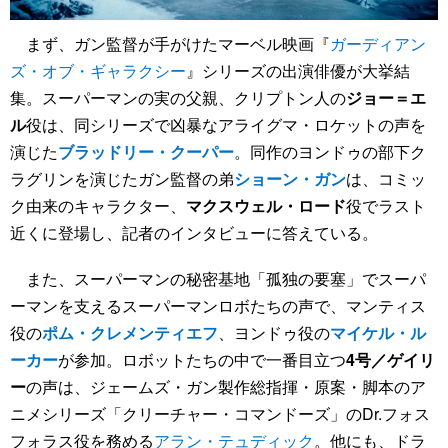
まず、ガン監督が手がけたマーベル映画『
ガーディアン
ズ・オブ・ギャラクシー
』シリーズの出演俳優が大挙結
集。スーパーマンの実の父親、クリプトン人の
ジョー＝エ
ル
役は、同シリーズで凶暴なアライグマ・ロケットの声を
演じた
ブラッドリー・クーパー
。同作のヨンドゥの部下ク
ラグリンを演じたガン監督の弟
ショーン・ガン
は、コミッ
ク由来のキャラクター、
マクスウェル・ロード
役でラスト
近くに登場し、記者のインタビューに答えている。
また、スーパーマンの秘密基地「孤独の要塞」でスーパ
ーマンを支えるスーパーマンロボたちの声で、マンティス
役の
ポム・クレメンティエフ
、ヨンドゥ役の
マイケル・ル
ーカー
が参加。ロボットたちの中で一番目立つ
4号／ゲイリ
ー
の声は、ジェームズ・ガン製作総指揮・原案・脚本のア
ニメシリーズ「クリーチャー・コマンドーズ」のDr.フォス
フォラス役を務める
アラン・テュディック
。他にも、ドラ