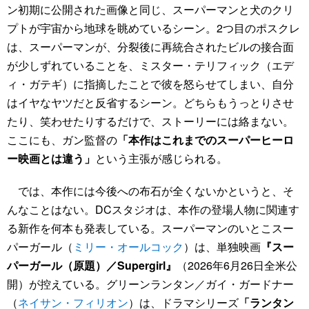
ン初期に公開された画像と同じ、スーパーマンと犬のクリ
プトが宇宙から地球を眺めているシーン。2つ目のポスクレ
は、スーパーマンが、分裂後に再統合されたビルの接合面
が少しずれていることを、ミスター・テリフィック（エデ
ィ・ガテギ）に指摘したことで彼を怒らせてしまい、自分
はイヤなヤツだと反省するシーン。どちらもうっとりさせ
たり、笑わせたりするだけで、ストーリーには絡まない。
ここにも、ガン監督の
「本作はこれまでのスーパーヒーロ
ー映画とは違う」
という主張が感じられる。
では、本作には今後への布石が全くないかというと、そ
んなことはない。DCスタジオは、本作の登場人物に関連す
る新作を何本も発表している。スーパーマンのいとこスー
パーガール（
ミリー・オールコック
）は、単独映画
『スー
パーガール（原題）／Supergirl』
（2026年6月26日全米公
開）が控えている。グリーンランタン／ガイ・ガードナー
（
ネイサン・フィリオン
）は、ドラマシリーズ
「ランタン