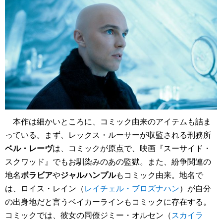
本作は細かいところに、コミック由来のアイテムも詰ま
っている。まず、レックス・ルーサーが収監される刑務所
ベル・レーヴ
は、コミックが原点で、映画『スーサイド・
スクワッド』でもお馴染みのあの監獄。また、紛争関連の
地名
ボラビア
や
ジャルハンプル
もコミック由来。地名で
は、ロイス・レイン（
レイチェル・ブロズナハン
）が自分
の出身地だと言うベイカーラインもコミックに存在する。
コミックでは、彼女の同僚ジミー・オルセン（
スカイラ