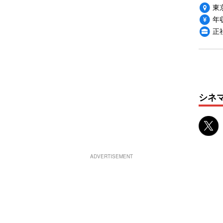
東
年収
正
シネ
ADVERTISEMENT