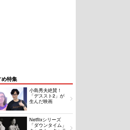
すめ特集
小島秀夫絶賛！
「デススト2」が
生んだ映画
Netflixシリーズ
「ダウンタイム」