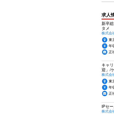
求人
新卒総
タメ
株式会社P
東
年収
正
キャリ
迎」/
株式会
東
年収
正
IPセ
株式会