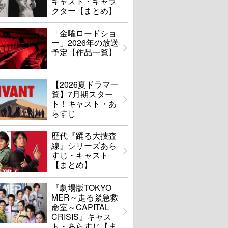
キャスト・キャラ
クター【まとめ】
「金曜ロードショ
ー」2026年の放送
予定【作品一覧】
【2026夏ドラマ一
覧】7月期スター
ト！キャスト・あ
らすじ
歴代『踊る大捜査
線』シリーズあら
すじ・キャスト
【まとめ】
『劇場版TOKYO
MER～走る緊急救
命室～CAPITAL
CRISIS』キャス
ト・あらすじ【ま