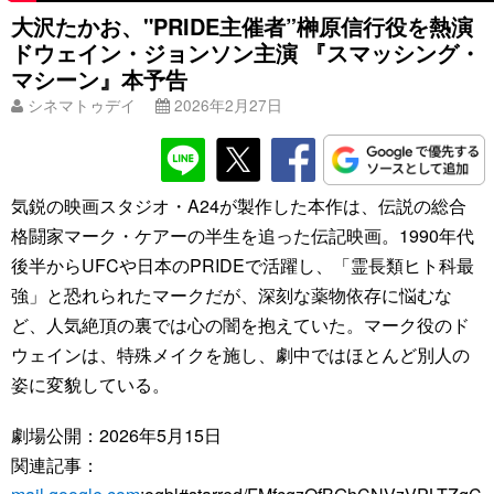
大沢たかお、"PRIDE主催者”榊󠄀原信行役を熱演
ドウェイン・ジョンソン主演 『スマッシング・
マシーン』本予告
シネマトゥデイ
2026年2月27日
気鋭の映画スタジオ・A24が製作した本作は、伝説の総合
格闘家マーク・ケアーの半生を追った伝記映画。1990年代
後半からUFCや日本のPRIDEで活躍し、「霊長類ヒト科最
強」と恐れられたマークだが、深刻な薬物依存に悩むな
ど、人気絶頂の裏では心の闇を抱えていた。マーク役のド
ウェインは、特殊メイクを施し、劇中ではほとんど別人の
姿に変貌している。
劇場公開：2026年5月15日
関連記事：