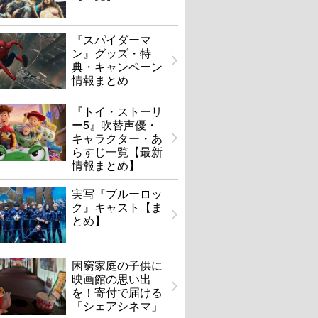
『スパイダーマ
ン』グッズ・特
典・キャンペーン
情報まとめ
『トイ・ストーリ
ー5』吹替声優・
キャラクター・あ
らすじ一覧【最新
情報まとめ】
実写『ブルーロッ
ク』キャスト【ま
とめ】
困窮家庭の子供に
映画館の思い出
を！寄付で届ける
「シェアシネマ」