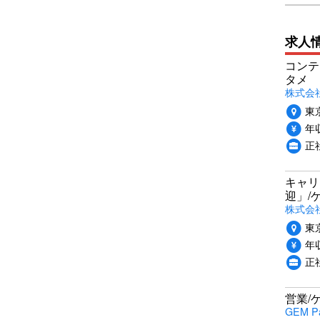
求人
コンテ
タメ
株式会社P
東
年収
正
キャリ
迎」/
株式会
東
年収
正
営業/
GEM P