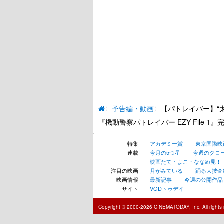
予告編・動画
【パトレイバー】“
『機動警察パトレイバー EZY File 
特集
アカデミー賞
東京国際映
連載
今月の5つ星
今週のクロ
映画たて・よこ・ななめ見！
注目の映画
月がみている
踊る大捜査線 N
映画情報
最新記事
今週の公開作品
サイト
VODトゥデイ
Copyright © 2000-2026 CINEMATODAY, Inc. All rights 