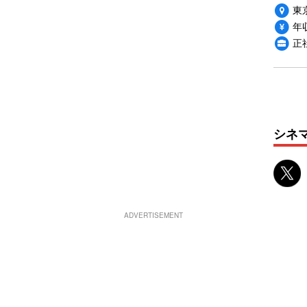
東
年収
正
シネ
ADVERTISEMENT