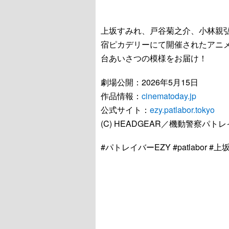
上坂すみれ、戸谷菊之介、小林親弘、
宿ピカデリーにて開催されたアニメ映画
台あいさつの模様をお届け！
劇場公開：2026年5月15日
作品情報：
cinematoday.jp
公式サイト：
ezy.patlabor.tokyo
(C) HEADGEAR／機動警察パト
#パトレイバーEZY #patlabor 