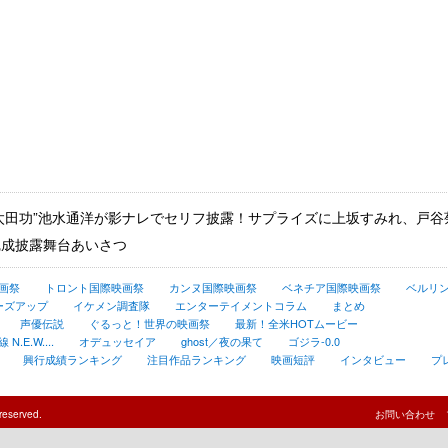
太田功”池水通洋が影ナレでセリフ披露！サプライズに上坂すみれ、戸
1』完成披露舞台あいさつ
画祭
トロント国際映画祭
カンヌ国際映画祭
ベネチア国際映画祭
ベルリ
ーズアップ
イケメン調査隊
エンターテイメントコラム
まとめ
声優伝説
ぐるっと！世界の映画祭
最新！全米HOTムービー
.E.W....
オデュッセイア
ghost／夜の果て
ゴジラ-0.0
興行成績ランキング
注目作品ランキング
映画短評
インタビュー
プ
reserved.
お問い合わせ