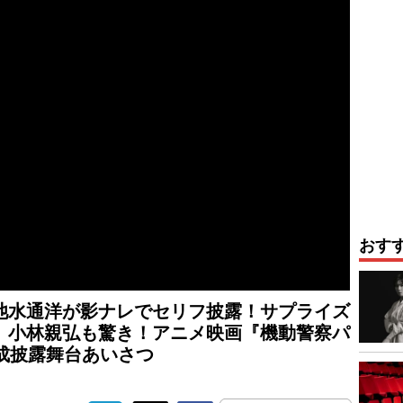
おす
”池水通洋が影ナレでセリフ披露！サプライズ
、小林親弘も驚き！アニメ映画『機動警察パ
』完成披露舞台あいさつ