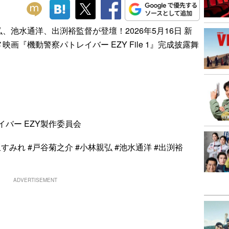
池水通洋、出渕裕監督が登壇！2026年5月16日 新
『機動警察パトレイバー EZY File 1』完成披露舞
レイバー EZY製作委員会
#上坂すみれ #戸谷菊之介 #小林親弘 #池水通洋 #出渕裕
ADVERTISEMENT