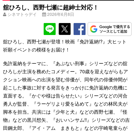
舘ひろし、西野七瀬に超紳士対応！
シネマトゥデイ
2026年6月8日
舘ひろし、西野七瀬が登壇！映画『免許返納!?』大ヒット
祈願イベントの模様をお届け！
免許返納をテーマに、『あぶない刑事』シリーズなどの舘
ひろしが主演を務めたコメディー。70歳を迎えながらもア
クション映画への出演を望む俳優が、同年代の俳優仲間が
起こした事故に対する発言をきっかけに免許返納の危機に
直面する。『かぐや様は告らせたい』シリーズなどの河合
勇人が監督、『ラーゲリより愛を込めて』などの林民夫が
脚本を担当。共演には『少年と犬』などの西野七瀬、『怪
物』などの黒川想矢、『おいハンサム!!』シリーズなどの吉
田鋼太郎、『アイ・アム まきもと』などの宇崎竜童らが