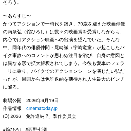
そろう。
〜あらすじ〜
かつてアクションで一時代を築き、70歳を迎えた映画俳優
の南条弘（舘ひろし）は数々の映画賞を受賞しながらも、
内心ではアクション映画への出演を望んでいた。そんな
中、同年代の俳優仲間・尾崎誠（宇崎竜童）が起こしたバ
イク事故へのコメントが思わぬ注目を浴び、自身の意図と
は異なる形で拡大解釈されてしまう。今後も愛車のフェラ
ーリに乗り、バイクでのアクションシーンを演じたい弘だ
ったが、周囲からは免許返納を期待され人生最大のピンチ
に陥る。
劇場公開：2026年6月19日
作品情報：
cinematoday.jp
(C) 2026「免許返納!?」製作委員会
#舘ひろし #西野七瀬