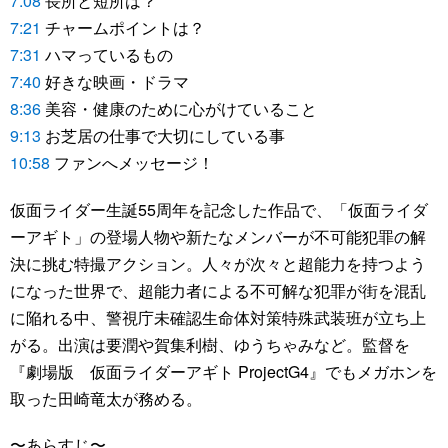
7:08
長所と短所は？
7:21
チャームポイントは？
7:31
ハマっているもの
7:40
好きな映画・ドラマ
8:36
美容・健康のために心がけていること
9:13
お芝居の仕事で大切にしている事
10:58
ファンへメッセージ！
仮面ライダー生誕55周年を記念した作品で、「仮面ライダ
ーアギト」の登場人物や新たなメンバーが不可能犯罪の解
決に挑む特撮アクション。人々が次々と超能力を持つよう
になった世界で、超能力者による不可解な犯罪が街を混乱
に陥れる中、警視庁未確認生命体対策特殊武装班が立ち上
がる。出演は要潤や賀集利樹、ゆうちゃみなど。監督を
『劇場版 仮面ライダーアギト ProjectG4』でもメガホンを
取った田崎竜太が務める。
〜あらすじ〜