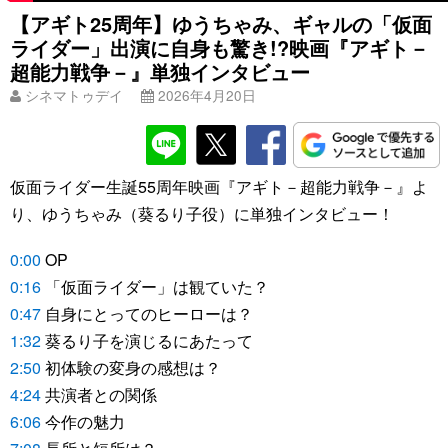
【アギト25周年】ゆうちゃみ、ギャルの「仮面
ライダー」出演に自身も驚き!?映画『アギト－
超能力戦争－』単独インタビュー
シネマトゥデイ
2026年4月20日
仮面ライダー生誕55周年映画『アギト－超能力戦争－』よ
り、ゆうちゃみ（葵るり子役）に単独インタビュー！
0:00
OP
0:16
「仮面ライダー」は観ていた？
0:47
自身にとってのヒーローは？
1:32
葵るり子を演じるにあたって
2:50
初体験の変身の感想は？
4:24
共演者との関係
6:06
今作の魅力