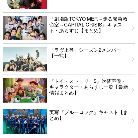
『劇場版TOKYO MER～走る緊急救
命室～CAPITAL CRISIS』キャス
ト・あらすじ【まとめ】
「ラヴ上等」シーズン2メンバー
【一覧】
『トイ・ストーリー5』吹替声優・
キャラクター・あらすじ一覧【最新
情報まとめ】
実写『ブルーロック』キャスト【ま
とめ】