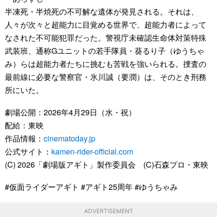
半凍死・半焼死の不可解な遺体が発見される。それは、
人々が次々と超能力に目覚める世界で、超能力者によって
なされた不可能犯罪だった。警視庁未確認生命体対策特殊
武装班、通称Gユニットの若手隊員・葵るり子（ゆうちゃ
み）らは超能力者たちに挑むも苦戦を強いられる。捜査の
最前線に必要な警察官・氷川誠（要潤）は、そのとき刑務
所にいた。
劇場公開：2026年4月29日（水・祝）
配給：東映
作品情報：
cinematoday.jp
公式サイト：
kamen-rider-official.com
(C) 2026「劇場版アギト」製作委員会 (C)石森プロ・東映
#仮面ライダーアギト #アギト25周年 #ゆうちゃみ
ADVERTISEMENT