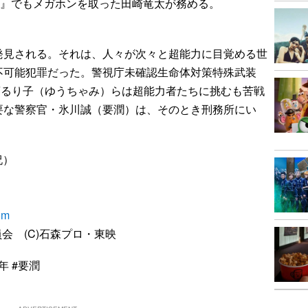
tG4』でもメガホンを取った田崎竜太が務める。
発見される。それは、人々が次々と超能力に目覚める世
不可能犯罪だった。警視庁未確認生命体対策特殊武装
葵るり子（ゆうちゃみ）らは超能力者たちに挑むも苦戦
要な警察官・氷川誠（要潤）は、そのとき刑務所にい
祝）
om
員会 (C)石森プロ・東映
年 #要潤