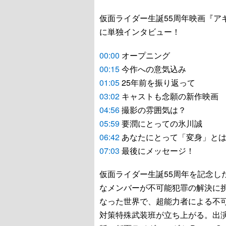
仮面ライダー生誕55周年映画『ア
に単独インタビュー！
00:00
オープニング
00:15
今作への意気込み
01:05
25年前を振り返って
03:02
キャストも念願の新作映画
04:56
撮影の雰囲気は？
05:59
要潤にとっての氷川誠
06:42
あなたにとって「変身」と
07:03
最後にメッセージ！
仮面ライダー生誕55周年を記念し
なメンバーが不可能犯罪の解決に
なった世界で、超能力者による不
対策特殊武装班が立ち上がる。出