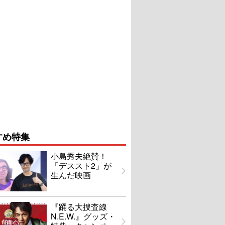
すめ特集
小島秀夫絶賛！
「デススト2」が
生んだ映画
『踊る大捜査線
N.E.W.』グッズ・