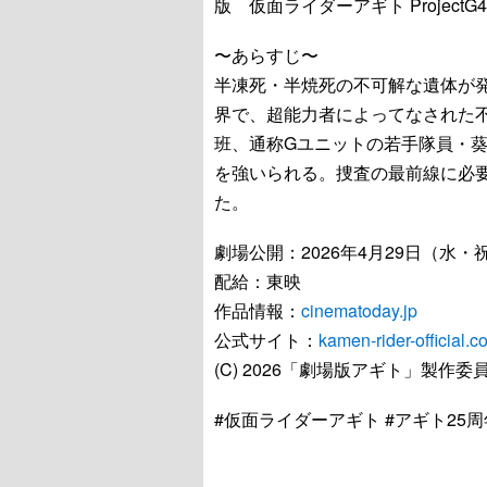
版 仮面ライダーアギト Projec
〜あらすじ〜
半凍死・半焼死の不可解な遺体が
界で、超能力者によってなされた
班、通称Gユニットの若手隊員・
を強いられる。捜査の最前線に必
た。
劇場公開：2026年4月29日（水・
配給：東映
作品情報：
cinematoday.jp
公式サイト：
kamen-rider-official.c
(C) 2026「劇場版アギト」製作委
#仮面ライダーアギト #アギト25周