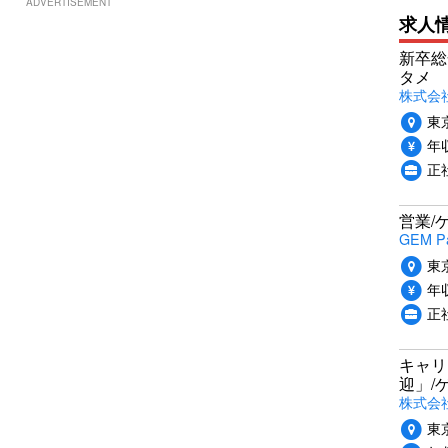
ADVERTISEMENT
求人
新卒総
タメ
株式会社P
東
年収
正
営業/
GEM P
東
年収
正
キャリ
迎」/
株式会
東