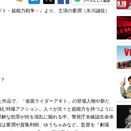
ギト－超能力戦争－』より、主演の要潤（氷川誠役）
は？
た作品で、「仮面ライダーアギト」の登場人物や新た
挑む特撮アクション。人々が次々と超能力を持つように
可解な犯罪が街を混乱に陥れる中、警視庁未確認生命体
演は要潤や賀集利樹、ゆうちゃみなど。監督を『劇場