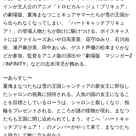
インが主人公のアニメ「トロピカル～ジュ！プリキュア」
の劇場版。夏海まなつことキュアサマーたちが雪の王国か
ら出られなくなってしまい、「ハートキャッチプリキュ
ア！」の登場人物たちが助けに駆けつける。ボイスキャス
トにはファイルーズあいや日高里菜、花守ゆみり、石川由
依、瀬戸麻沙美、田中あいみ、ゲスト声優の松本まりかな
どが参加。監督をアニメ版の演出や『劇場版 マジンガーZ
/ INFINITY』などの志水淳児が務める。
〜あらすじ〜
夏海まなつたちは雪の王国シャンティアの新女王に即位し
たシャロンの祝典に招待される。人魚の国の女王になるこ
とを目標としているローラは、シャロンと親しくなり、指
輪をプレゼントされる。ところが謎の怪物が現れ、まなつ
たちも王国に閉じ込められてしまう。そこへ「ハートキャ
ッチプリキュア！」のメンバーがやって来て、まなつたち
と協力して敵に立ち向かう。