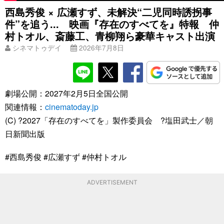
西島秀俊 × 広瀬すず、未解決“二児同時誘拐事
件”を追う... 映画『存在のすべてを』特報 仲
村トオル、斎藤工、青柳翔ら豪華キャスト出演
シネマトゥデイ
2026年7月8日
劇場公開：2027年2月5日全国公開
関連情報：
cinematoday.jp
(C) ?2027「存在のすべてを」製作委員会 ?塩田武士／朝
日新聞出版
#西島秀俊 #広瀬すず #仲村トオル
ADVERTISEMENT