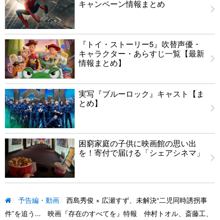
キャンペーン情報まとめ
『トイ・ストーリー5』吹替声優・
キャラクター・あらすじ一覧【最新
情報まとめ】
実写『ブルーロック』キャスト【ま
とめ】
困窮家庭の子供に映画館の思い出
を！寄付で届ける「シェアシネマ」
予告編・動画
西島秀俊 × 広瀬すず、未解決“二児同時誘拐事
件”を追う... 映画『存在のすべてを』特報 仲村トオル、斎藤工、