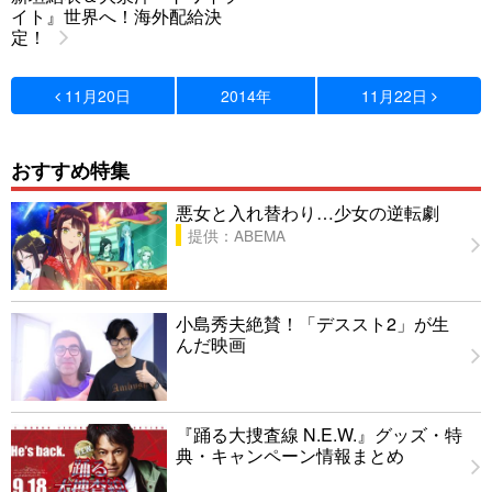
イト』世界へ！海外配給決
定！
11月20日
2014年
11月22日
おすすめ特集
悪女と入れ替わり…少女の逆転劇
提供：ABEMA
小島秀夫絶賛！「デススト2」が生
んだ映画
『踊る大捜査線 N.E.W.』グッズ・特
典・キャンペーン情報まとめ