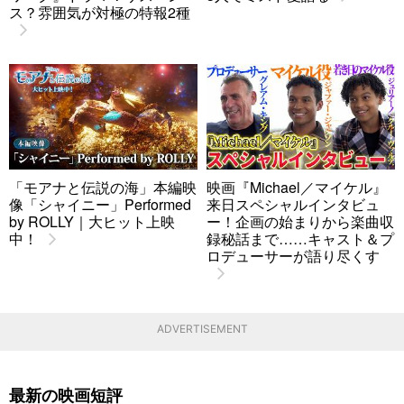
ス？雰囲気が対極の特報2種
「モアナと伝説の海」本編映
映画『Michael／マイケル』
像「シャイニー」Performed
来日スペシャルインタビュ
by ROLLY｜大ヒット上映
ー！企画の始まりから楽曲収
中！
録秘話まで……キャスト＆プ
ロデューサーが語り尽くす
ADVERTISEMENT
最新の映画短評