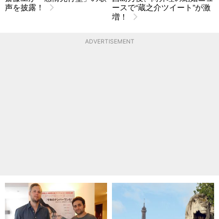
声を披露！
ースで“蔵之介ツイート”が激
増！
ADVERTISEMENT