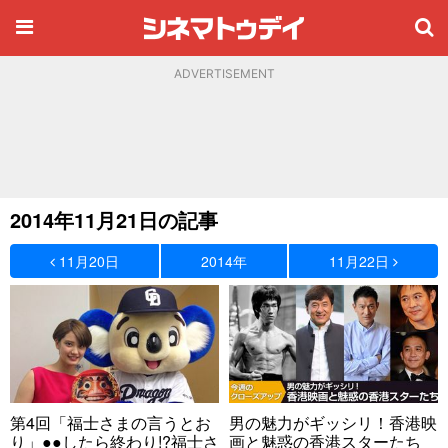
ADVERTISEMENT
2014年11月21日の記事
11月20日
2014年
11月22日
第4回「福士さまの言うとお
男の魅力がギッシリ！香港映
り」●●したら終わり!?福士さ
画と魅惑の香港スターたち