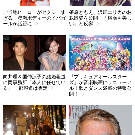
ご当地ヒーローがセクシーす
篠原ともえ、沢尻エリカのお
ぎる！豊満ボディーのイバガ
裁縫姿を公開 「横顔も美し
ールが話題に
い」と反響
向井理＆国仲涼子の結婚報道
『プリキュアオールスター
に両事務所「本人に任せてい
ズ』が音楽映画にリニューア
る」 一部報道は否定
ル！歌とダンス満載の特報公
開！