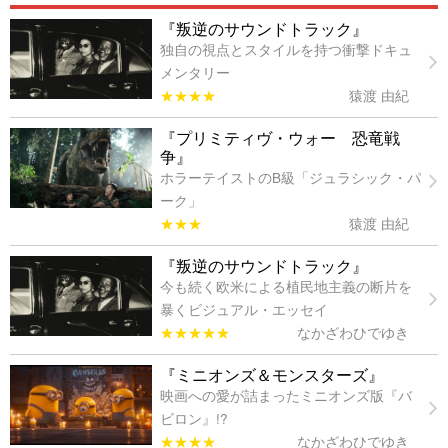
『叛逆のサウンドトラック』
独自の視点とスタイルを持つ衝撃ドキュ
メンタリー
★★★★
猿渡 由紀
『プリミティヴ・ウォー 恐竜戦
争』
ホラーテイストのB級「ジュラシック・パ
ーク」
★★★
猿渡 由紀
『叛逆のサウンドトラック』
今も続く欧米による植民地主義の断片を
暴くビジュアル・エッセイ
★★★★★
なかざわひでゆき
『ミニオンズ＆モンスターズ』
映画への愛が詰まったミニオンズ版『バ
ビロン』!?
★★★★
なかざわひでゆき