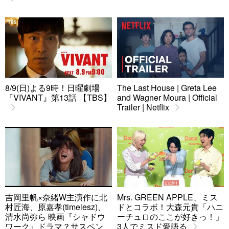
8/9(日)よる9時！日曜劇場
The Last House | Greta Lee
『VIVANT』第13話 【TBS】
and Wagner Moura | Official
Trailer | Netflix
吉岡里帆×奈緒W主演作に北
Mrs. GREEN APPLE、ミス
村匠海、原嘉孝(timelesz)、
ドとコラボ！大森元貴「ハニ
清水尚弥ら 映画『シャドウ
ーチュロのここが好きっ！」
ワーク』ドラマ？サスペン
3人でミスド愛語る