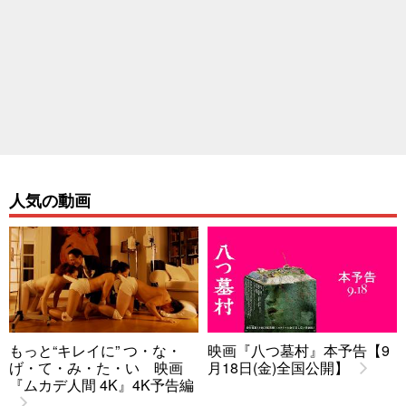
人気の動画
もっと“キレイに” つ・な・
映画『八つ墓村』本予告【9
げ・て・み・た・い 映画
月18日(金)全国公開】
『ムカデ人間 4K』4K予告編