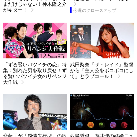
まだけじゃない！神木隆之介
がキター！
今週のクローズアップ
「ずる賢いバツイチの恋」特
武田梨奈『ザ・レイド』監督
集：別れた男を取り戻せ！ず
から「主人公をボコボコにし
る賢いバツイチ女のリベンジ
て」とラブコール！
大作戦
斎藤工が「感情先行型」の歌
西島秀俊、向井理の結婚ニュ