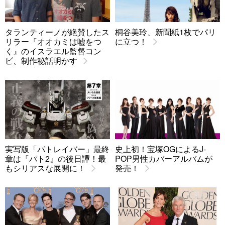
タランティーノが絶賛したス
桐谷美玲、新聞紙1枚でパリ
リラー『オオカミは嘘をつ
に立つ！
く』のイスラエル監督コン
ビ、制作秘話明かす
実写版「パトレイバー」最終
史上初！宝塚OGによるJ-
章は『パト2』の後日譚！最
POP男性カバーアルバムが
もシリアスな展開に！
発売！