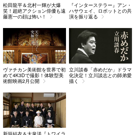
松田龍平＆北村一輝が大爆
『インターステラー』アン・
笑！超絶アクション俳優も遠
ハサウェイ、ロボットとの共
藤憲一の顔は怖い！
演を振り返る
ヴァチカン美術館を世界で初
立川談春「赤めだか」ドラマ
めて4K3Dで撮影！体験型美
化決定！立川談志との師弟愛
術館映画2月公開
描く
新垣結衣＆大泉洋『トワイラ