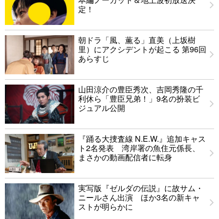
定！
朝ドラ「風、薫る」直美（上坂樹
里）にアクシデントが起こる 第96回
あらすじ
山田涼介の豊臣秀次、吉岡秀隆の千
利休ら「豊臣兄弟！」9名の扮装ビ
ジュアル公開
『踊る大捜査線 N.E.W.』追加キャス
ト2名発表 湾岸署の魚住元係長、
まさかの動画配信者に転身
実写版『ゼルダの伝説』に故サム・
ニールさん出演 ほか3名の新キャ
ストが明らかに