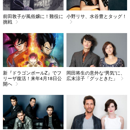
前田敦子が風俗嬢に！難役に
小野リサ、水谷豊とタッグ！
挑戦
新『ドラゴンボールZ』でフ
岡田将生の意外な“男気”に、
リーザ復活！来年4月18日公
広末涼子「グッときた」
開へ