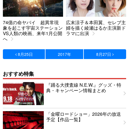
74億の命ヤバイ 超異常現
広末涼子＆本田翼、セレブ主
象を起こす宇宙ステーション
婦を描く綾瀬はるか主演新ド
VS人類の映画、来年1月公開
ラマに出演
へ
8月25日
2017年
8月27日
おすすめ特集
『踊る大捜査線 N.E.W.』グッズ・特
典・キャンペーン情報まとめ
「金曜ロードショー」2026年の放送
予定【作品一覧】