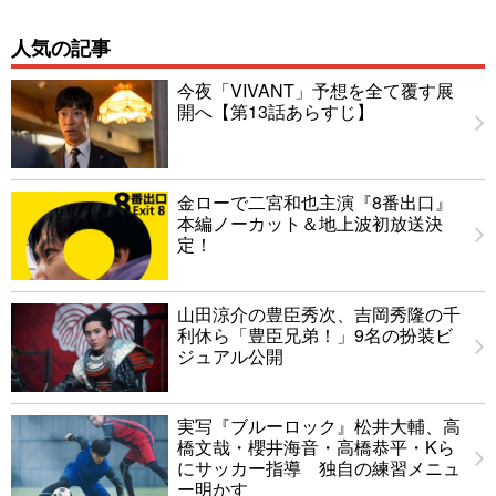
人気の記事
今夜「VIVANT」予想を全て覆す展
開へ【第13話あらすじ】
金ローで二宮和也主演『8番出口』
本編ノーカット＆地上波初放送決
定！
山田涼介の豊臣秀次、吉岡秀隆の千
利休ら「豊臣兄弟！」9名の扮装ビ
ジュアル公開
実写『ブルーロック』松井大輔、高
橋文哉・櫻井海音・高橋恭平・Kら
にサッカー指導 独自の練習メニュ
ー明かす