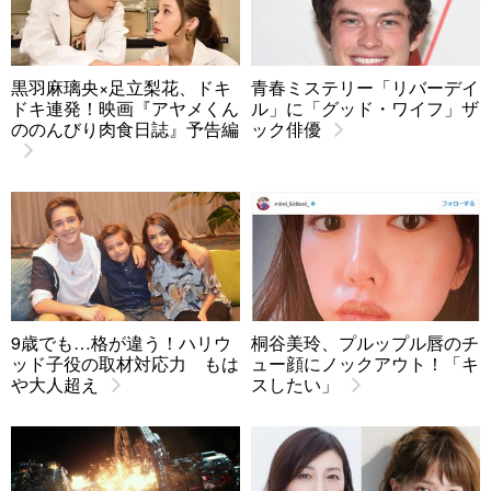
黒羽麻璃央×足立梨花、ドキ
青春ミステリー「リバーデイ
ドキ連発！映画『アヤメくん
ル」に「グッド・ワイフ」ザ
ののんびり肉食日誌』予告編
ック俳優
9歳でも…格が違う！ハリウ
桐谷美玲、プルップル唇のチ
ッド子役の取材対応力 もは
ュー顔にノックアウト！「キ
や大人超え
スしたい」