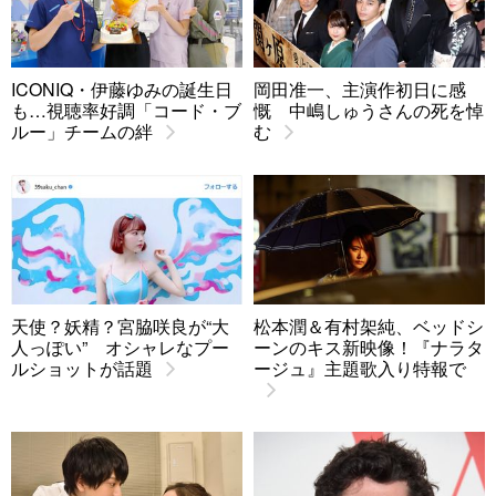
ICONIQ・伊藤ゆみの誕生日
岡田准一、主演作初日に感
も…視聴率好調「コード・ブ
慨 中嶋しゅうさんの死を悼
ルー」チームの絆
む
天使？妖精？宮脇咲良が“大
松本潤＆有村架純、ベッドシ
人っぽい” オシャレなプー
ーンのキス新映像！『ナラタ
ルショットが話題
ージュ』主題歌入り特報で