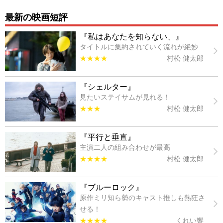
最新の映画短評
『私はあなたを知らない、』
タイトルに集約されていく流れが絶妙
★★★★
村松 健太郎
『シェルター』
見たいステイサムが見れる！
★★★
村松 健太郎
『平行と垂直』
主演二人の組み合わせが最高
★★★★
村松 健太郎
『ブルーロック』
原作ミリ知ら勢のキャスト推しも熱狂さ
せる！
★★★★
くれい響