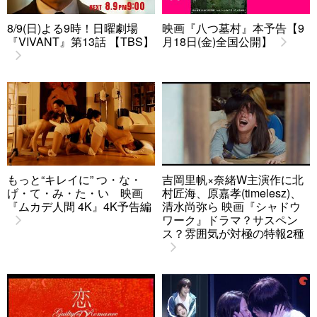
8/9(日)よる9時！日曜劇場
映画『八つ墓村』本予告【9
『VIVANT』第13話 【TBS】
月18日(金)全国公開】
もっと“キレイに” つ・な・
吉岡里帆×奈緒W主演作に北
げ・て・み・た・い 映画
村匠海、原嘉孝(timelesz)、
『ムカデ人間 4K』4K予告編
清水尚弥ら 映画『シャドウ
ワーク』ドラマ？サスペン
ス？雰囲気が対極の特報2種