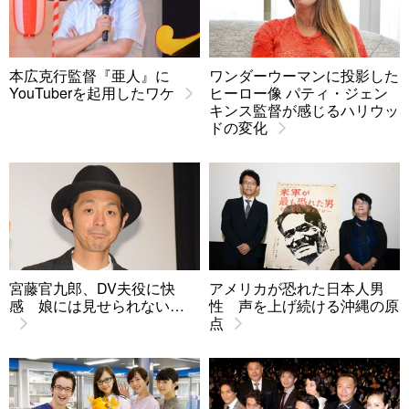
本広克行監督『亜人』に
ワンダーウーマンに投影した
YouTuberを起用したワケ
ヒーロー像 パティ・ジェン
キンス監督が感じるハリウッ
ドの変化
宮藤官九郎、DV夫役に快
アメリカが恐れた日本人男
感 娘には見せられない…
性 声を上げ続ける沖縄の原
点