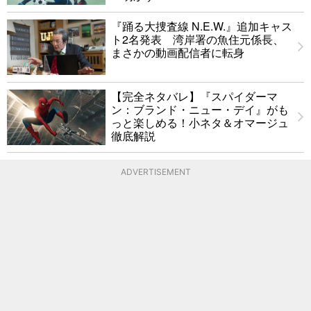
『踊る大捜査線 N.E.W.』追加キャス
ト2名発表 湾岸署の魚住元係長、
まさかの動画配信者に転身
【完全ネタバレ】『スパイダーマ
ン：ブランド・ニュー・デイ』がも
っと楽しめる！小ネタ＆オマージュ
徹底解説
ADVERTISEMENT