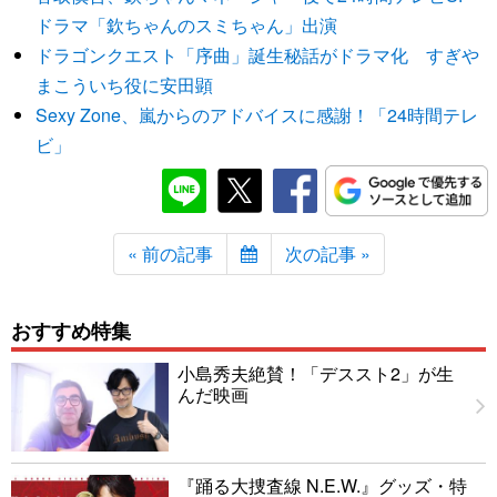
ドラマ「欽ちゃんのスミちゃん」出演
ドラゴンクエスト「序曲」誕生秘話がドラマ化 すぎや
まこういち役に安田顕
Sexy Zone、嵐からのアドバイスに感謝！「24時間テレ
ビ」
« 前の記事
次の記事 »
おすすめ特集
小島秀夫絶賛！「デススト2」が生
んだ映画
『踊る大捜査線 N.E.W.』グッズ・特